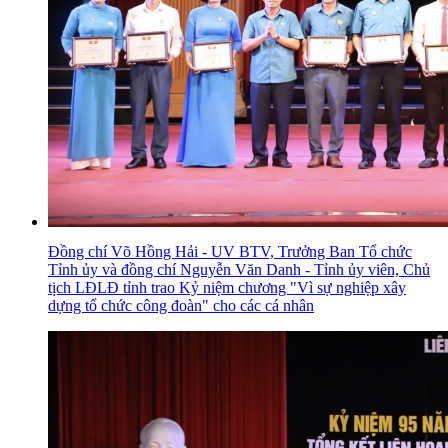
Đồng chí Võ Hồng Hải - UV BTV, Trưởng Ban Tổ chức
Tỉnh ủy và đồng chí Nguyễn Văn Danh - Tỉnh ủy viên, Chủ
tịch LĐLĐ tỉnh trao Kỷ niệm chương "Vì sự nghiệp xây
dựng tổ chức công đoàn" cho các cá nhân