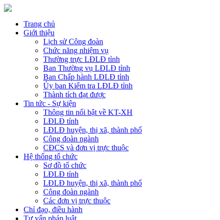
Trang chủ
Giới thiệu
Lịch sử Công đoàn
Chức năng nhiệm vụ
Thường trực LĐLĐ tỉnh
Ban Thường vụ LĐLĐ tỉnh
Ban Chấp hành LĐLĐ tỉnh
Ủy ban Kiểm tra LĐLĐ tỉnh
Thành tích đạt được
Tin tức - Sự kiện
Thông tin nổi bật về KT-XH
LĐLĐ tỉnh
LĐLĐ huyện, thị xã, thành phố
Công đoàn ngành
CĐCS và đơn vị trực thuộc
Hệ thống tổ chức
Sơ đồ tổ chức
LĐLĐ tỉnh
LĐLĐ huyện, thị xã, thành phố
Công đoàn ngành
Các đơn vị trực thuộc
Chỉ đạo, điều hành
Tư vấn pháp luật