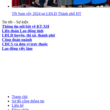
Tết Sum vầy 2024 tại LĐLĐ Thành phố HT
Tin tức - Sự kiện
Thông tin nổi bật về KT-XH
Liên đoàn Lao động tỉnh
LĐLĐ huyện, thị xã, thành phố
Công đoàn ngành
CĐCS và đơn vị trực thuộc
Lao động việc làm
Trang chủ
Sơ đồ cổng thông tin
Liên hệ
Đăng nhập