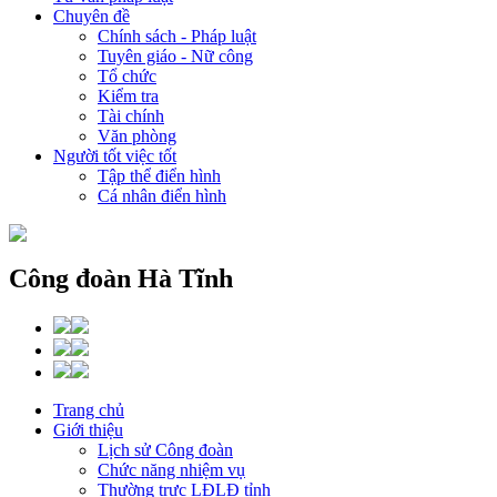
Chuyên đề
Chính sách - Pháp luật
Tuyên giáo - Nữ công
Tổ chức
Kiểm tra
Tài chính
Văn phòng
Người tốt việc tốt
Tập thể điển hình
Cá nhân điển hình
Công đoàn Hà Tĩnh
Trang chủ
Giới thiệu
Lịch sử Công đoàn
Chức năng nhiệm vụ
Thường trực LĐLĐ tỉnh