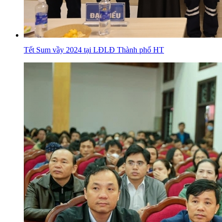
Tết Sum vầy 2024 tại LĐLĐ Thành phố HT