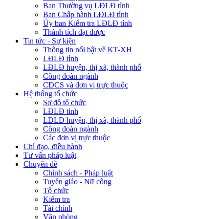
Ban Thường vụ LĐLĐ tỉnh
Ban Chấp hành LĐLĐ tỉnh
Ủy ban Kiểm tra LĐLĐ tỉnh
Thành tích đạt được
Tin tức - Sự kiện
Thông tin nổi bật về KT-XH
LĐLĐ tỉnh
LĐLĐ huyện, thị xã, thành phố
Công đoàn ngành
CĐCS và đơn vị trực thuộc
Hệ thống tổ chức
Sơ đồ tổ chức
LĐLĐ tỉnh
LĐLĐ huyện, thị xã, thành phố
Công đoàn ngành
Các đơn vị trực thuộc
Chỉ đạo, điều hành
Tư vấn pháp luật
Chuyên đề
Chính sách - Pháp luật
Tuyên giáo - Nữ công
Tổ chức
Kiểm tra
Tài chính
Văn phòng