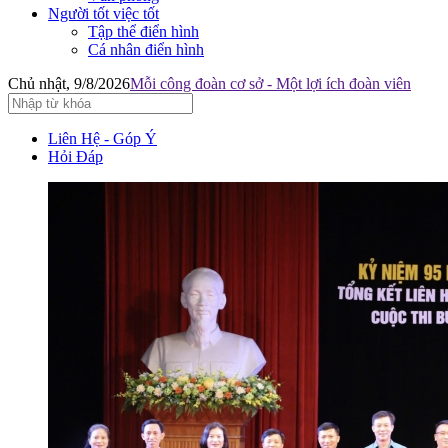
Người tốt việc tốt
Tập thể điển hình
Cá nhân điển hình
Chủ nhật, 9/8/2026
Mỗi công đoàn cơ sở - Một lợi ích đoàn viên
Liên Hệ - Góp Ý
Hỏi Đáp