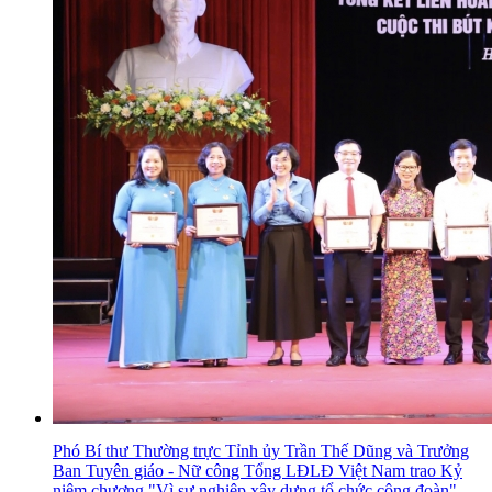
Phó Bí thư Thường trực Tỉnh ủy Trần Thế Dũng và Trưởng
Ban Tuyên giáo - Nữ công Tổng LĐLĐ Việt Nam trao Kỷ
niệm chương "Vì sự nghiệp xây dựng tổ chức công đoàn"