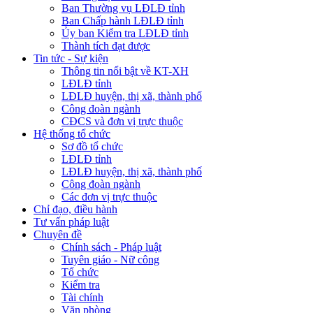
Ban Thường vụ LĐLĐ tỉnh
Ban Chấp hành LĐLĐ tỉnh
Ủy ban Kiểm tra LĐLĐ tỉnh
Thành tích đạt được
Tin tức - Sự kiện
Thông tin nổi bật về KT-XH
LĐLĐ tỉnh
LĐLĐ huyện, thị xã, thành phố
Công đoàn ngành
CĐCS và đơn vị trực thuộc
Hệ thống tổ chức
Sơ đồ tổ chức
LĐLĐ tỉnh
LĐLĐ huyện, thị xã, thành phố
Công đoàn ngành
Các đơn vị trực thuộc
Chỉ đạo, điều hành
Tư vấn pháp luật
Chuyên đề
Chính sách - Pháp luật
Tuyên giáo - Nữ công
Tổ chức
Kiểm tra
Tài chính
Văn phòng