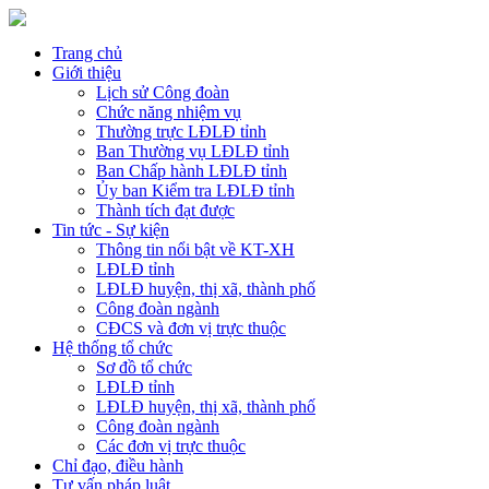
Trang chủ
Giới thiệu
Lịch sử Công đoàn
Chức năng nhiệm vụ
Thường trực LĐLĐ tỉnh
Ban Thường vụ LĐLĐ tỉnh
Ban Chấp hành LĐLĐ tỉnh
Ủy ban Kiểm tra LĐLĐ tỉnh
Thành tích đạt được
Tin tức - Sự kiện
Thông tin nổi bật về KT-XH
LĐLĐ tỉnh
LĐLĐ huyện, thị xã, thành phố
Công đoàn ngành
CĐCS và đơn vị trực thuộc
Hệ thống tổ chức
Sơ đồ tổ chức
LĐLĐ tỉnh
LĐLĐ huyện, thị xã, thành phố
Công đoàn ngành
Các đơn vị trực thuộc
Chỉ đạo, điều hành
Tư vấn pháp luật