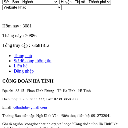
Thống kê truy cập
Hôm nay :
3081
Tháng này :
20886
Tổng truy cập :
73681812
Trang chủ
Sơ đồ cổng thông tin
Liên hệ
Đăng nhập
CÔNG ĐOÀN HÀ TĨNH
Địa chỉ: Số 15 - Phan Đình Phùng - TP. Hà Tĩnh - Hà Tĩnh
Điện thoại: 0239 3855 372; Fax: 0239 3858 983
Email:
cdhatinh@gmail.com
Trưởng Ban biên tập: Ngô Đình Vân - Điện thoại liên hệ: 0912732041
Ghi rõ nguồn "congdoanhatinh.org.vn" hoặc "Công đoàn tỉnh Hà Tĩnh" khi