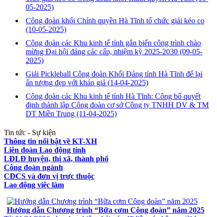
05-2025)
Công đoàn khối Chính quyền Hà Tĩnh tổ chức giải kéo co
(10-05-2025)
Công đoàn các Khu kinh tế tỉnh gắn biển công trình chào
mừng Đại hội đảng các cấp, nhiệm kỳ 2025-2030
(09-05-
2025)
Giải Pickleball Công đoàn Khối Đảng tỉnh Hà Tĩnh để lại
ấn tượng đẹp với khán giả
(14-04-2025)
Công đoàn các Khu kinh tế tỉnh Hà Tĩnh: Công bố quyết
định thành lập Công đoàn cơ sở Công ty TNHH DV & TM
DT Miền Trung
(11-04-2025)
Tin tức - Sự kiện
Thông tin nổi bật về KT-XH
Liên đoàn Lao động tỉnh
LĐLĐ huyện, thị xã, thành phố
Công đoàn ngành
CĐCS và đơn vị trực thuộc
Lao động việc làm
VĂN BẢN VỀ CHẾ ĐỘ CHÍNH SÁCH
Hướng dẫn Chương trình “Bữa cơm Công đoàn” năm 2025