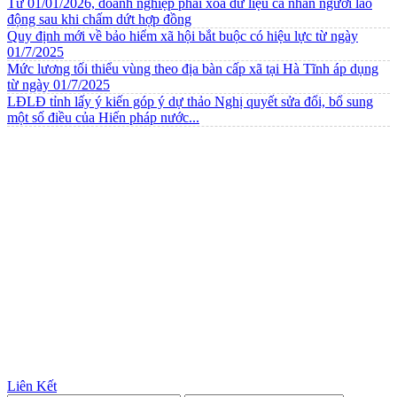
Từ 01/01/2026, doanh nghiệp phải xóa dữ liệu cá nhân người lao
động sau khi chấm dứt hợp đồng
Quy định mới về bảo hiểm xã hội bắt buộc có hiệu lực từ ngày
01/7/2025
Mức lương tối thiểu vùng theo địa bàn cấp xã tại Hà Tĩnh áp dụng
từ ngày 01/7/2025
LĐLĐ tỉnh lấy ý kiến góp ý dự thảo Nghị quyết sửa đổi, bổ sung
một số điều của Hiến pháp nước...
Liên Kết