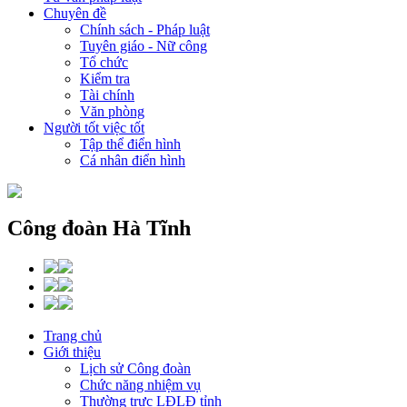
Chuyên đề
Chính sách - Pháp luật
Tuyên giáo - Nữ công
Tổ chức
Kiểm tra
Tài chính
Văn phòng
Người tốt việc tốt
Tập thể điển hình
Cá nhân điển hình
Công đoàn Hà Tĩnh
Trang chủ
Giới thiệu
Lịch sử Công đoàn
Chức năng nhiệm vụ
Thường trực LĐLĐ tỉnh