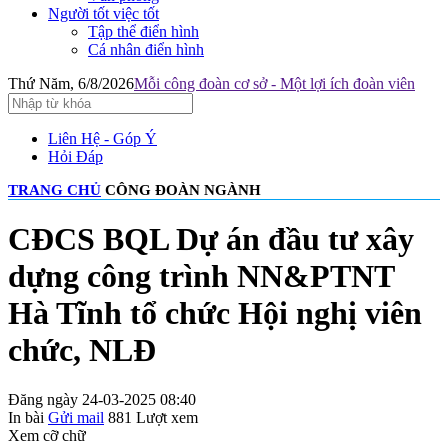
Người tốt việc tốt
Tập thể điển hình
Cá nhân điển hình
Thứ Năm, 6/8/2026
Mỗi công đoàn cơ sở - Một lợi ích đoàn viên
Liên Hệ - Góp Ý
Hỏi Đáp
TRANG CHỦ
CÔNG ĐOÀN NGÀNH
CĐCS BQL Dự án đầu tư xây
dựng công trình NN&PTNT
Hà Tĩnh tổ chức Hội nghị viên
chức, NLĐ
Đăng ngày 24-03-2025 08:40
In bài
Gửi mail
881
Lượt xem
Xem cỡ chữ