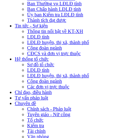
Ban Thường vụ LĐLĐ tỉnh
Ban Chấp hành LĐLĐ tỉnh
Ủy ban Kiểm tra LĐLĐ tỉnh
Thành tích đạt được
Tin tức - Sự kiện
Thông tin nổi bật về KT-XH
LĐLĐ tỉnh
LĐLĐ huyện, thị xã, thành phố
Công đoàn ngành
CĐCS và đơn vị trực thuộc
Hệ thống tổ chức
Sơ đồ tổ chức
LĐLĐ tỉnh
LĐLĐ huyện, thị xã, thành phố
Công đoàn ngành
Các đơn vị trực thuộc
Chỉ đạo, điều hành
Tư vấn pháp luật
Chuyên đề
Chính sách - Pháp luật
Tuyên giáo - Nữ công
Tổ chức
Kiểm tra
Tài chính
Văn phòng