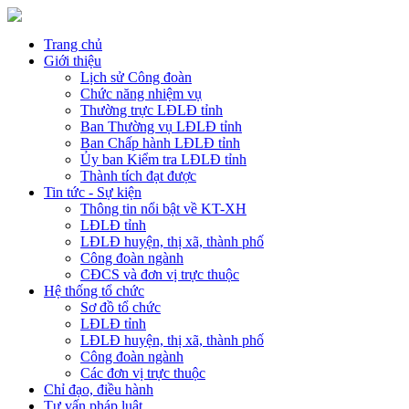
Trang chủ
Giới thiệu
Lịch sử Công đoàn
Chức năng nhiệm vụ
Thường trực LĐLĐ tỉnh
Ban Thường vụ LĐLĐ tỉnh
Ban Chấp hành LĐLĐ tỉnh
Ủy ban Kiểm tra LĐLĐ tỉnh
Thành tích đạt được
Tin tức - Sự kiện
Thông tin nổi bật về KT-XH
LĐLĐ tỉnh
LĐLĐ huyện, thị xã, thành phố
Công đoàn ngành
CĐCS và đơn vị trực thuộc
Hệ thống tổ chức
Sơ đồ tổ chức
LĐLĐ tỉnh
LĐLĐ huyện, thị xã, thành phố
Công đoàn ngành
Các đơn vị trực thuộc
Chỉ đạo, điều hành
Tư vấn pháp luật