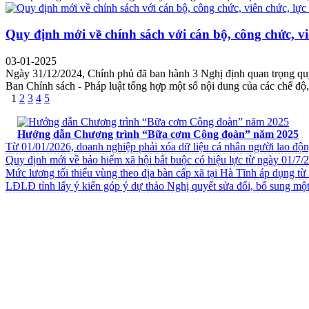
Quy định mới về chính sách với cán bộ, công chức, vi
03-01-2025
Ngày 31/12/2024, Chính phủ đã ban hành 3 Nghị định quan trọng quy đ
Ban Chính sách - Pháp luật tổng hợp một số nội dung của các chế độ, 
1
2
3
4
5
VĂN BẢN VỀ CHẾ ĐỘ CHÍNH SÁCH
Hướng dẫn Chương trình “Bữa cơm Công đoàn” năm 2025
Từ 01/01/2026, doanh nghiệp phải xóa dữ liệu cá nhân người lao độ
Quy định mới về bảo hiểm xã hội bắt buộc có hiệu lực từ ngày 01/7/
Mức lương tối thiểu vùng theo địa bàn cấp xã tại Hà Tĩnh áp dụng t
LĐLĐ tỉnh lấy ý kiến góp ý dự thảo Nghị quyết sửa đổi, bổ sung một