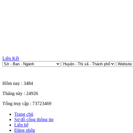
Liên Kết
Thống kê truy cập
Hôm nay :
3484
Tháng này :
24926
Tổng truy cập :
73723469
Trang chủ
Sơ đồ cổng thông tin
Liên hệ
Đăng nhập