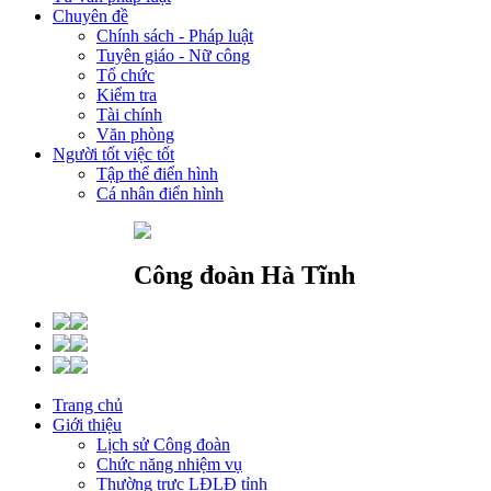
Chuyên đề
Chính sách - Pháp luật
Tuyên giáo - Nữ công
Tổ chức
Kiểm tra
Tài chính
Văn phòng
Người tốt việc tốt
Tập thể điển hình
Cá nhân điển hình
Công đoàn Hà Tĩnh
Trang chủ
Giới thiệu
Lịch sử Công đoàn
Chức năng nhiệm vụ
Thường trực LĐLĐ tỉnh