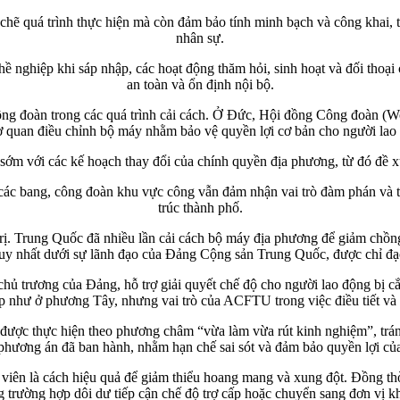
hẽ quá trình thực hiện mà còn đảm bảo tính minh bạch và công khai, tr
nhân sự.
ghề nghiệp khi sáp nhập, các hoạt động thăm hỏi, sinh hoạt và đối thoạ
an toàn và ổn định nội bộ.
 công đoàn trong các quá trình cải cách. Ở Đức, Hội đồng Công đoàn (W
ơ quan điều chỉnh bộ máy nhằm bảo vệ quyền lợi cơ bản cho người lao
sớm với các kế hoạch thay đổi của chính quyền địa phương, từ đó đề x
các bang, công đoàn khu vực công vẫn đảm nhận vai trò đàm phán và t
trúc thành phố.
rị. Trung Quốc đã nhiều lần cải cách bộ máy địa phương để giảm chồn
y nhất dưới sự lãnh đạo của Đảng Cộng sản Trung Quốc, được chỉ đạo
 trương của Đảng, hỗ trợ giải quyết chế độ cho người lao động bị cắ
p như ở phương Tây, nhưng vai trò của ACFTU trong việc điều tiết và
 được thực hiện theo phương châm “vừa làm vừa rút kinh nghiệm”, trá
 phương án đã ban hành, nhằm hạn chế sai sót và đảm bảo quyền lợi củ
àn viên là cách hiệu quả để giảm thiểu hoang mang và xung đột. Đồng t
g trường hợp dôi dư tiếp cận chế độ trợ cấp hoặc chuyển sang đơn vị k