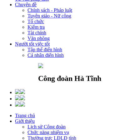
Chuyên đề
Chính sách - Pháp luật
Tuyên giáo - Nữ công
Tổ chức
Kiểm tra
Tài chính
Văn phòng
Người tốt việc tốt
Tập thể điển hình
Cá nhân điển hình
Công đoàn Hà Tĩnh
Trang chủ
Giới thiệu
Lịch sử Công đoàn
Chức năng nhiệm vụ
Thường trực LĐLĐ tỉnh