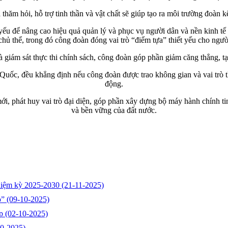
 thăm hỏi, hỗ trợ tinh thần và vật chất sẽ giúp tạo ra môi trường đoàn kế
 yếu để nâng cao hiệu quả quản lý và phục vụ người dân và nền kinh tế
chủ thể, trong đó công đoàn đóng vai trò “điểm tựa” thiết yếu cho ngườ
 giám sát thực thi chính sách, công đoàn góp phần giảm căng thẳng, tạ
ốc, đều khẳng định nếu công đoàn được trao không gian và vai trò thí
động.
mới, phát huy vai trò đại diện, góp phần xây dựng bộ máy hành chính t
và bền vững của đất nước.
nhiệm kỳ 2025-2030
(21-11-2025)
o”
(09-10-2025)
ẹp
(02-10-2025)
10-2025)