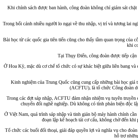
Khi chính sách được ban hành, công đoàn không chỉ giám sát chặt c
Trong bối cảnh nhiều người lo ngại về thu nhập, vị trí và tương lai n
Bài học từ các quốc gia tiên tiến cũng cho thấy tầm quan trọng của
khi c
Tại Thụy Điển, công đoàn được tiếp cận 
Ở Hoa Kỳ, mặc dù cơ chế tổ chức có sự khác biệt giữa liên bang và 
Kinh nghiệm của Trung Quốc cũng cung cấp những bài học giá t
(ACFTU), là tổ chức Công đoàn du
Trong các đợt sáp nhập, ACFTU đảm nhận nhiệm vụ tuyên truyền chủ
chuyển đổi nghề nghiệp. Dù không có tính phản biện độc lậ
Ở Việt Nam, quá trình sáp nhập và tinh giản bộ máy hành chính cần
đoạn lập kế hoạch tái cơ cấu, không chờ đến khi
Tổ chức các buổi đối thoại, giải đáp quyền lợi và nghĩa vụ cho đo
hỗ trợ nhữn