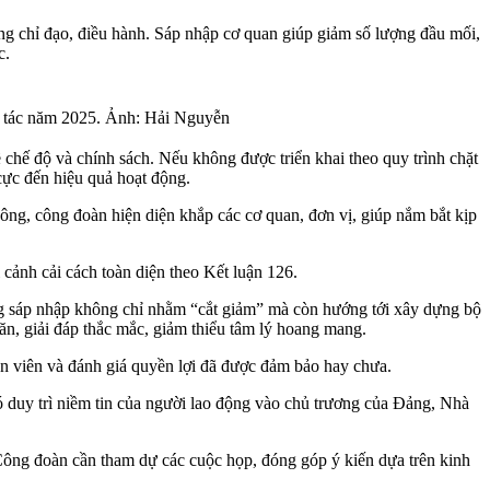
ong chỉ đạo, điều hành. Sáp nhập cơ quan giúp giảm số lượng đầu mối,
c.
g tác năm 2025. Ảnh: Hải Nguyễn
về chế độ và chính sách. Nếu không được triển khai theo quy trình chặt
cực đến hiệu quả hoạt động.
ng, công đoàn hiện diện khắp các cơ quan, đơn vị, giúp nắm bắt kịp
 cảnh cải cách toàn diện theo Kết luận 126.
rằng sáp nhập không chỉ nhằm “cắt giảm” mà còn hướng tới xây dựng bộ
oăn, giải đáp thắc mắc, giảm thiểu tâm lý hoang mang.
àn viên và đánh giá quyền lợi đã được đảm bảo hay chưa.
 đó duy trì niềm tin của người lao động vào chủ trương của Đảng, Nhà
. Công đoàn cần tham dự các cuộc họp, đóng góp ý kiến dựa trên kinh