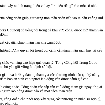
ánh xảy ra tình trạng thiên vị hay “ưu tiên riêng” cho một số nhóm
i của công đoàn giúp giữ vững tinh thần đoàn kết, tạo ra bầu không khí
orks Council) có tiếng nói trong cả khu vực công, được mời tham vấn
 động.
uất các giải pháp nhằm hạn chế xung đột.
hương lượng quyền lợi trong bối cảnh cắt giảm ngân sách hay tái cấu
g chéo và nâng cao hiệu quả quản lý. Tổng Công hội Trung Quốc
 chủ yếu giữ vững ổn định xã hội.
t giảm và hướng dẫn họ tham gia các chương trình đào tạo kỹ năng,
 đảm bảo an sinh cho người lao động vẫn được đánh giá cao.
nh cứng nhắc. Công đoàn các cấp cần chủ động tham gia ngay từ giai
a người lao động được bảo vệ một cách toàn diện.
hời, công đoàn cần phối hợp xây dựng các phương án nhân sự hợp lý,
hác phù hợp.