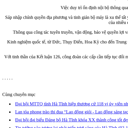
Việc duy trì ổn định nội bộ thông qua
Sáp nhập chính quyền địa phương và tinh giản bộ máy là xu thế tất
của nhiều 
Thông qua công tác tuyên truyền, vận động, bảo vệ quyền lợi và
Kinh nghiệm quốc tế, từ Đức, Thụy Điển, Hoa Kỳ cho đến Trung Qu
Với tinh thần của Kết luận 126, công đoàn các cấp cần tiếp tục đổi 
. . . . .
Cùng chuyên mục
Đại hội MTTQ tỉnh Hà Tĩnh hiệp thương cử 118 vị ủy viên 
Lan tỏa phong trào thi đua “Lao động giỏi - Lao động sáng tạ
Đại hội đại biểu Đảng bộ Hà Tĩnh khóa XX thành công tốt đ
Tin tưởng vào tương lai phát triển tươi sáng của Hà Tĩnh
(02-