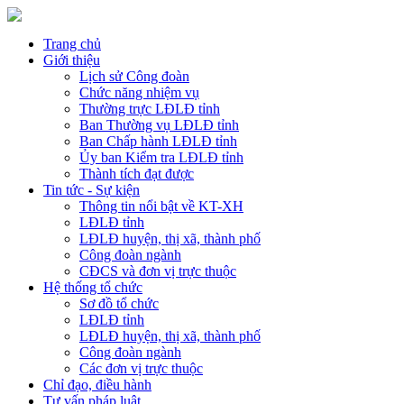
Trang chủ
Giới thiệu
Lịch sử Công đoàn
Chức năng nhiệm vụ
Thường trực LĐLĐ tỉnh
Ban Thường vụ LĐLĐ tỉnh
Ban Chấp hành LĐLĐ tỉnh
Ủy ban Kiểm tra LĐLĐ tỉnh
Thành tích đạt được
Tin tức - Sự kiện
Thông tin nổi bật về KT-XH
LĐLĐ tỉnh
LĐLĐ huyện, thị xã, thành phố
Công đoàn ngành
CĐCS và đơn vị trực thuộc
Hệ thống tổ chức
Sơ đồ tổ chức
LĐLĐ tỉnh
LĐLĐ huyện, thị xã, thành phố
Công đoàn ngành
Các đơn vị trực thuộc
Chỉ đạo, điều hành
Tư vấn pháp luật