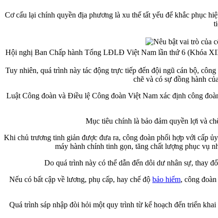
Cơ cấu lại chính quyền địa phương là xu thế tất yếu để khắc phục hi
t
Hội nghị Ban Chấp hành Tổng LĐLĐ Việt Nam lần thứ 6 (Khóa XIII)
Tuy nhiên, quá trình này tác động trực tiếp đến đội ngũ cán bộ, công 
chẽ và có sự đồng hành của
Luật Công đoàn và Điều lệ Công đoàn Việt Nam xác định công đoàn l
Mục tiêu chính là bảo đảm quyền lợi và chế
Khi chủ trương tinh giản được đưa ra, công đoàn phối hợp với cấp ủy
máy hành chính tinh gọn, tăng chất lượng phục vụ nhâ
Do quá trình này có thể dẫn đến dôi dư nhân sự, thay đ
Nếu có bất cập về lương, phụ cấp, hay chế độ
bảo hiểm
, công đoàn 
Quá trình sáp nhập đòi hỏi một quy trình từ kế hoạch đến triển kha