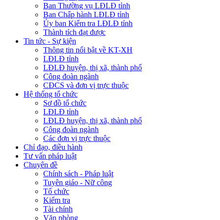
Ban Thường vụ LĐLĐ tỉnh
Ban Chấp hành LĐLĐ tỉnh
Ủy ban Kiểm tra LĐLĐ tỉnh
Thành tích đạt được
Tin tức - Sự kiện
Thông tin nổi bật về KT-XH
LĐLĐ tỉnh
LĐLĐ huyện, thị xã, thành phố
Công đoàn ngành
CĐCS và đơn vị trực thuộc
Hệ thống tổ chức
Sơ đồ tổ chức
LĐLĐ tỉnh
LĐLĐ huyện, thị xã, thành phố
Công đoàn ngành
Các đơn vị trực thuộc
Chỉ đạo, điều hành
Tư vấn pháp luật
Chuyên đề
Chính sách - Pháp luật
Tuyên giáo - Nữ công
Tổ chức
Kiểm tra
Tài chính
Văn phòng