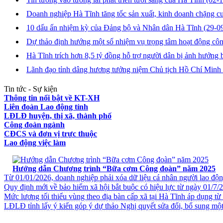
Doanh nghiệp Hà Tĩnh tăng tốc sản xuất, kinh doanh chặng 
10 dấu ấn nhiệm kỳ của Đảng bộ và Nhân dân Hà Tĩnh
(29-0
Dự thảo định hướng một số nhiệm vụ trọng tâm hoạt động c
Hà Tĩnh trích hơn 8,5 tỷ đồng hỗ trợ người dân bị ảnh hưởng 
Lãnh đạo tỉnh dâng hương tưởng niệm Chủ tịch Hồ Chí Minh
Tin tức - Sự kiện
Thông tin nổi bật về KT-XH
Liên đoàn Lao động tỉnh
LĐLĐ huyện, thị xã, thành phố
Công đoàn ngành
CĐCS và đơn vị trực thuộc
Lao động việc làm
VĂN BẢN VỀ CHẾ ĐỘ CHÍNH SÁCH
Hướng dẫn Chương trình “Bữa cơm Công đoàn” năm 2025
Từ 01/01/2026, doanh nghiệp phải xóa dữ liệu cá nhân người lao độ
Quy định mới về bảo hiểm xã hội bắt buộc có hiệu lực từ ngày 01/7/
Mức lương tối thiểu vùng theo địa bàn cấp xã tại Hà Tĩnh áp dụng t
LĐLĐ tỉnh lấy ý kiến góp ý dự thảo Nghị quyết sửa đổi, bổ sung một