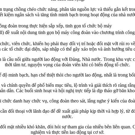
ện trạng chồng chéo chức năng, phân tán nguồn lực và thiếu gắn kết tr
iết kiệm ngân sách và tăng tính minh bạch trong hoạt động của nhà nướ
 đề xuất nội dung tinh gọn bộ máy công đoàn vào chương trình côn
chức, viên chức, khiến họ phải thay đổi vị trí hoặc đối mặt với rủi ro 
 các tổ chức đại diện, sáp nhập có thể gây xáo trộn và ảnh hưởng tiêu 
à cầu nối giữa người lao động với Đảng, Nhà nước. Trong khu vực cô
thời tâm tư, nguyện vọng của đoàn viên khi có biến động tổ chức.
 độ minh bạch, hạn chế thiệt thòi cho người lao động, nhất là trong bối
 và chính quyền để phổ biến mục tiêu, lộ trình và giải thích rõ ràng 
n dân. Các buổi sinh hoạt và hội nghị trực tiếp là dịp tháo gỡ băn kh
ổi chức danh hay chức vụ, công đoàn theo sát, lắng nghe ý kiến của đo
cần đối thoại với lãnh đạo để đề xuất giải pháp kịp thời và hợp lý, từ
nước.
i đối mặt nhiều khó khăn, đòi hỏi sự tham gia của nhiều bên liên quan
nghiệm và thực tiễn lao động tại cơ sở.