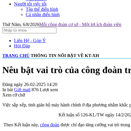
Người tốt việc tốt
Tập thể điển hình
Cá nhân điển hình
Thứ Năm, 6/8/2026
Mỗi công đoàn cơ sở - Một lợi ích đoàn viên
Liên Hệ - Góp Ý
Hỏi Đáp
TRANG CHỦ
THÔNG TIN NỔI BẬT VỀ KT-XH
Nêu bật vai trò của công đoàn t
Đăng ngày 26-02-2025 14:20
In bài
Gửi mail
876
Lượt xem
Xem cỡ chữ
Việc sắp xếp, tinh giản bộ máy hành chính ở địa phương nhằm khắc ph
Kết luận số 126-KL/TW ngày 14/2/2025 
Theo Kết luận này,
công đoàn
được chỉ đạo tăng cường vai trò trong