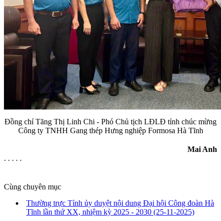
Đồng chí Tăng Thị Linh Chi - Phó Chủ tịch LĐLĐ tỉnh chúc mừng
Công ty TNHH Gang thép Hưng nghiệp Formosa Hà Tĩnh
Mai Anh
. . . . .
Cùng chuyên mục
Thường trực Tỉnh ủy duyệt nội dung Đại hội Công đoàn Hà
Tĩnh lần thứ XX, nhiệm kỳ 2025 - 2030
(25-11-2025)