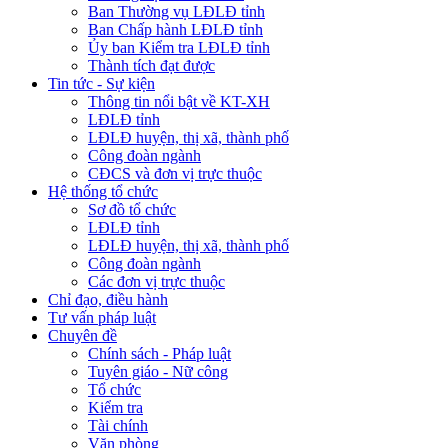
Ban Thường vụ LĐLĐ tỉnh
Ban Chấp hành LĐLĐ tỉnh
Ủy ban Kiểm tra LĐLĐ tỉnh
Thành tích đạt được
Tin tức - Sự kiện
Thông tin nổi bật về KT-XH
LĐLĐ tỉnh
LĐLĐ huyện, thị xã, thành phố
Công đoàn ngành
CĐCS và đơn vị trực thuộc
Hệ thống tổ chức
Sơ đồ tổ chức
LĐLĐ tỉnh
LĐLĐ huyện, thị xã, thành phố
Công đoàn ngành
Các đơn vị trực thuộc
Chỉ đạo, điều hành
Tư vấn pháp luật
Chuyên đề
Chính sách - Pháp luật
Tuyên giáo - Nữ công
Tổ chức
Kiểm tra
Tài chính
Văn phòng