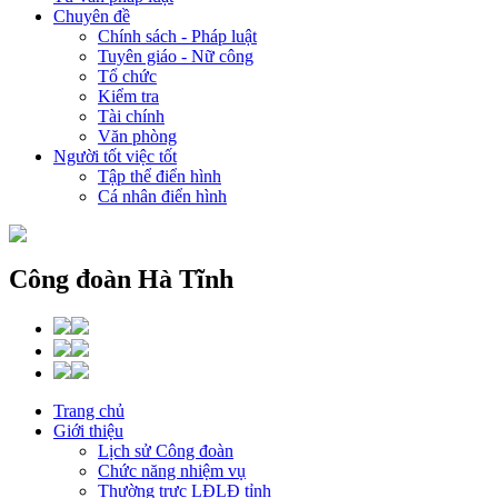
Chuyên đề
Chính sách - Pháp luật
Tuyên giáo - Nữ công
Tổ chức
Kiểm tra
Tài chính
Văn phòng
Người tốt việc tốt
Tập thể điển hình
Cá nhân điển hình
Công đoàn Hà Tĩnh
Trang chủ
Giới thiệu
Lịch sử Công đoàn
Chức năng nhiệm vụ
Thường trực LĐLĐ tỉnh