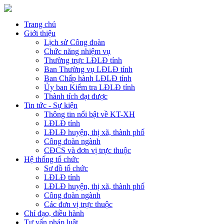
Trang chủ
Giới thiệu
Lịch sử Công đoàn
Chức năng nhiệm vụ
Thường trực LĐLĐ tỉnh
Ban Thường vụ LĐLĐ tỉnh
Ban Chấp hành LĐLĐ tỉnh
Ủy ban Kiểm tra LĐLĐ tỉnh
Thành tích đạt được
Tin tức - Sự kiện
Thông tin nổi bật về KT-XH
LĐLĐ tỉnh
LĐLĐ huyện, thị xã, thành phố
Công đoàn ngành
CĐCS và đơn vị trực thuộc
Hệ thống tổ chức
Sơ đồ tổ chức
LĐLĐ tỉnh
LĐLĐ huyện, thị xã, thành phố
Công đoàn ngành
Các đơn vị trực thuộc
Chỉ đạo, điều hành
Tư vấn pháp luật