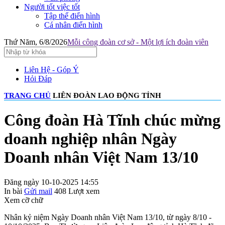
Người tốt việc tốt
Tập thể điển hình
Cá nhân điển hình
Thứ Năm, 6/8/2026
Mỗi công đoàn cơ sở - Một lợi ích đoàn viên
Liên Hệ - Góp Ý
Hỏi Đáp
TRANG CHỦ
LIÊN ĐOÀN LAO ĐỘNG TỈNH
Công đoàn Hà Tĩnh chúc mừng
doanh nghiệp nhân Ngày
Doanh nhân Việt Nam 13/10
Đăng ngày 10-10-2025 14:55
In bài
Gửi mail
408
Lượt xem
Xem cỡ chữ
Nhân kỷ niệm Ngày Doanh nhân Việt Nam 13/10, từ ngày 8/10 -