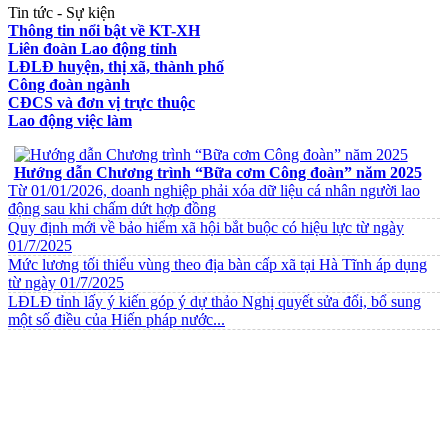
Tin tức - Sự kiện
Thông tin nổi bật về KT-XH
Liên đoàn Lao động tỉnh
LĐLĐ huyện, thị xã, thành phố
Công đoàn ngành
CĐCS và đơn vị trực thuộc
Lao động việc làm
VĂN BẢN VỀ CHẾ ĐỘ CHÍNH SÁCH
Hướng dẫn Chương trình “Bữa cơm Công đoàn” năm 2025
Từ 01/01/2026, doanh nghiệp phải xóa dữ liệu cá nhân người lao
động sau khi chấm dứt hợp đồng
Quy định mới về bảo hiểm xã hội bắt buộc có hiệu lực từ ngày
01/7/2025
Mức lương tối thiểu vùng theo địa bàn cấp xã tại Hà Tĩnh áp dụng
từ ngày 01/7/2025
LĐLĐ tỉnh lấy ý kiến góp ý dự thảo Nghị quyết sửa đổi, bổ sung
một số điều của Hiến pháp nước...