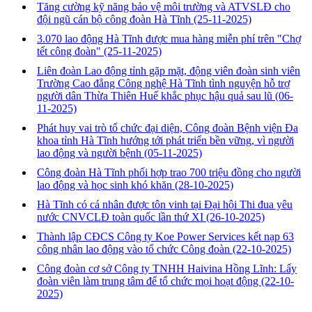
Tăng cường kỹ năng bảo vệ môi trường và ATVSLĐ cho
đội ngũ cán bộ công đoàn Hà Tĩnh
(25-11-2025)
3.070 lao động Hà Tĩnh được mua hàng miễn phí trên "Chợ
tết công đoàn"
(25-11-2025)
Liên đoàn Lao động tỉnh gặp mặt, động viên đoàn sinh viên
Trường Cao đẳng Công nghệ Hà Tĩnh tình nguyện hỗ trợ
người dân Thừa Thiên Huế khắc phục hậu quả sau lũ
(06-
11-2025)
Phát huy vai trò tổ chức đại diện, Công đoàn Bệnh viện Đa
khoa tỉnh Hà Tĩnh hướng tới phát triển bền vững, vì người
lao động và người bệnh
(05-11-2025)
Công đoàn Hà Tĩnh phối hợp trao 700 triệu đồng cho người
lao động và học sinh khó khăn
(28-10-2025)
Hà Tĩnh có cá nhân được tôn vinh tại Đại hội Thi đua yêu
nước CNVCLĐ toàn quốc lần thứ XI
(26-10-2025)
Thành lập CĐCS Công ty Koe Power Services kết nạp 63
công nhân lao động vào tổ chức Công đoàn
(22-10-2025)
Công đoàn cơ sở Công ty TNHH Haivina Hồng Lĩnh: Lấy
đoàn viên làm trung tâm để tổ chức mọi hoạt động
(22-10-
2025)