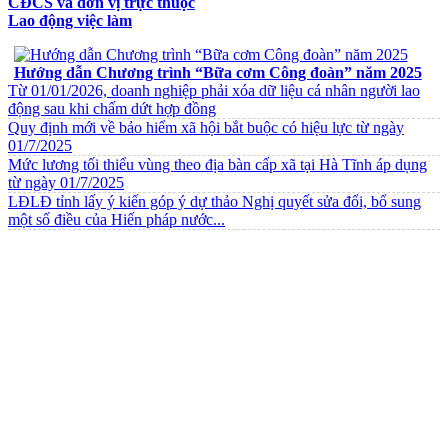
CĐCS và đơn vị trực thuộc
Lao động việc làm
VĂN BẢN VỀ CHẾ ĐỘ CHÍNH SÁCH
Hướng dẫn Chương trình “Bữa cơm Công đoàn” năm 2025
Từ 01/01/2026, doanh nghiệp phải xóa dữ liệu cá nhân người lao
động sau khi chấm dứt hợp đồng
Quy định mới về bảo hiểm xã hội bắt buộc có hiệu lực từ ngày
01/7/2025
Mức lương tối thiểu vùng theo địa bàn cấp xã tại Hà Tĩnh áp dụng
từ ngày 01/7/2025
LĐLĐ tỉnh lấy ý kiến góp ý dự thảo Nghị quyết sửa đổi, bổ sung
một số điều của Hiến pháp nước...