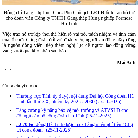
Đồng chí Tăng Thị Linh Chi - Phó Chủ tịch LĐLĐ tỉnh trao hỗ trợ
cho đoàn viên Công ty TNHH Gang thép Hưng nghiệp Formosa
Hà Tĩnh
Việc trao hỗ trợ kịp thời thể hiện rõ vai trò, trách nhiệm và tình cảm
của tổ chức Công đoàn đối với đoàn viên, người lao động; đây cũng
là nguồn động viên, tiếp thêm nghị lực để người lao động vững
vàng vượt qua khó khăn sau bão.
Mai Anh
. . . . .
Cùng chuyên mục
Thường trực Tỉnh ủy duyệt nội dung Đại hội Công đoàn Hà
Tĩnh lần thứ XX, nhiệm kỳ 2025 - 2030
(25-11-2025)
Tăng cường kỹ năng bảo vệ môi trường và ATVSLĐ cho
đội ngũ cán bộ công đoàn Hà Tĩnh
(25-11-2025)
3.070 lao động Hà Tĩnh được mua hàng miễn phí trên "Chợ
tết công đoàn"
(25-11-2025)