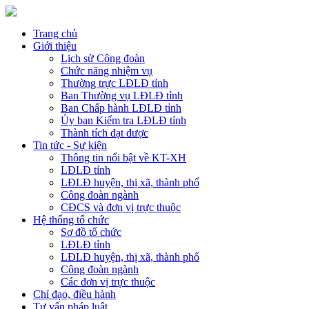
Trang chủ
Giới thiệu
Lịch sử Công đoàn
Chức năng nhiệm vụ
Thường trực LĐLĐ tỉnh
Ban Thường vụ LĐLĐ tỉnh
Ban Chấp hành LĐLĐ tỉnh
Ủy ban Kiểm tra LĐLĐ tỉnh
Thành tích đạt được
Tin tức - Sự kiện
Thông tin nổi bật về KT-XH
LĐLĐ tỉnh
LĐLĐ huyện, thị xã, thành phố
Công đoàn ngành
CĐCS và đơn vị trực thuộc
Hệ thống tổ chức
Sơ đồ tổ chức
LĐLĐ tỉnh
LĐLĐ huyện, thị xã, thành phố
Công đoàn ngành
Các đơn vị trực thuộc
Chỉ đạo, điều hành
Tư vấn pháp luật