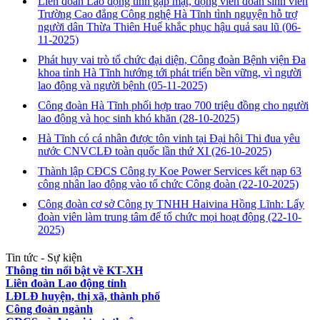
Liên đoàn Lao động tỉnh gặp mặt, động viên đoàn sinh viên
Trường Cao đẳng Công nghệ Hà Tĩnh tình nguyện hỗ trợ
người dân Thừa Thiên Huế khắc phục hậu quả sau lũ
(06-
11-2025)
Phát huy vai trò tổ chức đại diện, Công đoàn Bệnh viện Đa
khoa tỉnh Hà Tĩnh hướng tới phát triển bền vững, vì người
lao động và người bệnh
(05-11-2025)
Công đoàn Hà Tĩnh phối hợp trao 700 triệu đồng cho người
lao động và học sinh khó khăn
(28-10-2025)
Hà Tĩnh có cá nhân được tôn vinh tại Đại hội Thi đua yêu
nước CNVCLĐ toàn quốc lần thứ XI
(26-10-2025)
Thành lập CĐCS Công ty Koe Power Services kết nạp 63
công nhân lao động vào tổ chức Công đoàn
(22-10-2025)
Công đoàn cơ sở Công ty TNHH Haivina Hồng Lĩnh: Lấy
đoàn viên làm trung tâm để tổ chức mọi hoạt động
(22-10-
2025)
Tin tức - Sự kiện
Thông tin nổi bật về KT-XH
Liên đoàn Lao động tỉnh
LĐLĐ huyện, thị xã, thành phố
Công đoàn ngành