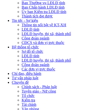
Ban Thường vụ LĐLĐ tỉnh
Ban Chấp hành LĐLĐ tỉnh
Ủy ban Kiểm tra LĐLĐ tỉnh
Thành tích đạt được
Tin tức - Sự kiện
Thông tin nổi bật về KT-XH
LĐLĐ tỉnh
LĐLĐ huyện, thị xã, thành phố
Công đoàn ngành
CĐCS và đơn vị trực thuộc
Hệ thống tổ chức
Sơ đồ tổ chức
LĐLĐ tỉnh
LĐLĐ huyện, thị xã, thành phố
Công đoàn ngành
Các đơn vị trực thuộc
Chỉ đạo, điều hành
Tư vấn pháp luật
Chuyên đề
Chính sách - Pháp luật
Tuyên giáo - Nữ công
Tổ chức
Kiểm tra
Tài chính
Văn phòng