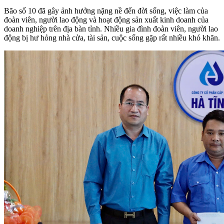
Bão số 10 đã gây ảnh hưởng nặng nề đến đời sống, việc làm của
đoàn viên, người lao động và hoạt động sản xuất kinh doanh của
doanh nghiệp trên địa bàn tỉnh. Nhiều gia đình đoàn viên, người lao
động bị hư hỏng nhà cửa, tài sản, cuộc sống gặp rất nhiều khó khăn.