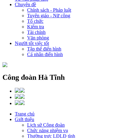
Chuyên đề
Chính sách - Pháp luật
Tuyên giáo - Nữ công
Tổ chức
Kiểm tra
Tài chính
Văn phòng
Người tốt việc tốt
Tập thể điển hình
Cá nhân điển hình
Công đoàn Hà Tĩnh
Trang chủ
Giới thiệu
Lịch sử Công đoàn
Chức năng nhiệm vụ
Thường trực LĐLĐ tỉnh