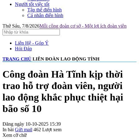
Người tốt việc tốt
Tập thể điển hình
Cá nhân điển hình
Thứ Sáu, 7/8/2026
Mỗi công đoàn cơ sở - Một lợi ích đoàn viên
Liên Hệ - Góp Ý
Hỏi Đáp
TRANG CHỦ
LIÊN ĐOÀN LAO ĐỘNG TỈNH
Công đoàn Hà Tĩnh kịp thời
trao hỗ trợ đoàn viên, người
lao động khắc phục thiệt hại
bão số 10
Đăng ngày 10-10-2025 15:39
In bài
Gửi mail
462
Lượt xem
Xem cỡ chữ