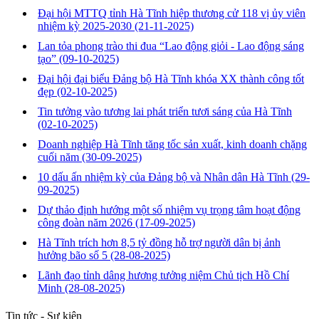
Đại hội MTTQ tỉnh Hà Tĩnh hiệp thương cử 118 vị ủy viên
nhiệm kỳ 2025-2030
(21-11-2025)
Lan tỏa phong trào thi đua “Lao động giỏi - Lao động sáng
tạo”
(09-10-2025)
Đại hội đại biểu Đảng bộ Hà Tĩnh khóa XX thành công tốt
đẹp
(02-10-2025)
Tin tưởng vào tương lai phát triển tươi sáng của Hà Tĩnh
(02-10-2025)
Doanh nghiệp Hà Tĩnh tăng tốc sản xuất, kinh doanh chặng
cuối năm
(30-09-2025)
10 dấu ấn nhiệm kỳ của Đảng bộ và Nhân dân Hà Tĩnh
(29-
09-2025)
Dự thảo định hướng một số nhiệm vụ trọng tâm hoạt động
công đoàn năm 2026
(17-09-2025)
Hà Tĩnh trích hơn 8,5 tỷ đồng hỗ trợ người dân bị ảnh
hưởng bão số 5
(28-08-2025)
Lãnh đạo tỉnh dâng hương tưởng niệm Chủ tịch Hồ Chí
Minh
(28-08-2025)
Tin tức - Sự kiện