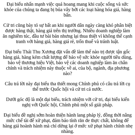
Đại biểu nhấn mạnh việc quá hoang mang khi cuộc sống và sức
khỏe của chúng ta đang bị bủa vây bởi các loại hàng hóa giả, hàng
bẩn.
Cử tri cũng bày tỏ sự bất an khi người dân ngày càng khó phân biệt
được hàng thật, hàng giả trên thị trường. Nhiều doanh nghiệp làm
ăn nghiêm túc, đầu tư bài bản nhưng lại thua thiệt vì không thể cạnh
tranh với hàng giả, hàng giá rẻ, trốn thuế và tránh luật.
Đại biểu Thái Thu Xương đặt vấn đề làm thế nào trị được tận gốc
hàng giả, hàng kém chất lượng để bảo vệ sức khỏe người tiêu dùng,
bảo vệ thương hiệu Việt, bảo vệ các doanh nghiệp làm ăn chân
chính và trách nhiệm này thuộc về ai, của bộ, ngành, địa phương
nào?
Câu trả lời này đại biểu tha thiết mong Chính phủ có câu trả lời cụ
thể trước Quốc hội và cử tri cả nước.
Dưới góc độ là một đại biểu, trách nhiệm với cử tri, đại biểu kiến
nghị với Quốc hội, Chính phủ một số giải pháp.
Đại biểu đề nghị sớm hoàn thiện hành lang pháp lý, đồng thời nâng
mức chế tài để xử phạt, đảm bảo tính răn đe thực chất, không để
hàng giả hoành hành mà chỉ dừng lại ở mức xử phạt hành chính nhẹ
nhàng.