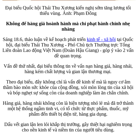
Đại biểu Quốc hội Thái Thu Xương kiến nghị sớm tăng lương tối
thiểu vùng. Ảnh: Phạm Đông
Không để hàng giả hoành hành mà chỉ phạt hành chính nhẹ
nhàng
Sáng 18.6, thảo luận về kế hoạch phát triển
kinh tế - xã hội
tại Quốc
hội, đại biểu Thái Thu Xương - Phó Chủ tịch Thường trực Tổng
Liên đoàn Lao động Việt Nam (Đoàn Hậu Giang) - góp ý vào 2 vấn
đề quan trọng.
Vấn đề thứ nhất, đại biểu thông tin về vấn nạn hàng giả, hàng nhái,
hàng kém chất lượng và gian lận thương mại.
Theo đại biểu, đây không chỉ là vấn đề kinh tế mà là nguy cơ âm
thầm bào mòn sức khỏe của cộng đồng, xói mòn lòng tin của xã hội
và bóp nghẹt sự sống còn của doanh nghiệp làm ăn chân chính.
Hàng giả, hàng nhái không còn là hiện tượng nhỏ lẻ mà đã trở thành
một hệ thống ngầm tinh vi, có tổ chức từ thực phẩm, thuốc, mỹ
phẩm đến thiết bị điện tử, hàng gia dụng.
Dấu vết gian lận len lỏi khắp thị trường, gây thiệt hại nghiêm trọng
cho nền kinh tế và niềm tin của người tiêu dùng.