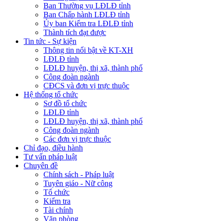
Ban Thường vụ LĐLĐ tỉnh
Ban Chấp hành LĐLĐ tỉnh
Ủy ban Kiểm tra LĐLĐ tỉnh
Thành tích đạt được
Tin tức - Sự kiện
Thông tin nổi bật về KT-XH
LĐLĐ tỉnh
LĐLĐ huyện, thị xã, thành phố
Công đoàn ngành
CĐCS và đơn vị trực thuộc
Hệ thống tổ chức
Sơ đồ tổ chức
LĐLĐ tỉnh
LĐLĐ huyện, thị xã, thành phố
Công đoàn ngành
Các đơn vị trực thuộc
Chỉ đạo, điều hành
Tư vấn pháp luật
Chuyên đề
Chính sách - Pháp luật
Tuyên giáo - Nữ công
Tổ chức
Kiểm tra
Tài chính
Văn phòng