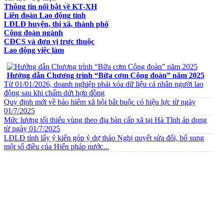
Thông tin nổi bật về KT-XH
Liên đoàn Lao động tỉnh
LĐLĐ huyện, thị xã, thành phố
Công đoàn ngành
CĐCS và đơn vị trực thuộc
Lao động việc làm
VĂN BẢN VỀ CHẾ ĐỘ CHÍNH SÁCH
Hướng dẫn Chương trình “Bữa cơm Công đoàn” năm 2025
Từ 01/01/2026, doanh nghiệp phải xóa dữ liệu cá nhân người lao
động sau khi chấm dứt hợp đồng
Quy định mới về bảo hiểm xã hội bắt buộc có hiệu lực từ ngày
01/7/2025
Mức lương tối thiểu vùng theo địa bàn cấp xã tại Hà Tĩnh áp dụng
từ ngày 01/7/2025
LĐLĐ tỉnh lấy ý kiến góp ý dự thảo Nghị quyết sửa đổi, bổ sung
một số điều của Hiến pháp nước...