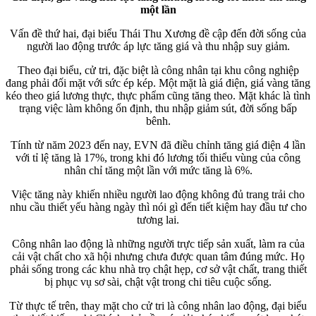
một lần
Vấn đề thứ hai, đại biểu Thái Thu Xương đề cập đến đời sống của
người lao động trước áp lực tăng giá và thu nhập suy giảm.
Theo đại biểu, cử tri, đặc biệt là công nhân tại khu công nghiệp
đang phải đối mặt với sức ép kép. Một mặt là giá điện, giá vàng tăng
kéo theo giá lương thực, thực phẩm cũng tăng theo. Mặt khác là tình
trạng việc làm không ổn định, thu nhập giảm sút, đời sống bấp
bênh.
Tính từ năm 2023 đến nay, EVN đã điều chỉnh tăng giá điện 4 lần
với tỉ lệ tăng là 17%, trong khi đó lương tối thiểu vùng của công
nhân chỉ tăng một lần với mức tăng là 6%.
Việc tăng này khiến nhiều người lao động không đủ trang trải cho
nhu cầu thiết yếu hàng ngày thì nói gì đến tiết kiệm hay đầu tư cho
tương lai.
Công nhân lao động là những người trực tiếp sản xuất, làm ra của
cải vật chất cho xã hội nhưng chưa được quan tâm đúng mức. Họ
phải sống trong các khu nhà trọ chật hẹp, cơ sở vật chất, trang thiết
bị phục vụ sơ sài, chật vật trong chi tiêu cuộc sống.
Từ thực tế trên, thay mặt cho cử tri là công nhân lao động, đại biểu