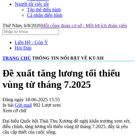
Người tốt việc tốt
Tập thể điển hình
Cá nhân điển hình
Thứ Năm, 6/8/2026
Mỗi công đoàn cơ sở - Một lợi ích đoàn viên
Liên Hệ - Góp Ý
Hỏi Đáp
TRANG CHỦ
THÔNG TIN NỔI BẬT VỀ KT-XH
Đề xuất tăng lương tối thiểu
vùng từ tháng 7.2025
Đăng ngày 18-06-2025 15:55
In bài
Gửi mail
992
Lượt xem
Xem cỡ chữ
Đại biểu Quốc hội Thái Thu Xương đề nghị khẩn trương xem xét,
điều chỉnh, tăng lương tối thiểu vùng từ tháng 7.2025, đây là yêu
cầu cấp thiết của cuộc sống.