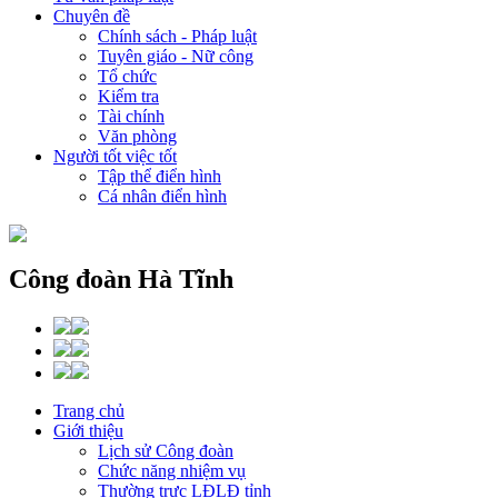
Chuyên đề
Chính sách - Pháp luật
Tuyên giáo - Nữ công
Tổ chức
Kiểm tra
Tài chính
Văn phòng
Người tốt việc tốt
Tập thể điển hình
Cá nhân điển hình
Công đoàn Hà Tĩnh
Trang chủ
Giới thiệu
Lịch sử Công đoàn
Chức năng nhiệm vụ
Thường trực LĐLĐ tỉnh