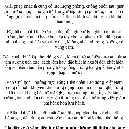
Giải pháp khác là củng cố lực lượng phòng, chống buôn lậu, gian
lận thương mại, hàng giả từ Trung ương tới địa phương, đảm bảo đủ
năng lực chuyên môn, phẩm chất liêm chính và không bị chi phối,
thao túng.
Đại biểu Thái Thu Xương cũng đề nghị xử lý nghiêm minh các
trường hợp cán bộ bao che, tiếp tay cho sai phạm. Cần dũng cảm
nhìn thẳng, nói thật và xử lý thật, không nhân nhượng, không có
vùng cấm.
Bên cạnh đó là kịp thời động viên, khen thưởng, biểu dương những
tấm gương tích cực, cách làm hay, đặc biệt là người dân phát hiện,
tố giác nhằm tạo nên phong trào phòng chống hàng giả, hàng nhái
rộng khắp cả nước.
Phó Chủ tịch Thường trực Tổng Liên đoàn Lao động Việt Nam
cũng đề nghị khuyến khích ứng dụng mạnh mẽ công nghệ trong
kiểm soát hàng hóa từ mã QR, truy xuất nguồn gốc, việc tăng
cường trách nhiệm của các sàn thương mại điện tử trong việc giám
sát hàng hóa lưu hành.
Về lâu dài, đại biểu đề xuất đưa nội dung giáo dục về nhận diện
hàng giả, tiêu dùng an toàn vào chương trình giáo dục phổ thông.
Giá điện, giá vàng liên tục tăng nhưng lương tối thiểu chỉ tăng