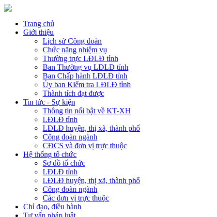
Trang chủ
Giới thiệu
Lịch sử Công đoàn
Chức năng nhiệm vụ
Thường trực LĐLĐ tỉnh
Ban Thường vụ LĐLĐ tỉnh
Ban Chấp hành LĐLĐ tỉnh
Ủy ban Kiểm tra LĐLĐ tỉnh
Thành tích đạt được
Tin tức - Sự kiện
Thông tin nổi bật về KT-XH
LĐLĐ tỉnh
LĐLĐ huyện, thị xã, thành phố
Công đoàn ngành
CĐCS và đơn vị trực thuộc
Hệ thống tổ chức
Sơ đồ tổ chức
LĐLĐ tỉnh
LĐLĐ huyện, thị xã, thành phố
Công đoàn ngành
Các đơn vị trực thuộc
Chỉ đạo, điều hành
Tư vấn pháp luật