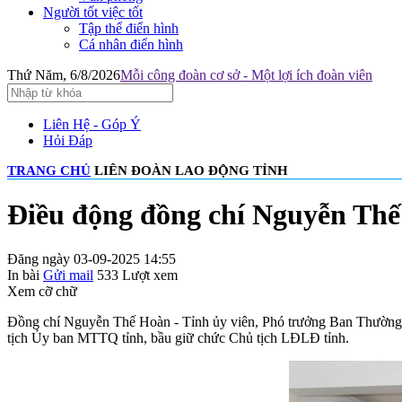
Người tốt việc tốt
Tập thể điển hình
Cá nhân điển hình
Thứ Năm, 6/8/2026
Mỗi công đoàn cơ sở - Một lợi ích đoàn viên
Liên Hệ - Góp Ý
Hỏi Đáp
TRANG CHỦ
LIÊN ĐOÀN LAO ĐỘNG TỈNH
Điều động đồng chí Nguyễn Thế
Đăng ngày 03-09-2025 14:55
In bài
Gửi mail
533
Lượt xem
Xem cỡ chữ
Đồng chí Nguyễn Thế Hoàn - Tỉnh ủy viên, Phó trưởng Ban Thường t
tịch Ủy ban MTTQ tỉnh, bầu giữ chức Chủ tịch LĐLĐ tỉnh.