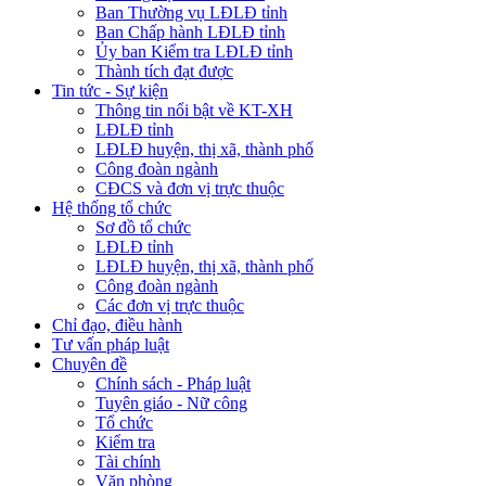
Ban Thường vụ LĐLĐ tỉnh
Ban Chấp hành LĐLĐ tỉnh
Ủy ban Kiểm tra LĐLĐ tỉnh
Thành tích đạt được
Tin tức - Sự kiện
Thông tin nổi bật về KT-XH
LĐLĐ tỉnh
LĐLĐ huyện, thị xã, thành phố
Công đoàn ngành
CĐCS và đơn vị trực thuộc
Hệ thống tổ chức
Sơ đồ tổ chức
LĐLĐ tỉnh
LĐLĐ huyện, thị xã, thành phố
Công đoàn ngành
Các đơn vị trực thuộc
Chỉ đạo, điều hành
Tư vấn pháp luật
Chuyên đề
Chính sách - Pháp luật
Tuyên giáo - Nữ công
Tổ chức
Kiểm tra
Tài chính
Văn phòng