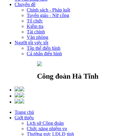
Chuyên đề
Chính sách - Pháp luật
Tuyên giáo - Nữ công
Tổ chức
Kiểm tra
Tài chính
Văn phòng
Người tốt việc tốt
Tập thể điển hình
Cá nhân điển hình
Công đoàn Hà Tĩnh
Trang chủ
Giới thiệu
Lịch sử Công đoàn
Chức năng nhiệm vụ
Thường trực LĐLĐ tỉnh