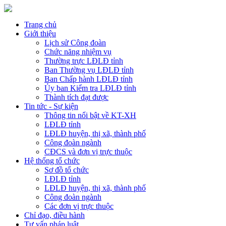
Trang chủ
Giới thiệu
Lịch sử Công đoàn
Chức năng nhiệm vụ
Thường trực LĐLĐ tỉnh
Ban Thường vụ LĐLĐ tỉnh
Ban Chấp hành LĐLĐ tỉnh
Ủy ban Kiểm tra LĐLĐ tỉnh
Thành tích đạt được
Tin tức - Sự kiện
Thông tin nổi bật về KT-XH
LĐLĐ tỉnh
LĐLĐ huyện, thị xã, thành phố
Công đoàn ngành
CĐCS và đơn vị trực thuộc
Hệ thống tổ chức
Sơ đồ tổ chức
LĐLĐ tỉnh
LĐLĐ huyện, thị xã, thành phố
Công đoàn ngành
Các đơn vị trực thuộc
Chỉ đạo, điều hành
Tư vấn pháp luật