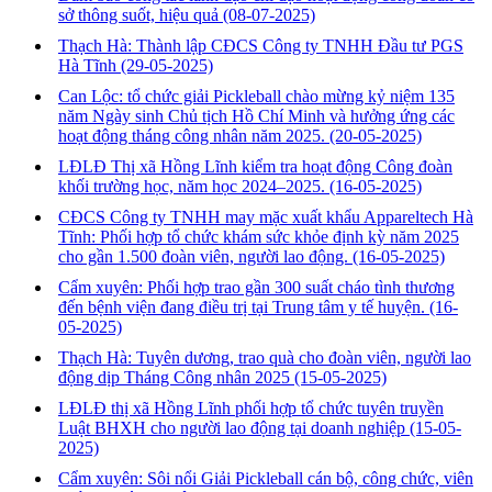
sở thông suốt, hiệu quả
(08-07-2025)
Thạch Hà: Thành lập CĐCS Công ty TNHH Đầu tư PGS
Hà Tĩnh
(29-05-2025)
Can Lộc: tổ chức giải Pickleball chào mừng kỷ niệm 135
năm Ngày sinh Chủ tịch Hồ Chí Minh và hưởng ứng các
hoạt động tháng công nhân năm 2025.
(20-05-2025)
LĐLĐ Thị xã Hồng Lĩnh kiểm tra hoạt động Công đoàn
khối trường học, năm học 2024–2025.
(16-05-2025)
CĐCS Công ty TNHH may mặc xuất khẩu Appareltech Hà
Tĩnh: Phối hợp tổ chức khám sức khỏe định kỳ năm 2025
cho gần 1.500 đoàn viên, người lao động.
(16-05-2025)
Cẩm xuyên: Phối hợp trao gần 300 suất cháo tình thương
đến bệnh viện đang điều trị tại Trung tâm y tế huyện.
(16-
05-2025)
Thạch Hà: Tuyên dương, trao quà cho đoàn viên, người lao
động dịp Tháng Công nhân 2025
(15-05-2025)
LĐLĐ thị xã Hồng Lĩnh phối hợp tổ chức tuyên truyền
Luật BHXH cho người lao động tại doanh nghiệp
(15-05-
2025)
Cẩm xuyên: Sôi nổi Giải Pickleball cán bộ, công chức, viên