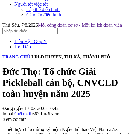
Người tốt việc tốt
Tập thể điển hình
Cá nhân điển hình
Thứ Sáu, 7/8/2026
Mỗi công đoàn cơ sở - Một lợi ích đoàn viên
Liên Hệ - Góp Ý
Hỏi Đáp
TRANG CHỦ
LĐLĐ HUYỆN, THỊ XÃ, THÀNH PHỐ
Đức Thọ: Tổ chức Giải
Pickleball cán bộ, CNVCLĐ
toàn huyện năm 2025
Đăng ngày 17-03-2025 10:42
In bài
Gửi mail
663
Lượt xem
Xem cỡ chữ
Thiết thực chào mừng kỷ niệm Ngày thể thao Việt Nam 27/3,