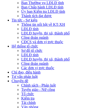
Ban Thường vụ LĐLĐ tỉnh
Ban Chấp hành LĐLĐ tỉnh
Ủy ban Kiểm tra LĐLĐ tỉnh
Thành tích đạt được
Tin tức - Sự kiện
Thông tin nổi bật về KT-XH
LĐLĐ tỉnh
LĐLĐ huyện, thị xã, thành phố
Công đoàn ngành
CĐCS và đơn vị trực thuộc
Hệ thống tổ chức
Sơ đồ tổ chức
LĐLĐ tỉnh
LĐLĐ huyện, thị xã, thành phố
Công đoàn ngành
Các đơn vị trực thuộc
Chỉ đạo, điều hành
Tư vấn pháp luật
Chuyên đề
Chính sách - Pháp luật
Tuyên giáo - Nữ công
Tổ chức
Kiểm tra
Tài chính
Văn phòng