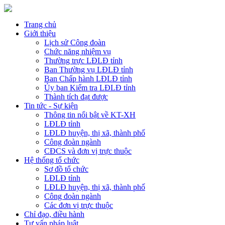
Trang chủ
Giới thiệu
Lịch sử Công đoàn
Chức năng nhiệm vụ
Thường trực LĐLĐ tỉnh
Ban Thường vụ LĐLĐ tỉnh
Ban Chấp hành LĐLĐ tỉnh
Ủy ban Kiểm tra LĐLĐ tỉnh
Thành tích đạt được
Tin tức - Sự kiện
Thông tin nổi bật về KT-XH
LĐLĐ tỉnh
LĐLĐ huyện, thị xã, thành phố
Công đoàn ngành
CĐCS và đơn vị trực thuộc
Hệ thống tổ chức
Sơ đồ tổ chức
LĐLĐ tỉnh
LĐLĐ huyện, thị xã, thành phố
Công đoàn ngành
Các đơn vị trực thuộc
Chỉ đạo, điều hành
Tư vấn pháp luật