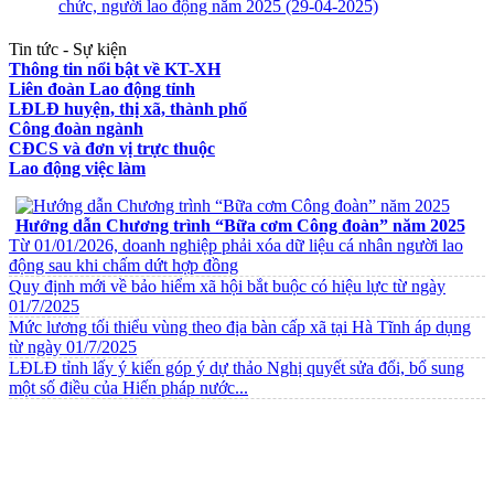
chức, người lao động năm 2025
(29-04-2025)
Tin tức - Sự kiện
Thông tin nổi bật về KT-XH
Liên đoàn Lao động tỉnh
LĐLĐ huyện, thị xã, thành phố
Công đoàn ngành
CĐCS và đơn vị trực thuộc
Lao động việc làm
VĂN BẢN VỀ CHẾ ĐỘ CHÍNH SÁCH
Hướng dẫn Chương trình “Bữa cơm Công đoàn” năm 2025
Từ 01/01/2026, doanh nghiệp phải xóa dữ liệu cá nhân người lao
động sau khi chấm dứt hợp đồng
Quy định mới về bảo hiểm xã hội bắt buộc có hiệu lực từ ngày
01/7/2025
Mức lương tối thiểu vùng theo địa bàn cấp xã tại Hà Tĩnh áp dụng
từ ngày 01/7/2025
LĐLĐ tỉnh lấy ý kiến góp ý dự thảo Nghị quyết sửa đổi, bổ sung
một số điều của Hiến pháp nước...