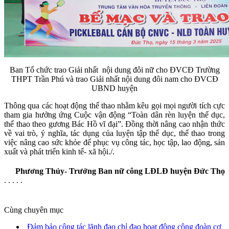
Ban Tổ chức trao Giải nhất nội dung đôi nữ cho ĐVCĐ Trường
THPT Trần Phú và trao Giải nhất nội dung đôi nam cho ĐVCĐ
UBND huyện
Thông qua các hoạt động thể thao nhằm kêu gọi mọi người tích cực
tham gia hưởng ứng Cuộc vận động “Toàn dân rèn luyện thể dục,
thể thao theo gương Bác Hồ vĩ đại”. Đồng thời nâng cao nhận thức
về vai trò, ý nghĩa, tác dụng của luyện tập thể dục, thể thao trong
việc nâng cao sức khỏe để phục vụ công tác, học tập, lao động, sản
xuất và phát triển kinh tế- xã hội./.
Phương Thủy- Trưởng Ban nữ công LĐLĐ huyện Đức Thọ
. . . . .
Cùng chuyên mục
Đảm bảo công tác lãnh đạo chỉ đạo hoạt động công đoàn cơ