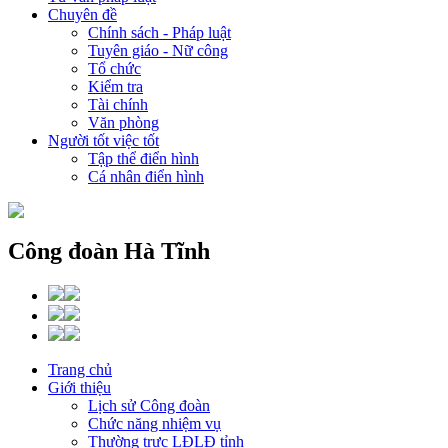
Chuyên đề
Chính sách - Pháp luật
Tuyên giáo - Nữ công
Tổ chức
Kiểm tra
Tài chính
Văn phòng
Người tốt việc tốt
Tập thể điển hình
Cá nhân điển hình
Công đoàn Hà Tĩnh
Trang chủ
Giới thiệu
Lịch sử Công đoàn
Chức năng nhiệm vụ
Thường trực LĐLĐ tỉnh