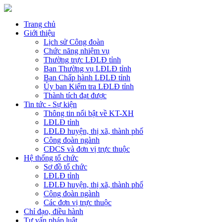
Trang chủ
Giới thiệu
Lịch sử Công đoàn
Chức năng nhiệm vụ
Thường trực LĐLĐ tỉnh
Ban Thường vụ LĐLĐ tỉnh
Ban Chấp hành LĐLĐ tỉnh
Ủy ban Kiểm tra LĐLĐ tỉnh
Thành tích đạt được
Tin tức - Sự kiện
Thông tin nổi bật về KT-XH
LĐLĐ tỉnh
LĐLĐ huyện, thị xã, thành phố
Công đoàn ngành
CĐCS và đơn vị trực thuộc
Hệ thống tổ chức
Sơ đồ tổ chức
LĐLĐ tỉnh
LĐLĐ huyện, thị xã, thành phố
Công đoàn ngành
Các đơn vị trực thuộc
Chỉ đạo, điều hành
Tư vấn pháp luật