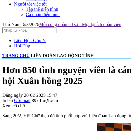
Người tốt việc tốt
Tập thể điển hình
Cá nhân điển hình
Thứ Năm, 6/8/2026
Mỗi công đoàn cơ sở - Một lợi ích đoàn viên
Liên Hệ - Góp Ý
Hỏi Đáp
TRANG CHỦ
LIÊN ĐOÀN LAO ĐỘNG TỈNH
Hơn 850 tình nguyện viên là cá
hội Xuân hồng 2025
Đăng ngày 20-02-2025 15:47
In bài
Gửi mail
897
Lượt xem
Xem cỡ chữ
Sáng 20/2, Hội Chữ thập đỏ tỉnh phối hợp với Liên đoàn Lao động t