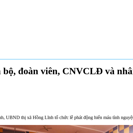
n bộ, đoàn viên, CNVCLĐ và nhâ
ỉnh, UBND thị xã Hồng Lĩnh tổ chức lễ phát động hiến máu tình nguy