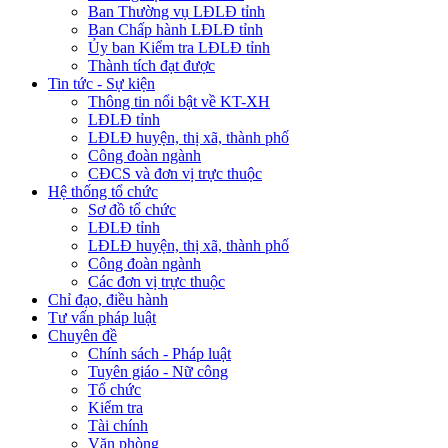
Ban Thường vụ LĐLĐ tỉnh
Ban Chấp hành LĐLĐ tỉnh
Ủy ban Kiểm tra LĐLĐ tỉnh
Thành tích đạt được
Tin tức - Sự kiện
Thông tin nổi bật về KT-XH
LĐLĐ tỉnh
LĐLĐ huyện, thị xã, thành phố
Công đoàn ngành
CĐCS và đơn vị trực thuộc
Hệ thống tổ chức
Sơ đồ tổ chức
LĐLĐ tỉnh
LĐLĐ huyện, thị xã, thành phố
Công đoàn ngành
Các đơn vị trực thuộc
Chỉ đạo, điều hành
Tư vấn pháp luật
Chuyên đề
Chính sách - Pháp luật
Tuyên giáo - Nữ công
Tổ chức
Kiểm tra
Tài chính
Văn phòng