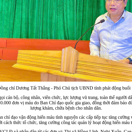
ồng chí Dương Tất Thắng - Phó Chủ tịch UBND tỉnh phát động buổi 
cán bộ, công nhân, viên chức, lực lượng vũ trang, toàn thể người dâ
10.000 đơn vị máu do Ban Chỉ đạo quốc gia giao, đồng thời đảm bảo đủ
lượng khám, chữa bệnh cho nhân dân.
hỉ đạo vận động hiến máu tình nguyện các cấp tiếp tục tăng cường vai
mới cách thức tổ chức, tăng cường công tác quản lý hoạt động hiến máu
CNVCLĐ và nhân dân từ các đơn vị: Thị xã Hồng Lĩnh, Nghi Xuân, Can 