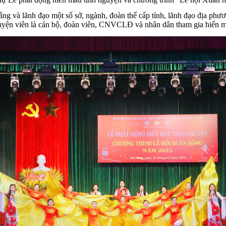
 và lãnh đạo một số sở, ngành, đoàn thể cấp tỉnh, lãnh đạo địa phươ
yện viên là cán bộ, đoàn viên, CNVCLĐ và nhân dân tham gia hiến 