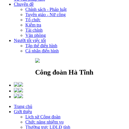
Chuyên đề
Chính sách - Pháp luật
Tuyên giáo - Nữ công
Tổ chức
Kiểm tra
Tài chính
Văn phòng
Người tốt việc tốt
Tập thể điển hình
Cá nhân điển hình
Công đoàn Hà Tĩnh
Trang chủ
Giới thiệu
Lịch sử Công đoàn
Chức năng nhiệm vụ
Thường trực LĐLĐ tỉnh