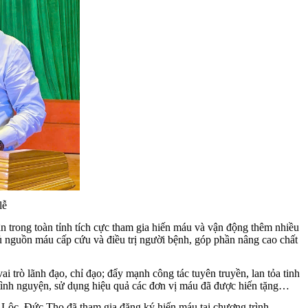
lễ
n trong toàn tỉnh tích cực tham gia hiến máu và vận động thêm nhiều
 nguồn máu cấp cứu và điều trị người bệnh, góp phần nâng cao chất
 trò lãnh đạo, chỉ đạo; đẩy mạnh công tác tuyên truyền, lan tỏa tinh
 tình nguyện, sử dụng hiệu quả các đơn vị máu đã được hiến tặng…
Lộc, Đức Thọ đã tham gia đăng ký hiến máu tại chương trình.