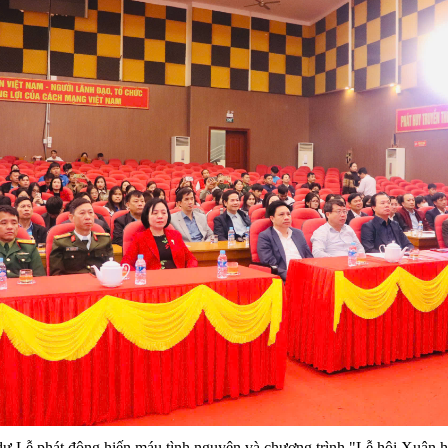
dự Lễ phát động hiến máu tình nguyện và chương trình "Lễ hội Xuân