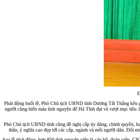
Đ
Phát động buổi lễ, Phó Chủ tịch UBND tỉnh Dương Tất Thắng kêu gọi 
người cùng hiến máu tình nguyện để Hà Tĩnh đạt và vượt mục tiêu 
Phó Chủ tịch UBND tỉnh cũng đề nghị cấp ủy đảng, chính quyền, ban c
thần, ý nghĩa cao đẹp tới các cấp, ngành và mỗi người dân. Đổi 
Sau lễ phát động, hơn 850 tình nguyện viên là cán bộ, đoàn viên, 