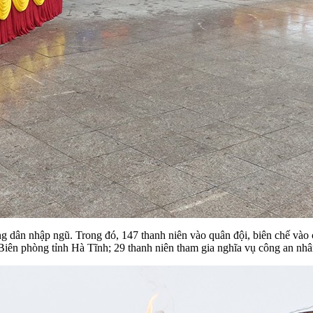
 dân nhập ngũ. Trong đó, 147 thanh niên vào quân đội, biên chế vào 
ên phòng tỉnh Hà Tĩnh; 29 thanh niên tham gia nghĩa vụ công an nhâ