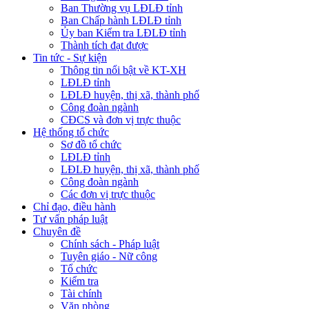
Ban Thường vụ LĐLĐ tỉnh
Ban Chấp hành LĐLĐ tỉnh
Ủy ban Kiểm tra LĐLĐ tỉnh
Thành tích đạt được
Tin tức - Sự kiện
Thông tin nổi bật về KT-XH
LĐLĐ tỉnh
LĐLĐ huyện, thị xã, thành phố
Công đoàn ngành
CĐCS và đơn vị trực thuộc
Hệ thống tổ chức
Sơ đồ tổ chức
LĐLĐ tỉnh
LĐLĐ huyện, thị xã, thành phố
Công đoàn ngành
Các đơn vị trực thuộc
Chỉ đạo, điều hành
Tư vấn pháp luật
Chuyên đề
Chính sách - Pháp luật
Tuyên giáo - Nữ công
Tổ chức
Kiểm tra
Tài chính
Văn phòng