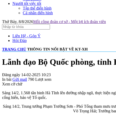
Người tốt việc tốt
Tập thể điển hình
Cá nhân điển hình
Thứ Bảy, 8/8/2026
Mỗi công đoàn cơ sở - Một lợi ích đoàn viên
Liên Hệ - Góp Ý
Hỏi Đáp
TRANG CHỦ
THÔNG TIN NỔI BẬT VỀ KT-XH
Lãnh đạo Bộ Quốc phòng, tỉnh H
Đăng ngày 14-02-2025 10:23
In bài
Gửi mail
790
Lượt xem
Xem cỡ chữ
Sáng 14/2, 1.568 tân binh Hà Tĩnh lên đường nhập ngũ, thực hiện ngh
cống hiến, bảo vệ Tổ quốc.
Sáng 14/2, Trung tướng Phạm Trường Sơn - Phó Tổng tham mưu tr
Võ Trọng Hải; Trưởng ba