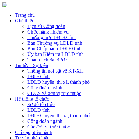
Trang chủ
Giới thiệu
Lịch sử Công đoàn
Chức năng nhiệm vụ
Thường trực LĐLĐ tỉnh
Ban Thường vụ LĐLĐ tỉnh
Ban Chấp hành LĐLĐ tỉnh
Ủy ban Kiểm tra LĐLĐ tỉnh
Thành tích đạt được
Tin tức - Sự kiện
Thông tin nổi bật về KT-XH
LĐLĐ tỉnh
LĐLĐ huyện, thị xã, thành phố
Công đoàn ngành
CĐCS và đơn vị trực thuộc
Hệ thống tổ chức
Sơ đồ tổ chức
LĐLĐ tỉnh
LĐLĐ huyện, thị xã, thành phố
Công đoàn ngành
Các đơn vị trực thuộc
Chỉ đạo, điều hành
Tư vấn pháp luật