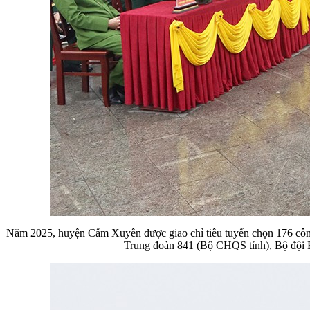
Năm 2025, huyện Cẩm Xuyên được giao chỉ tiêu tuyển chọn 176 công
Trung đoàn 841 (Bộ CHQS tỉnh), Bộ đội Bi