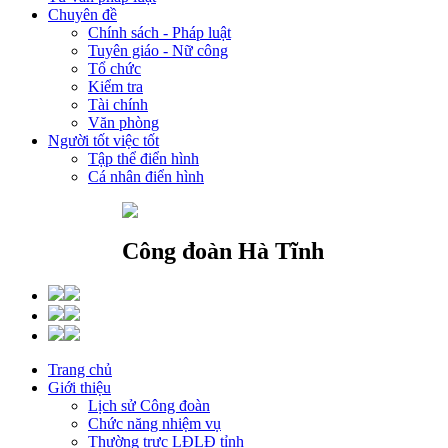
Chuyên đề
Chính sách - Pháp luật
Tuyên giáo - Nữ công
Tổ chức
Kiểm tra
Tài chính
Văn phòng
Người tốt việc tốt
Tập thể điển hình
Cá nhân điển hình
Công đoàn Hà Tĩnh
Trang chủ
Giới thiệu
Lịch sử Công đoàn
Chức năng nhiệm vụ
Thường trực LĐLĐ tỉnh