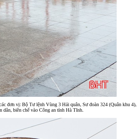
các đơn vị: Bộ Tư lệnh Vùng 3 Hải quân, Sư đoàn 324 (Quân khu 4),
n dân, biên chế vào Công an tỉnh Hà Tĩnh.