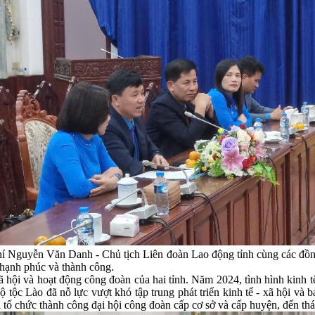
 Nguyễn Văn Danh - Chủ tịch Liên đoàn Lao động tỉnh cùng các đồng
 hạnh phúc và thành công.
xã hội và hoạt động công đoàn của hai tỉnh. Năm 2024, tình hình kinh 
ộ tộc Lào đã nỗ lực vượt khó tập trung phát triển kinh tế - xã hội v
 chức thành công đại hội công đoàn cấp cơ sở và cấp huyện, đến thán