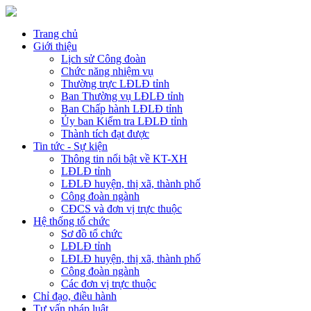
Trang chủ
Giới thiệu
Lịch sử Công đoàn
Chức năng nhiệm vụ
Thường trực LĐLĐ tỉnh
Ban Thường vụ LĐLĐ tỉnh
Ban Chấp hành LĐLĐ tỉnh
Ủy ban Kiểm tra LĐLĐ tỉnh
Thành tích đạt được
Tin tức - Sự kiện
Thông tin nổi bật về KT-XH
LĐLĐ tỉnh
LĐLĐ huyện, thị xã, thành phố
Công đoàn ngành
CĐCS và đơn vị trực thuộc
Hệ thống tổ chức
Sơ đồ tổ chức
LĐLĐ tỉnh
LĐLĐ huyện, thị xã, thành phố
Công đoàn ngành
Các đơn vị trực thuộc
Chỉ đạo, điều hành
Tư vấn pháp luật