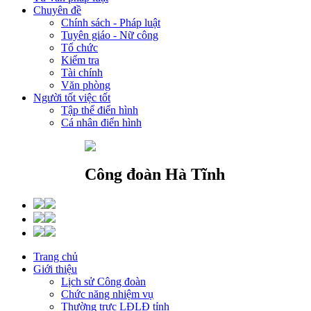
Chuyên đề
Chính sách - Pháp luật
Tuyên giáo - Nữ công
Tổ chức
Kiểm tra
Tài chính
Văn phòng
Người tốt việc tốt
Tập thể điển hình
Cá nhân điển hình
Công đoàn Hà Tĩnh
Trang chủ
Giới thiệu
Lịch sử Công đoàn
Chức năng nhiệm vụ
Thường trực LĐLĐ tỉnh