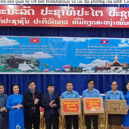
 triển mối quan hệ với tỉnh Bôlikhămxay và các địa phương của nước Là