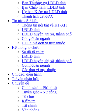
Ban Thường vụ LĐLĐ tỉnh
Ban Chấp hành LĐLĐ tỉnh
Ủy ban Kiểm tra LĐLĐ tỉnh
Thành tích đạt được
Tin tức - Sự kiện
Thông tin nổi bật về KT-XH
LĐLĐ tỉnh
LĐLĐ huyện, thị xã, thành phố
Công đoàn ngành
CĐCS và đơn vị trực thuộc
Hệ thống tổ chức
Sơ đồ tổ chức
LĐLĐ tỉnh
LĐLĐ huyện, thị xã, thành phố
Công đoàn ngành
Các đơn vị trực thuộc
Chỉ đạo, điều hành
Tư vấn pháp luật
Chuyên đề
Chính sách - Pháp luật
Tuyên giáo - Nữ công
Tổ chức
Kiểm tra
Tài chính
Văn phòng