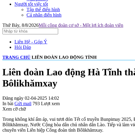
Người tốt việc tốt
Tập thể điển hình
Cá nhân điển hình
Thứ Bảy, 8/8/2026
Mỗi công đoàn cơ sở - Một lợi ích đoàn viên
Liên Hệ - Góp Ý
Hỏi Đáp
TRANG CHỦ
LIÊN ĐOÀN LAO ĐỘNG TỈNH
Liên đoàn Lao động Hà Tĩnh th
Bôlikhămxay
Đăng ngày 02-04-2025 14:02
In bài
Gửi mail
793
Lượt xem
Xem cỡ chữ
Trong không khí ấm áp, vui tươi đón Tết cổ truyền Bunpimay 2025, 
Bôlikhămxay, Nước Cộng hòa dân chủ nhân dân Lào. Tiếp và làm việc
chuyên viên Liên hiệp Công đoàn tỉnh Bôlikhămxay.