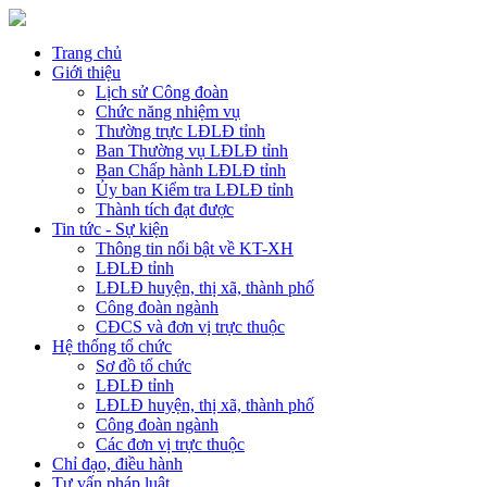
Trang chủ
Giới thiệu
Lịch sử Công đoàn
Chức năng nhiệm vụ
Thường trực LĐLĐ tỉnh
Ban Thường vụ LĐLĐ tỉnh
Ban Chấp hành LĐLĐ tỉnh
Ủy ban Kiểm tra LĐLĐ tỉnh
Thành tích đạt được
Tin tức - Sự kiện
Thông tin nổi bật về KT-XH
LĐLĐ tỉnh
LĐLĐ huyện, thị xã, thành phố
Công đoàn ngành
CĐCS và đơn vị trực thuộc
Hệ thống tổ chức
Sơ đồ tổ chức
LĐLĐ tỉnh
LĐLĐ huyện, thị xã, thành phố
Công đoàn ngành
Các đơn vị trực thuộc
Chỉ đạo, điều hành
Tư vấn pháp luật