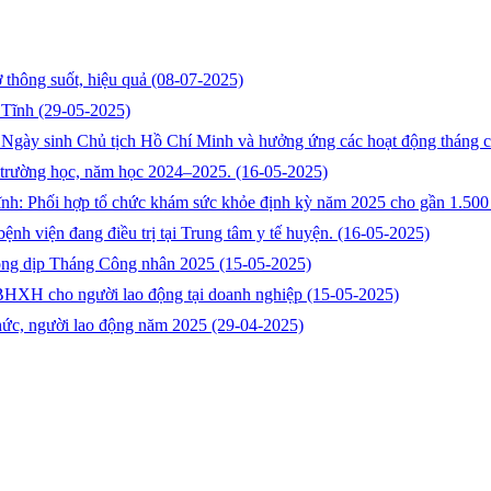
 thông suốt, hiệu quả
(08-07-2025)
 Tĩnh
(29-05-2025)
m Ngày sinh Chủ tịch Hồ Chí Minh và hưởng ứng các hoạt động tháng
 trường học, năm học 2024–2025.
(16-05-2025)
 Phối hợp tổ chức khám sức khỏe định kỳ năm 2025 cho gần 1.500 
ệnh viện đang điều trị tại Trung tâm y tế huyện.
(16-05-2025)
động dịp Tháng Công nhân 2025
(15-05-2025)
 BHXH cho người lao động tại doanh nghiệp
(15-05-2025)
chức, người lao động năm 2025
(29-04-2025)