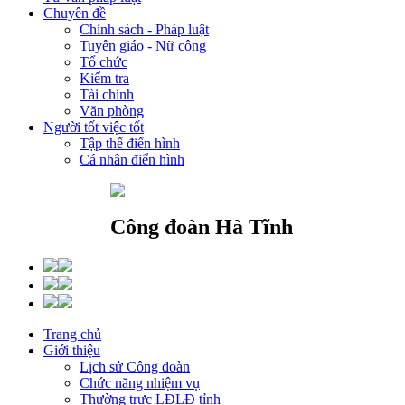
Chuyên đề
Chính sách - Pháp luật
Tuyên giáo - Nữ công
Tổ chức
Kiểm tra
Tài chính
Văn phòng
Người tốt việc tốt
Tập thể điển hình
Cá nhân điển hình
Công đoàn Hà Tĩnh
Trang chủ
Giới thiệu
Lịch sử Công đoàn
Chức năng nhiệm vụ
Thường trực LĐLĐ tỉnh