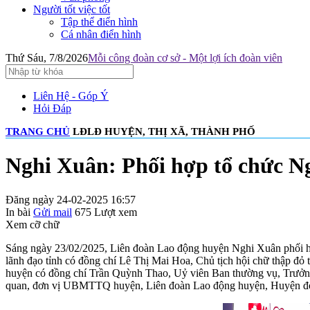
Người tốt việc tốt
Tập thể điển hình
Cá nhân điển hình
Thứ Sáu, 7/8/2026
Mỗi công đoàn cơ sở - Một lợi ích đoàn viên
Liên Hệ - Góp Ý
Hỏi Đáp
TRANG CHỦ
LĐLĐ HUYỆN, THỊ XÃ, THÀNH PHỐ
Nghi Xuân: Phối hợp tổ chức N
Đăng ngày 24-02-2025 16:57
In bài
Gửi mail
675
Lượt xem
Xem cỡ chữ
Sáng ngày 23/02/2025, Liên đoàn Lao động huyện Nghi Xuân phối h
lãnh đạo tỉnh có đồng chí Lê Thị Mai Hoa, Chủ tịch hội chữ thập 
huyện có đồng chí Trần Quỳnh Thao, Uỷ viên Ban thường vụ, Trưởn
quan, đơn vị UBMTTQ huyện, Liên đoàn Lao động huyện, Huyện đoà