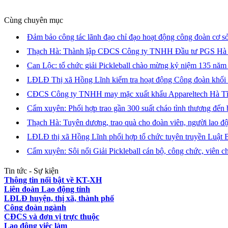
Cùng chuyên mục
Đảm bảo công tác lãnh đạo chỉ đạo hoạt động công đoàn cơ sở
Thạch Hà: Thành lập CĐCS Công ty TNHH Đầu tư PGS Hà
Can Lộc: tổ chức giải Pickleball chào mừng kỷ niệm 135 nă
LĐLĐ Thị xã Hồng Lĩnh kiểm tra hoạt động Công đoàn khối
CĐCS Công ty TNHH may mặc xuất khẩu Appareltech Hà Tĩnh:
Cẩm xuyên: Phối hợp trao gần 300 suất cháo tình thương đến b
Thạch Hà: Tuyên dương, trao quà cho đoàn viên, người lao 
LĐLĐ thị xã Hồng Lĩnh phối hợp tổ chức tuyên truyền Luật
Cẩm xuyên: Sôi nổi Giải Pickleball cán bộ, công chức, viên 
Tin tức - Sự kiện
Thông tin nổi bật về KT-XH
Liên đoàn Lao động tỉnh
LĐLĐ huyện, thị xã, thành phố
Công đoàn ngành
CĐCS và đơn vị trực thuộc
Lao động việc làm