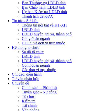
Ban Thường vụ LĐLĐ tỉnh
Ban Chấp hành LĐLĐ tỉnh
Ủy ban Kiểm tra LĐLĐ tỉnh
Thành tích đạt được
Tin tức - Sự kiện
Thông tin nổi bật về KT-XH
LĐLĐ tỉnh
LĐLĐ huyện, thị xã, thành phố
Công đoàn ngành
CĐCS và đơn vị trực thuộc
Hệ thống tổ chức
Sơ đồ tổ chức
LĐLĐ tỉnh
LĐLĐ huyện, thị xã, thành phố
Công đoàn ngành
Các đơn vị trực thuộc
Chỉ đạo, điều hành
Tư vấn pháp luật
Chuyên đề
Chính sách - Pháp luật
Tuyên giáo - Nữ công
Tổ chức
Kiểm tra
Tài chính
Văn phòng