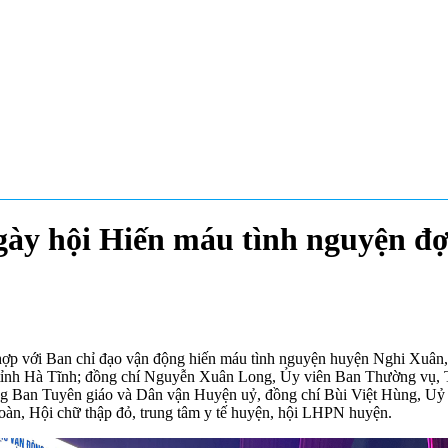
gày hội Hiến máu tình nguyện đ
ợp với Ban chỉ đạo vận động hiến máu tình nguyện huyện Nghi Xuân
đỏ tỉnh Hà Tĩnh; đồng chí Nguyễn Xuân Long, Ủy viên Ban Thường vụ,
g Ban Tuyên giáo và Dân vận Huyện uỷ, đồng chí Bùi Việt Hùng, Uỷ
n, Hội chữ thập đỏ, trung tâm y tế huyện, hội LHPN huyện.