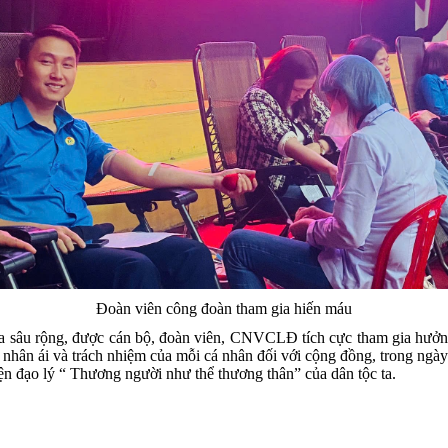
Đoàn viên công đoàn tham gia hiến máu
tỏa sâu rộng, được cán bộ, đoàn viên, CNVCLĐ tích cực tham gia hưởng
ng nhân ái và trách nhiệm của mỗi cá nhân đối với cộng đồng, trong ng
ện đạo lý “ Thương người như thể thương thân” của dân tộc ta.