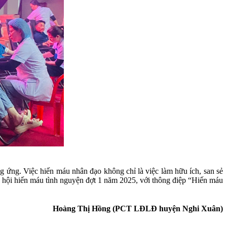
 ứng. Việc hiến máu nhân đạo không chỉ là việc làm hữu ích, san sẻ
ày hội hiến máu tình nguyện đợt 1 năm 2025, với thông điệp “Hiến máu
Hoàng Thị Hồng (PCT LĐLĐ huyện Nghi Xuân)