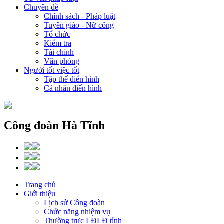
Chuyên đề
Chính sách - Pháp luật
Tuyên giáo - Nữ công
Tổ chức
Kiểm tra
Tài chính
Văn phòng
Người tốt việc tốt
Tập thể điển hình
Cá nhân điển hình
Công đoàn Hà Tĩnh
Trang chủ
Giới thiệu
Lịch sử Công đoàn
Chức năng nhiệm vụ
Thường trực LĐLĐ tỉnh