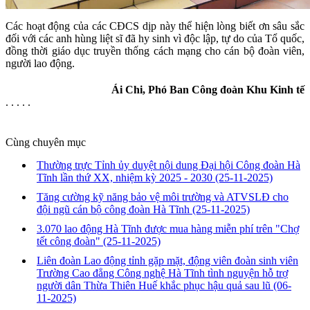
Các hoạt động của các CĐCS dịp này thể hiện lòng biết ơn sâu sắc
đối với các anh hùng liệt sĩ đã hy sinh vì độc lập, tự do của Tổ quốc,
đồng thời giáo dục truyền thống cách mạng cho cán bộ đoàn viên,
người lao động.
Ái Chi, Phó Ban Công đoàn Khu Kinh tế
. . . . .
Cùng chuyên mục
Thường trực Tỉnh ủy duyệt nội dung Đại hội Công đoàn Hà
Tĩnh lần thứ XX, nhiệm kỳ 2025 - 2030
(25-11-2025)
Tăng cường kỹ năng bảo vệ môi trường và ATVSLĐ cho
đội ngũ cán bộ công đoàn Hà Tĩnh
(25-11-2025)
3.070 lao động Hà Tĩnh được mua hàng miễn phí trên "Chợ
tết công đoàn"
(25-11-2025)
Liên đoàn Lao động tỉnh gặp mặt, động viên đoàn sinh viên
Trường Cao đẳng Công nghệ Hà Tĩnh tình nguyện hỗ trợ
người dân Thừa Thiên Huế khắc phục hậu quả sau lũ
(06-
11-2025)