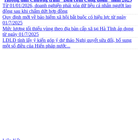
Từ 01/01/2026, doanh nghiệp phải xóa dữ liệu cá nhân người lao
động sau khi chấm dứt hợp đồng
Quy định mới về bảo hiểm xã hội bắt buộc có hiệu lực từ ngày
01/7/2025
Mức lương tối thiểu vùng theo địa bàn cấp xã tại Hà Tĩnh áp dụng
từ ngày 01/7/2025
LĐLĐ tỉnh lấy ý kiến góp ý dự thảo Nghị quyết sửa đổi, bổ sung
một số điều của Hiến pháp nước...