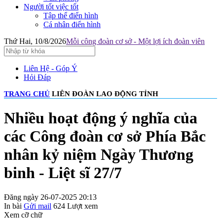
Người tốt việc tốt
Tập thể điển hình
Cá nhân điển hình
Thứ Hai, 10/8/2026
Mỗi công đoàn cơ sở - Một lợi ích đoàn viên
Liên Hệ - Góp Ý
Hỏi Đáp
TRANG CHỦ
LIÊN ĐOÀN LAO ĐỘNG TỈNH
Nhiều hoạt động ý nghĩa của
các Công đoàn cơ sở Phía Bắc
nhân kỷ niệm Ngày Thương
binh - Liệt sĩ 27/7
Đăng ngày 26-07-2025 20:13
In bài
Gửi mail
624
Lượt xem
Xem cỡ chữ