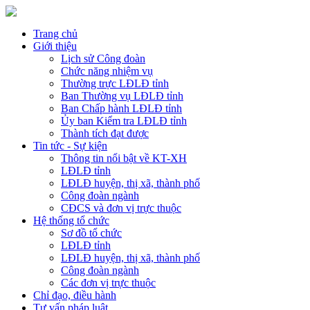
Trang chủ
Giới thiệu
Lịch sử Công đoàn
Chức năng nhiệm vụ
Thường trực LĐLĐ tỉnh
Ban Thường vụ LĐLĐ tỉnh
Ban Chấp hành LĐLĐ tỉnh
Ủy ban Kiểm tra LĐLĐ tỉnh
Thành tích đạt được
Tin tức - Sự kiện
Thông tin nổi bật về KT-XH
LĐLĐ tỉnh
LĐLĐ huyện, thị xã, thành phố
Công đoàn ngành
CĐCS và đơn vị trực thuộc
Hệ thống tổ chức
Sơ đồ tổ chức
LĐLĐ tỉnh
LĐLĐ huyện, thị xã, thành phố
Công đoàn ngành
Các đơn vị trực thuộc
Chỉ đạo, điều hành
Tư vấn pháp luật