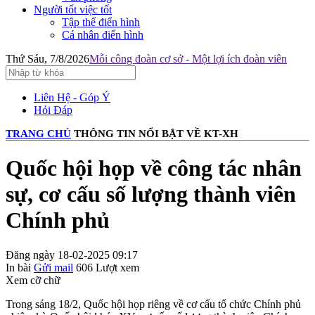
Người tốt việc tốt
Tập thể điển hình
Cá nhân điển hình
Thứ Sáu, 7/8/2026
Mỗi công đoàn cơ sở - Một lợi ích đoàn viên
Liên Hệ - Góp Ý
Hỏi Đáp
TRANG CHỦ
THÔNG TIN NỔI BẬT VỀ KT-XH
Quốc hội họp về công tác nhân
sự, cơ cấu số lượng thành viên
Chính phủ
Đăng ngày 18-02-2025 09:17
In bài
Gửi mail
606
Lượt xem
Xem cỡ chữ
Trong sáng 18/2, Quốc hội họp riêng về cơ cấu tổ chức Chính phủ