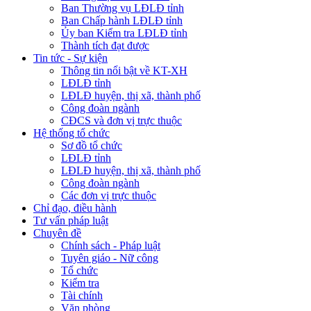
Ban Thường vụ LĐLĐ tỉnh
Ban Chấp hành LĐLĐ tỉnh
Ủy ban Kiểm tra LĐLĐ tỉnh
Thành tích đạt được
Tin tức - Sự kiện
Thông tin nổi bật về KT-XH
LĐLĐ tỉnh
LĐLĐ huyện, thị xã, thành phố
Công đoàn ngành
CĐCS và đơn vị trực thuộc
Hệ thống tổ chức
Sơ đồ tổ chức
LĐLĐ tỉnh
LĐLĐ huyện, thị xã, thành phố
Công đoàn ngành
Các đơn vị trực thuộc
Chỉ đạo, điều hành
Tư vấn pháp luật
Chuyên đề
Chính sách - Pháp luật
Tuyên giáo - Nữ công
Tổ chức
Kiểm tra
Tài chính
Văn phòng