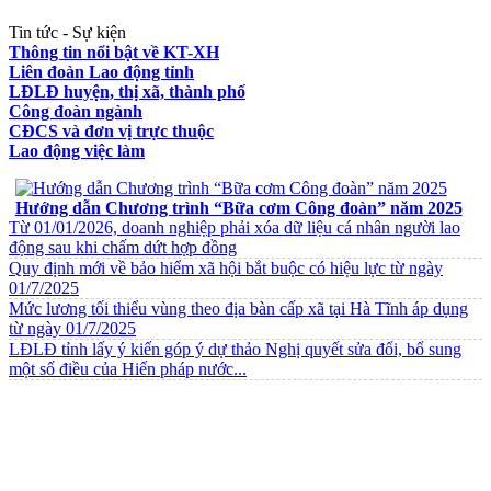
Tin tức - Sự kiện
Thông tin nổi bật về KT-XH
Liên đoàn Lao động tỉnh
LĐLĐ huyện, thị xã, thành phố
Công đoàn ngành
CĐCS và đơn vị trực thuộc
Lao động việc làm
VĂN BẢN VỀ CHẾ ĐỘ CHÍNH SÁCH
Hướng dẫn Chương trình “Bữa cơm Công đoàn” năm 2025
Từ 01/01/2026, doanh nghiệp phải xóa dữ liệu cá nhân người lao
động sau khi chấm dứt hợp đồng
Quy định mới về bảo hiểm xã hội bắt buộc có hiệu lực từ ngày
01/7/2025
Mức lương tối thiểu vùng theo địa bàn cấp xã tại Hà Tĩnh áp dụng
từ ngày 01/7/2025
LĐLĐ tỉnh lấy ý kiến góp ý dự thảo Nghị quyết sửa đổi, bổ sung
một số điều của Hiến pháp nước...