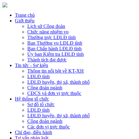
Trang chủ
Giới thiệu
Lịch sử Công đoàn
Chức năng nhiệm vụ
Thường trực LĐLĐ tỉnh
Ban Thường vụ LĐLĐ tỉnh
Ban Chấp hành LĐLĐ tỉnh
Ủy ban Kiểm tra LĐLĐ tỉnh
Thành tích đạt được
Tin tức - Sự kiện
Thông tin nổi bật về KT-XH
LĐLĐ tỉnh
LĐLĐ huyện, thị xã, thành phố
Công đoàn ngành
CĐCS và đơn vị trực thuộc
Hệ thống tổ chức
Sơ đồ tổ chức
LĐLĐ tỉnh
LĐLĐ huyện, thị xã, thành phố
Công đoàn ngành
Các đơn vị trực thuộc
Chỉ đạo, điều hành
Tư vấn pháp luật