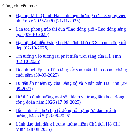
Cùng chuyên mục
Đại hội MTTQ tỉnh Hà Tĩnh hiệp thương cử 118 vị ủy viên
nhiệm kỳ 2025-2030
(21-11-2025)
Lan tỏa phong trào thi đua “Lao động giỏi - Lao động sáng
tạo”
(09-10-2025)
Đại hội đại biểu Đảng bộ Hà Tĩnh khóa XX thành công tốt
đẹp
(02-10-2025)
Tin tưởng vào tương lai phát triển tươi sáng của Hà Tĩnh
(02-10-2025)
Doanh nghiệp Hà Tĩnh tăng tốc sản xuất, kinh doanh chặng
cuối năm
(30-09-2025)
10 dấu ấn nhiệm kỳ của Đảng bộ và Nhân dân Hà Tĩnh
(29-
09-2025)
Dự thảo định hướng một số nhiệm vụ trọng tâm hoạt động
công đoàn năm 2026
(17-09-2025)
Hà Tĩnh trích hơn 8,5 tỷ đồng hỗ trợ người dân bị ảnh
hưởng bão số 5
(28-08-2025)
Lãnh đạo tỉnh dâng hương tưởng niệm Chủ tịch Hồ Chí
Minh
(28-08-2025)