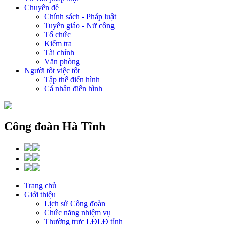
Chuyên đề
Chính sách - Pháp luật
Tuyên giáo - Nữ công
Tổ chức
Kiểm tra
Tài chính
Văn phòng
Người tốt việc tốt
Tập thể điển hình
Cá nhân điển hình
Công đoàn Hà Tĩnh
Trang chủ
Giới thiệu
Lịch sử Công đoàn
Chức năng nhiệm vụ
Thường trực LĐLĐ tỉnh