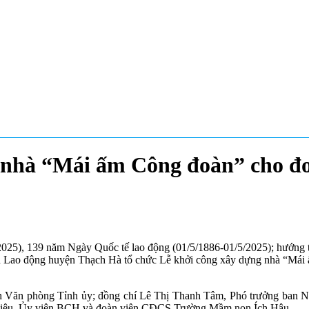
nhà “Mái ấm Công đoàn” cho đo
25), 139 năm Ngày Quốc tế lao động (01/5/1886-01/5/2025); hướng t
àn Lao động huyện Thạch Hà tổ chức Lễ khởi công xây dựng nhà “Mái
h Văn phòng Tỉnh ủy; đồng chí Lê Thị Thanh Tâm, Phó trưởng ban N
hiệu, Ủy viên BCH và đoàn viên CĐCS Trường Mầm non Ích Hậu.