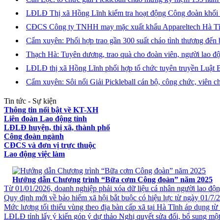
LĐLĐ Thị xã Hồng Lĩnh kiểm tra hoạt động Công đoàn khối
CĐCS Công ty TNHH may mặc xuất khẩu Appareltech Hà Tĩnh:
Cẩm xuyên: Phối hợp trao gần 300 suất cháo tình thương đến b
Thạch Hà: Tuyên dương, trao quà cho đoàn viên, người lao 
LĐLĐ thị xã Hồng Lĩnh phối hợp tổ chức tuyên truyền Luật
Cẩm xuyên: Sôi nổi Giải Pickleball cán bộ, công chức, viên 
Tin tức - Sự kiện
Thông tin nổi bật về KT-XH
Liên đoàn Lao động tỉnh
LĐLĐ huyện, thị xã, thành phố
Công đoàn ngành
CĐCS và đơn vị trực thuộc
Lao động việc làm
VĂN BẢN VỀ CHẾ ĐỘ CHÍNH SÁCH
Hướng dẫn Chương trình “Bữa cơm Công đoàn” năm 2025
Từ 01/01/2026, doanh nghiệp phải xóa dữ liệu cá nhân người lao độ
Quy định mới về bảo hiểm xã hội bắt buộc có hiệu lực từ ngày 01/7/
Mức lương tối thiểu vùng theo địa bàn cấp xã tại Hà Tĩnh áp dụng t
LĐLĐ tỉnh lấy ý kiến góp ý dự thảo Nghị quyết sửa đổi, bổ sung một