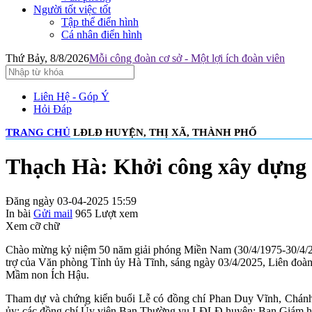
Người tốt việc tốt
Tập thể điển hình
Cá nhân điển hình
Thứ Bảy, 8/8/2026
Mỗi công đoàn cơ sở - Một lợi ích đoàn viên
Liên Hệ - Góp Ý
Hỏi Đáp
TRANG CHỦ
LĐLĐ HUYỆN, THỊ XÃ, THÀNH PHỐ
Thạch Hà: Khởi công xây dựng 
Đăng ngày 03-04-2025 15:59
In bài
Gửi mail
965
Lượt xem
Xem cỡ chữ
Chào mừng kỷ niệm 50 năm giải phóng Miền Nam (30/4/1975-30/4/20
trợ của Văn phòng Tỉnh ủy Hà Tĩnh, sáng ngày 03/4/2025, Liên đo
Mầm non Ích Hậu.
Tham dự và chứng kiển buổi Lễ có đồng chí Phan Duy Vĩnh, Chán
ủy; các đồng chí Ủy viên Ban Thường vụ LĐLĐ huyện; Ban Giám 