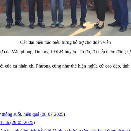
Các đại biểu trao biểu trưng hỗ trợ cho đoàn viên
trợ của Văn phòng Tỉnh ủy, LĐLĐ huyện. Từ đó, đã tiếp thêm động lực
hởi của cá nhân chị Phương cũng như thể hiện nghĩa cử cao đẹp, tình 
 thông suốt, hiệu quả
(08-07-2025)
 Tĩnh
(29-05-2025)
m Ngày sinh Chủ tịch Hồ Chí Minh và hưởng ứng các hoạt động tháng