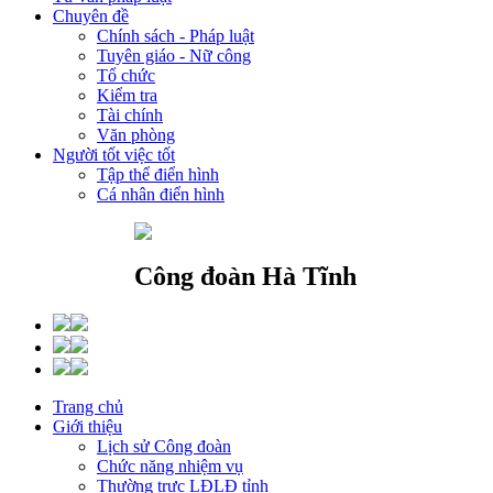
Chuyên đề
Chính sách - Pháp luật
Tuyên giáo - Nữ công
Tổ chức
Kiểm tra
Tài chính
Văn phòng
Người tốt việc tốt
Tập thể điển hình
Cá nhân điển hình
Công đoàn Hà Tĩnh
Trang chủ
Giới thiệu
Lịch sử Công đoàn
Chức năng nhiệm vụ
Thường trực LĐLĐ tỉnh