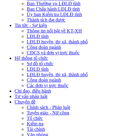
Ban Thường vụ LĐLĐ tỉnh
Ban Chấp hành LĐLĐ tỉnh
Ủy ban Kiểm tra LĐLĐ tỉnh
Thành tích đạt được
Tin tức - Sự kiện
Thông tin nổi bật về KT-XH
LĐLĐ tỉnh
LĐLĐ huyện, thị xã, thành phố
Công đoàn ngành
CĐCS và đơn vị trực thuộc
Hệ thống tổ chức
Sơ đồ tổ chức
LĐLĐ tỉnh
LĐLĐ huyện, thị xã, thành phố
Công đoàn ngành
Các đơn vị trực thuộc
Chỉ đạo, điều hành
Tư vấn pháp luật
Chuyên đề
Chính sách - Pháp luật
Tuyên giáo - Nữ công
Tổ chức
Kiểm tra
Tài chính
Văn phòng