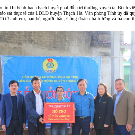
n trai bị bệnh hạch bạch huyết phải điều trị thường xuyên tại Bệnh v
hảo sát thực tế của LĐLĐ huyện Thạch Hà, Văn phòng Tỉnh ủy đã quyết
ỡ từ anh em, bạn bè, người thân, Công đoàn nhà trường và bà con th