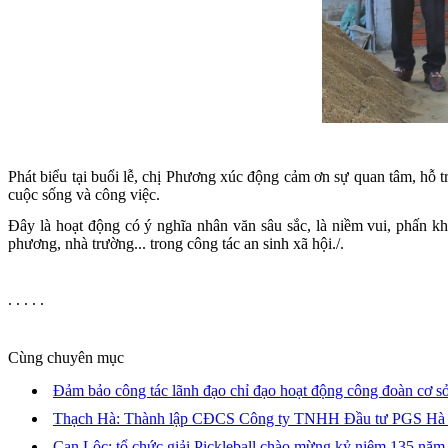
Phát biểu tại buổi lễ, chị Phương xúc động cảm ơn sự quan tâm, hỗ 
cuộc sống và công việc.
Đây là hoạt động có ý nghĩa nhân văn sâu sắc, là niềm vui, phấn k
phương, nhà trường... trong công tác an sinh xã hội./.
. . . . .
Cùng chuyên mục
Đảm bảo công tác lãnh đạo chỉ đạo hoạt động công đoàn cơ sở
Thạch Hà: Thành lập CĐCS Công ty TNHH Đầu tư PGS Hà
Can Lộc: tổ chức giải Pickleball chào mừng kỷ niệm 135 nă