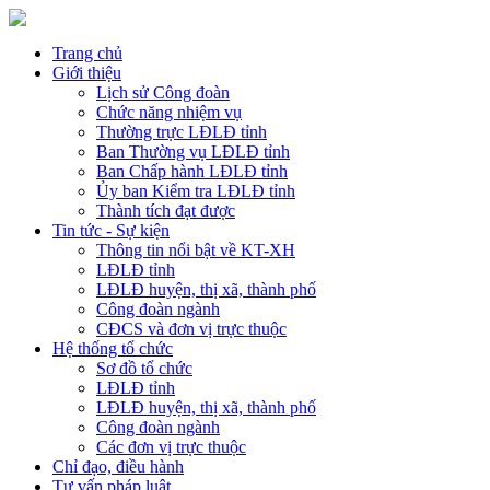
Trang chủ
Giới thiệu
Lịch sử Công đoàn
Chức năng nhiệm vụ
Thường trực LĐLĐ tỉnh
Ban Thường vụ LĐLĐ tỉnh
Ban Chấp hành LĐLĐ tỉnh
Ủy ban Kiểm tra LĐLĐ tỉnh
Thành tích đạt được
Tin tức - Sự kiện
Thông tin nổi bật về KT-XH
LĐLĐ tỉnh
LĐLĐ huyện, thị xã, thành phố
Công đoàn ngành
CĐCS và đơn vị trực thuộc
Hệ thống tổ chức
Sơ đồ tổ chức
LĐLĐ tỉnh
LĐLĐ huyện, thị xã, thành phố
Công đoàn ngành
Các đơn vị trực thuộc
Chỉ đạo, điều hành
Tư vấn pháp luật