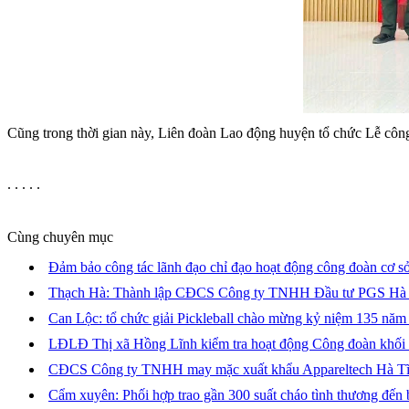
Cũng trong thời gian này, Liên đoàn Lao động huyện tổ chức Lễ cô
. . . . .
Cùng chuyên mục
Đảm bảo công tác lãnh đạo chỉ đạo hoạt động công đoàn cơ sở
Thạch Hà: Thành lập CĐCS Công ty TNHH Đầu tư PGS Hà
Can Lộc: tổ chức giải Pickleball chào mừng kỷ niệm 135 nă
LĐLĐ Thị xã Hồng Lĩnh kiểm tra hoạt động Công đoàn khối
CĐCS Công ty TNHH may mặc xuất khẩu Appareltech Hà Tĩnh:
Cẩm xuyên: Phối hợp trao gần 300 suất cháo tình thương đến b