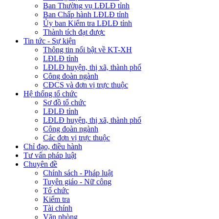
Ban Thường vụ LĐLĐ tỉnh
Ban Chấp hành LĐLĐ tỉnh
Ủy ban Kiểm tra LĐLĐ tỉnh
Thành tích đạt được
Tin tức - Sự kiện
Thông tin nổi bật về KT-XH
LĐLĐ tỉnh
LĐLĐ huyện, thị xã, thành phố
Công đoàn ngành
CĐCS và đơn vị trực thuộc
Hệ thống tổ chức
Sơ đồ tổ chức
LĐLĐ tỉnh
LĐLĐ huyện, thị xã, thành phố
Công đoàn ngành
Các đơn vị trực thuộc
Chỉ đạo, điều hành
Tư vấn pháp luật
Chuyên đề
Chính sách - Pháp luật
Tuyên giáo - Nữ công
Tổ chức
Kiểm tra
Tài chính
Văn phòng