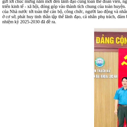
gửi lời chúc mừng năm mới đến lãnh đạo cùng toàn thể đoàn viên, ngư
triển kinh tế - xã hội, đóng góp vào thành tích chung của toàn huyện
của Nhà nước tới toàn thể cán bộ, công chức, người lao động và nhâ
ở cơ sở, phát huy tinh thần tập thể lãnh đạo, cá nhân phụ trách, đ
nhiệm kỳ 2025-2030 đã đề ra.