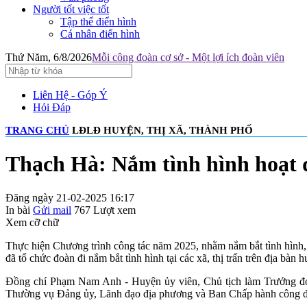
Người tốt việc tốt
Tập thể điển hình
Cá nhân điển hình
Thứ Năm, 6/8/2026
Mỗi công đoàn cơ sở - Một lợi ích đoàn viên
Liên Hệ - Góp Ý
Hỏi Đáp
TRANG CHỦ
LĐLĐ HUYỆN, THỊ XÃ, THÀNH PHỐ
Thạch Hà: Nắm tình hình hoạt đ
Đăng ngày 21-02-2025 16:17
In bài
Gửi mail
767
Lượt xem
Xem cỡ chữ
Thực hiện Chương trình công tác năm 2025, nhằm nắm bắt tình hình, 
đã tổ chức đoàn đi nắm bắt tình hình tại các xã, thị trấn trên địa bàn 
Đồng chí Phạm Nam Anh - Huyện ủy viên, Chủ tịch làm Trưởng đoà
Thường vụ Đảng ủy, Lãnh đạo địa phương và Ban Chấp hành công đ