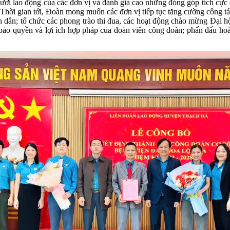
ời lao động của các đơn vị và đánh giá cao những đóng góp tích cực c
. Thời gian tới, Đoàn mong muốn các đơn vị tiếp tục tăng cường công t
n dân; tổ chức các phong trào thi đua, các hoạt động chào mừng Đại 
ảm bảo quyền và lợi ích hợp pháp của đoàn viên công đoàn; phấn đấu ho