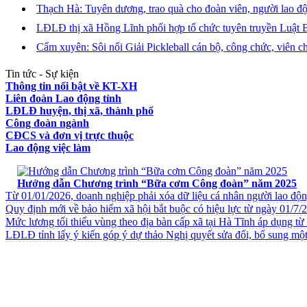
Thạch Hà: Tuyên dương, trao quà cho đoàn viên, người lao 
LĐLĐ thị xã Hồng Lĩnh phối hợp tổ chức tuyên truyền Luật
Cẩm xuyên: Sôi nổi Giải Pickleball cán bộ, công chức, viên 
Tin tức - Sự kiện
Thông tin nổi bật về KT-XH
Liên đoàn Lao động tỉnh
LĐLĐ huyện, thị xã, thành phố
Công đoàn ngành
CĐCS và đơn vị trực thuộc
Lao động việc làm
VĂN BẢN VỀ CHẾ ĐỘ CHÍNH SÁCH
Hướng dẫn Chương trình “Bữa cơm Công đoàn” năm 2025
Từ 01/01/2026, doanh nghiệp phải xóa dữ liệu cá nhân người lao độ
Quy định mới về bảo hiểm xã hội bắt buộc có hiệu lực từ ngày 01/7/
Mức lương tối thiểu vùng theo địa bàn cấp xã tại Hà Tĩnh áp dụng t
LĐLĐ tỉnh lấy ý kiến góp ý dự thảo Nghị quyết sửa đổi, bổ sung một