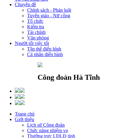
Chuyên đề
Chính sách - Pháp luật
Tuyên giáo - Nữ công
Tổ chức
Kiểm tra
Tài chính
Văn phòng
Người tốt việc tốt
Tập thể điển hình
Cá nhân điển hình
Công đoàn Hà Tĩnh
Trang chủ
Giới thiệu
Lịch sử Công đoàn
Chức năng nhiệm vụ
Thường trực LĐLĐ tỉnh