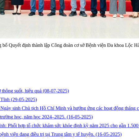
ng bố Quyết định thành lập Công đoàn cơ sở Bệnh viện Đa khoa Lộc H
 thông suốt, hiệu quả
(08-07-2025)
 Tĩnh
(29-05-2025)
m Ngày sinh Chủ tịch Hồ Chí Minh và hưởng ứng các hoạt động tháng
 trường học, năm học 2024–2025.
(16-05-2025)
 Phối hợp tổ chức khám sức khỏe định kỳ năm 2025 cho gần 1.500 
ệnh viện đang điều trị tại Trung tâm y tế huyện.
(16-05-2025)