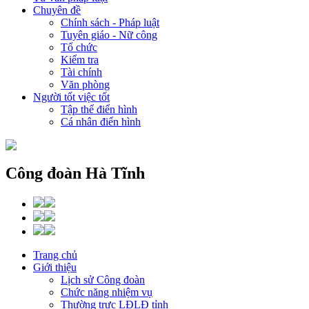
Chuyên đề
Chính sách - Pháp luật
Tuyên giáo - Nữ công
Tổ chức
Kiểm tra
Tài chính
Văn phòng
Người tốt việc tốt
Tập thể điển hình
Cá nhân điển hình
Công đoàn Hà Tĩnh
Trang chủ
Giới thiệu
Lịch sử Công đoàn
Chức năng nhiệm vụ
Thường trực LĐLĐ tỉnh