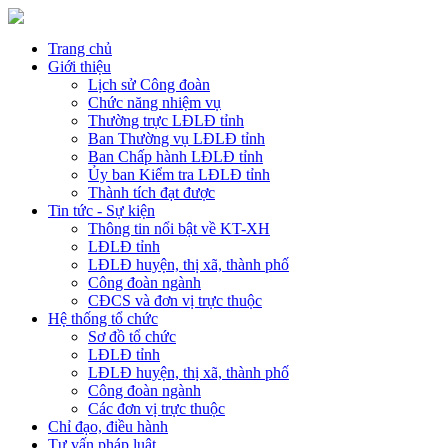
Trang chủ
Giới thiệu
Lịch sử Công đoàn
Chức năng nhiệm vụ
Thường trực LĐLĐ tỉnh
Ban Thường vụ LĐLĐ tỉnh
Ban Chấp hành LĐLĐ tỉnh
Ủy ban Kiểm tra LĐLĐ tỉnh
Thành tích đạt được
Tin tức - Sự kiện
Thông tin nổi bật về KT-XH
LĐLĐ tỉnh
LĐLĐ huyện, thị xã, thành phố
Công đoàn ngành
CĐCS và đơn vị trực thuộc
Hệ thống tổ chức
Sơ đồ tổ chức
LĐLĐ tỉnh
LĐLĐ huyện, thị xã, thành phố
Công đoàn ngành
Các đơn vị trực thuộc
Chỉ đạo, điều hành
Tư vấn pháp luật