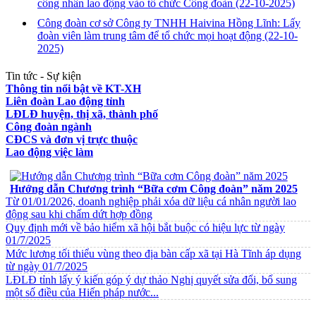
công nhân lao động vào tổ chức Công đoàn
(22-10-2025)
Công đoàn cơ sở Công ty TNHH Haivina Hồng Lĩnh: Lấy
đoàn viên làm trung tâm để tổ chức mọi hoạt động
(22-10-
2025)
Tin tức - Sự kiện
Thông tin nổi bật về KT-XH
Liên đoàn Lao động tỉnh
LĐLĐ huyện, thị xã, thành phố
Công đoàn ngành
CĐCS và đơn vị trực thuộc
Lao động việc làm
VĂN BẢN VỀ CHẾ ĐỘ CHÍNH SÁCH
Hướng dẫn Chương trình “Bữa cơm Công đoàn” năm 2025
Từ 01/01/2026, doanh nghiệp phải xóa dữ liệu cá nhân người lao
động sau khi chấm dứt hợp đồng
Quy định mới về bảo hiểm xã hội bắt buộc có hiệu lực từ ngày
01/7/2025
Mức lương tối thiểu vùng theo địa bàn cấp xã tại Hà Tĩnh áp dụng
từ ngày 01/7/2025
LĐLĐ tỉnh lấy ý kiến góp ý dự thảo Nghị quyết sửa đổi, bổ sung
một số điều của Hiến pháp nước...