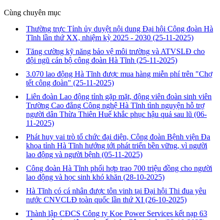
Cùng chuyên mục
Thường trực Tỉnh ủy duyệt nội dung Đại hội Công đoàn Hà
Tĩnh lần thứ XX, nhiệm kỳ 2025 - 2030
(25-11-2025)
Tăng cường kỹ năng bảo vệ môi trường và ATVSLĐ cho
đội ngũ cán bộ công đoàn Hà Tĩnh
(25-11-2025)
3.070 lao động Hà Tĩnh được mua hàng miễn phí trên "Chợ
tết công đoàn"
(25-11-2025)
Liên đoàn Lao động tỉnh gặp mặt, động viên đoàn sinh viên
Trường Cao đẳng Công nghệ Hà Tĩnh tình nguyện hỗ trợ
người dân Thừa Thiên Huế khắc phục hậu quả sau lũ
(06-
11-2025)
Phát huy vai trò tổ chức đại diện, Công đoàn Bệnh viện Đa
khoa tỉnh Hà Tĩnh hướng tới phát triển bền vững, vì người
lao động và người bệnh
(05-11-2025)
Công đoàn Hà Tĩnh phối hợp trao 700 triệu đồng cho người
lao động và học sinh khó khăn
(28-10-2025)
Hà Tĩnh có cá nhân được tôn vinh tại Đại hội Thi đua yêu
nước CNVCLĐ toàn quốc lần thứ XI
(26-10-2025)
Thành lập CĐCS Công ty Koe Power Services kết nạp 63