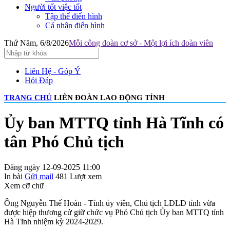
Người tốt việc tốt
Tập thể điển hình
Cá nhân điển hình
Thứ Năm, 6/8/2026
Mỗi công đoàn cơ sở - Một lợi ích đoàn viên
Liên Hệ - Góp Ý
Hỏi Đáp
TRANG CHỦ
LIÊN ĐOÀN LAO ĐỘNG TỈNH
Ủy ban MTTQ tỉnh Hà Tĩnh có
tân Phó Chủ tịch
Đăng ngày 12-09-2025 11:00
In bài
Gửi mail
481
Lượt xem
Xem cỡ chữ
Ông Nguyễn Thế Hoàn - Tỉnh ủy viên, Chủ tịch LĐLĐ tỉnh vừa
được hiệp thương cử giữ chức vụ Phó Chủ tịch Ủy ban MTTQ tỉnh
Hà Tĩnh nhiệm kỳ 2024-2029.