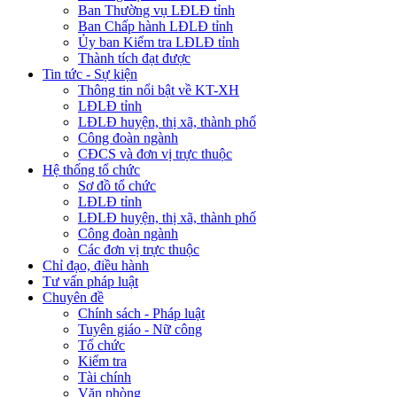
Ban Thường vụ LĐLĐ tỉnh
Ban Chấp hành LĐLĐ tỉnh
Ủy ban Kiểm tra LĐLĐ tỉnh
Thành tích đạt được
Tin tức - Sự kiện
Thông tin nổi bật về KT-XH
LĐLĐ tỉnh
LĐLĐ huyện, thị xã, thành phố
Công đoàn ngành
CĐCS và đơn vị trực thuộc
Hệ thống tổ chức
Sơ đồ tổ chức
LĐLĐ tỉnh
LĐLĐ huyện, thị xã, thành phố
Công đoàn ngành
Các đơn vị trực thuộc
Chỉ đạo, điều hành
Tư vấn pháp luật
Chuyên đề
Chính sách - Pháp luật
Tuyên giáo - Nữ công
Tổ chức
Kiểm tra
Tài chính
Văn phòng