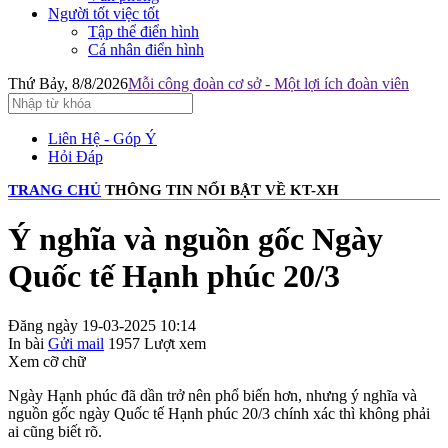
Người tốt việc tốt
Tập thể điển hình
Cá nhân điển hình
Thứ Bảy, 8/8/2026
Mỗi công đoàn cơ sở - Một lợi ích đoàn viên
Liên Hệ - Góp Ý
Hỏi Đáp
TRANG CHỦ
THÔNG TIN NỔI BẬT VỀ KT-XH
Ý nghĩa và nguồn gốc Ngày
Quốc tế Hạnh phúc 20/3
Đăng ngày 19-03-2025 10:14
In bài
Gửi mail
1957
Lượt xem
Xem cỡ chữ
Ngày Hạnh phúc đã dần trở nên phổ biến hơn, nhưng ý nghĩa và
nguồn gốc ngày Quốc tế Hạnh phúc 20/3 chính xác thì không phải
ai cũng biết rõ.