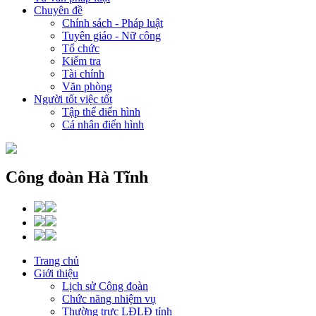
Chuyên đề
Chính sách - Pháp luật
Tuyên giáo - Nữ công
Tổ chức
Kiểm tra
Tài chính
Văn phòng
Người tốt việc tốt
Tập thể điển hình
Cá nhân điển hình
Công đoàn Hà Tĩnh
Trang chủ
Giới thiệu
Lịch sử Công đoàn
Chức năng nhiệm vụ
Thường trực LĐLĐ tỉnh