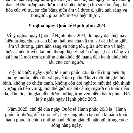
nhau. Hiện tượng này được coi là biểu tượng cho sự cân bằng, hài
hòa của vũ trụ, sự cân bằng giữa âm và dương, giữa ánh sáng và
bóng tối, giữa ước mơ và hiện thực…
Ý nghĩa ngày Quốc tế Hạnh phúc 20/3
Về ý nghĩa ngày Quốc tế Hạnh phúc 20/3, do ngày đặc biệt này
biểu tượng cho sự cân bằng, hài hòa của vũ trụ, sự cân bằng giữa
âm và dương, giữa ánh sáng và bóng tối, giữa ước mơ và hiện
thực… nên truyền tải một thông điệp ý nghĩa rằng, sự cân bằng và
hài hòa là một trong những chìa khóa để mang đến hạnh phúc bền
lâu cho con người.
Việc tổ chức ngày Quốc tế Hạnh phúc 20/3 là để cùng biểu thị
mong muốn, niềm tin và quyết tâm phấn đấu vì một thế giới hòa
bình, không có chiến tranh, không còn đói nghèo; một thế giới thịnh
vượng và bền vững; một thế giới mà tất cả mọi người dù khác màu
da, dân tộc, tôn giáo đều được hưởng trọn vẹn niềm hạnh phúc. Đó
là ý nghĩa ngày Hạnh phúc 20/3.
Năm 2025, chủ đề̀ của ngày Quốc tế Hạnh phúc 20/3 là "Hạnh
phúc từ những điều nhỏ bé", hãy cùng nhau tạo nên khoảnh khắc
hạnh phúc từ chính những hành động giản dị, gần gũi trong cuộc
sống hàng ngày.