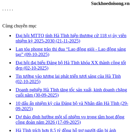
Suckhoedoisong.vn
. . . . .
Cùng chuyên mục
Đại hội MTTQ tỉnh Hà Tĩnh hiệp thương cử 118 vị ủy viên
nhiệm kỳ 2025-2030
(21-11-2025)
Lan tỏa phong trào thi đua “Lao động giỏi - Lao động sáng
tạo”
(09-10-2025)
Đại hội đại biểu Đảng bộ Hà Tĩnh khóa XX thành công tốt
đẹp
(02-10-2025)
Tin tưởng vào tương lai phát triển tươi sáng của Hà Tĩnh
(02-10-2025)
Doanh nghiệp Hà Tĩnh tăng tốc sản xuất, kinh doanh chặng
cuối năm
(30-09-2025)
10 dấu ấn nhiệm kỳ của Đảng bộ và Nhân dân Hà Tĩnh
(29-
09-2025)
Dự thảo định hướng một số nhiệm vụ trọng tâm hoạt động
công đoàn năm 2026
(17-09-2025)
Hà Tĩnh trích hơn 8,5 tỷ đồng hỗ trợ người dân bị ảnh