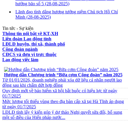
hưởng bão số 5
(28-08-2025)
Lãnh đạo tỉnh dâng hương tưởng niệm Chủ tịch Hồ Chí
Minh
(28-08-2025)
Tin tức - Sự kiện
Thông tin nổi bật về KT-XH
Liên đoàn Lao động tỉnh
LĐLĐ huyện, thị xã, thành phố
Công đoàn ngành
CĐCS và đơn vị trực thuộc
Lao động việc làm
VĂN BẢN VỀ CHẾ ĐỘ CHÍNH SÁCH
Hướng dẫn Chương trình “Bữa cơm Công đoàn” năm 2025
Từ 01/01/2026, doanh nghiệp phải xóa dữ liệu cá nhân người lao
động sau khi chấm dứt hợp đồng
Quy định mới về bảo hiểm xã hội bắt buộc có hiệu lực từ ngày
01/7/2025
Mức lương tối thiểu vùng theo địa bàn cấp xã tại Hà Tĩnh áp dụng
từ ngày 01/7/2025
LĐLĐ tỉnh lấy ý kiến góp ý dự thảo Nghị quyết sửa đổi, bổ sung
một số điều của Hiến pháp nước...