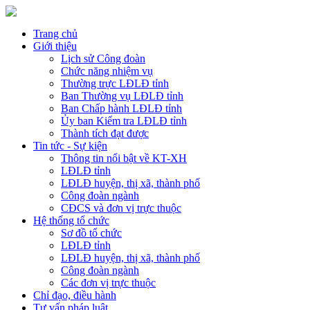
Trang chủ
Giới thiệu
Lịch sử Công đoàn
Chức năng nhiệm vụ
Thường trực LĐLĐ tỉnh
Ban Thường vụ LĐLĐ tỉnh
Ban Chấp hành LĐLĐ tỉnh
Ủy ban Kiểm tra LĐLĐ tỉnh
Thành tích đạt được
Tin tức - Sự kiện
Thông tin nổi bật về KT-XH
LĐLĐ tỉnh
LĐLĐ huyện, thị xã, thành phố
Công đoàn ngành
CĐCS và đơn vị trực thuộc
Hệ thống tổ chức
Sơ đồ tổ chức
LĐLĐ tỉnh
LĐLĐ huyện, thị xã, thành phố
Công đoàn ngành
Các đơn vị trực thuộc
Chỉ đạo, điều hành
Tư vấn pháp luật