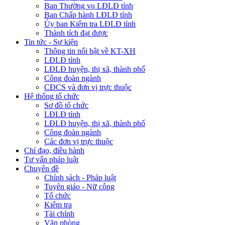
Ban Thường vụ LĐLĐ tỉnh
Ban Chấp hành LĐLĐ tỉnh
Ủy ban Kiểm tra LĐLĐ tỉnh
Thành tích đạt được
Tin tức - Sự kiện
Thông tin nổi bật về KT-XH
LĐLĐ tỉnh
LĐLĐ huyện, thị xã, thành phố
Công đoàn ngành
CĐCS và đơn vị trực thuộc
Hệ thống tổ chức
Sơ đồ tổ chức
LĐLĐ tỉnh
LĐLĐ huyện, thị xã, thành phố
Công đoàn ngành
Các đơn vị trực thuộc
Chỉ đạo, điều hành
Tư vấn pháp luật
Chuyên đề
Chính sách - Pháp luật
Tuyên giáo - Nữ công
Tổ chức
Kiểm tra
Tài chính
Văn phòng