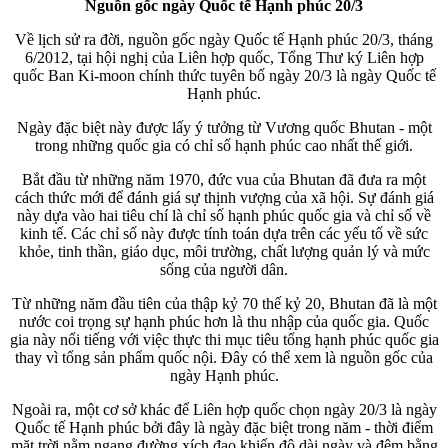
Nguồn gốc ngày Quốc tế Hạnh phúc 20/3
Về lịch sử ra đời, nguồn gốc ngày Quốc tế Hạnh phúc 20/3, tháng
6/2012, tại hội nghị của Liên hợp quốc, Tổng Thư ký Liên hợp
quốc Ban Ki-moon chính thức tuyên bố ngày 20/3 là ngày Quốc tế
Hạnh phúc.
Ngày đặc biệt này được lấy ý tưởng từ Vương quốc Bhutan - một
trong những quốc gia có chỉ số hạnh phúc cao nhất thế giới.
Bắt đầu từ những năm 1970, đức vua của Bhutan đã đưa ra một
cách thức mới để đánh giá sự thịnh vượng của xã hội. Sự đánh giá
này dựa vào hai tiêu chí là chỉ số hạnh phúc quốc gia và chỉ số về
kinh tế. Các chỉ số này được tính toán dựa trên các yếu tố về sức
khỏe, tinh thần, giáo dục, môi trường, chất lượng quản lý và mức
sống của người dân.
Từ những năm đầu tiên của thập kỷ 70 thế kỷ 20, Bhutan đã là một
nước coi trọng sự hạnh phúc hơn là thu nhập của quốc gia. Quốc
gia này nổi tiếng với việc thực thi mục tiêu tổng hạnh phúc quốc gia
thay vì tổng sản phẩm quốc nội. Đây có thể xem là nguồn gốc của
ngày Hạnh phúc.
Ngoài ra, một cơ sở khác để Liên hợp quốc chọn ngày 20/3 là ngày
Quốc tế Hạnh phúc bởi đây là ngày đặc biệt trong năm - thời điểm
mặt trời nằm ngang đường xích đạo khiến độ dài ngày và đêm bằng