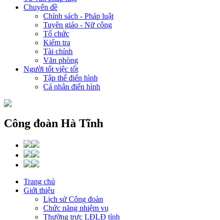
Chuyên đề
Chính sách - Pháp luật
Tuyên giáo - Nữ công
Tổ chức
Kiểm tra
Tài chính
Văn phòng
Người tốt việc tốt
Tập thể điển hình
Cá nhân điển hình
Công đoàn Hà Tĩnh
Trang chủ
Giới thiệu
Lịch sử Công đoàn
Chức năng nhiệm vụ
Thường trực LĐLĐ tỉnh