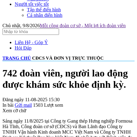
Người tốt việc tốt
Tập thể điển hình
Cá nhân điển hình
Chủ nhật, 9/8/2026
Mỗi công đoàn cơ sở - Một lợi ích đoàn viên
Liên Hệ - Góp Ý
Hỏi Đáp
TRANG CHỦ
CĐCS VÀ ĐƠN VỊ TRỰC THUỘC
742 đoàn viên, người lao động
được khám sức khỏe định kỳ.
Đăng ngày 11-08-2025 15:30
In bài
Gửi mail
1503
Lượt xem
Xem cỡ chữ
Sáng ngày 11/8/2025 tại Công ty Gang thép Hưng nghiệp Formosa
Hà Tĩnh, Công đoàn cơ sở (CĐCS) và Ban Lãnh đạo Công ty
TNHH Vận hành Kinh doanh MCC Việt Nam và Công ty TNHH