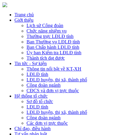
Trang chủ
Giới thiệu
Lịch sử Công đoàn
Chức năng nhiệm vụ
Thường trực LĐLĐ tỉnh
Ban Thường vụ LĐLĐ tỉnh
Ban Chấp hành LĐLĐ tỉnh
Ủy ban Kiểm tra LĐLĐ tỉnh
Thành tích đạt được
Tin tức - Sự kiện
Thông tin nổi bật về KT-XH
LĐLĐ tỉnh
LĐLĐ huyện, thị xã, thành phố
Công đoàn ngành
CĐCS và đơn vị trực thuộc
Hệ thống tổ chức
Sơ đồ tổ chức
LĐLĐ tỉnh
LĐLĐ huyện, thị xã, thành phố
Công đoàn ngành
Các đơn vị trực thuộc
Chỉ đạo, điều hành
Tư vấn pháp luật