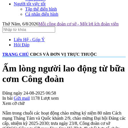
Người tốt việc tốt
Tập thể điển hình
Cá nhân điển hình
Thứ Năm, 6/8/2026
Mỗi công đoàn cơ sở - Một lợi ích đoàn viên
Liên Hệ - Góp Ý
Hỏi Đáp
TRANG CHỦ
CĐCS VÀ ĐƠN VỊ TRỰC THUỘC
Ấm lòng người lao động từ bữa
cơm Công đoàn
Đăng ngày 24-08-2025 06:58
In bài
Gửi mail
1178
Lượt xem
Xem cỡ chữ
Nằm trong chuỗi các hoạt động chào mừng kỷ niệm 80 năm Cách
mạng Tháng Tám và Quốc khánh 2/9, chào mừng Đại hội Đảng các
cấp, nhiệm kỳ 2025-2030; trưa ngày 23/8, Công đoàn cơ sở