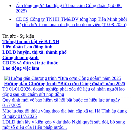
Ấm lòng người lao động từ bữa cơm Công đoàn
(24-08-
2025)
CĐCS Công ty TNHH TM&DV tổng hợp Tiến Minh phối
hợp tổ chức tham quan du lịch cho đoàn viên
(19-08-2025)
Tin tức - Sự kiện
Thông tin nổi bật về KT-XH
Liên đoàn Lao động tỉnh
LĐLĐ huyện, thị xã, thành phố
Công đoàn ngành
CĐCS và đơn vị trực thuộc
Lao động việc làm
VĂN BẢN VỀ CHẾ ĐỘ CHÍNH SÁCH
Hướng dẫn Chương trình “Bữa cơm Công đoàn” năm 2025
Từ 01/01/2026, doanh nghiệp phải xóa dữ liệu cá nhân người lao
động sau khi chấm dứt hợp đồng
Quy định mới về bảo hiểm xã hội bắt buộc có hiệu lực từ ngày
01/7/2025
Mức lương tối thiểu vùng theo địa bàn cấp xã tại Hà Tĩnh áp dụng
từ ngày 01/7/2025
LĐLĐ tỉnh lấy ý kiến góp ý dự thảo Nghị quyết sửa đổi, bổ sung
một số điều của Hiến pháp nước...