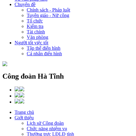
Chuyên đề
Chính sách - Pháp luật
Tuyên giáo - Nữ công
Tổ chức
Kiểm tra
Tài chính
Văn phòng
Người tốt việc tốt
Tập thể điển hình
Cá nhân điển hình
Công đoàn Hà Tĩnh
Trang chủ
Giới thiệu
Lịch sử Công đoàn
Chức năng nhiệm vụ
Thường trực LĐLĐ tỉnh