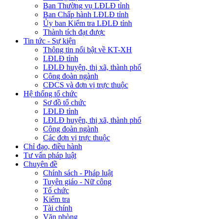
Ban Thường vụ LĐLĐ tỉnh
Ban Chấp hành LĐLĐ tỉnh
Ủy ban Kiểm tra LĐLĐ tỉnh
Thành tích đạt được
Tin tức - Sự kiện
Thông tin nổi bật về KT-XH
LĐLĐ tỉnh
LĐLĐ huyện, thị xã, thành phố
Công đoàn ngành
CĐCS và đơn vị trực thuộc
Hệ thống tổ chức
Sơ đồ tổ chức
LĐLĐ tỉnh
LĐLĐ huyện, thị xã, thành phố
Công đoàn ngành
Các đơn vị trực thuộc
Chỉ đạo, điều hành
Tư vấn pháp luật
Chuyên đề
Chính sách - Pháp luật
Tuyên giáo - Nữ công
Tổ chức
Kiểm tra
Tài chính
Văn phòng