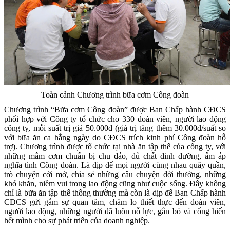
Toàn cảnh Chương trình bữa cơm Công đoàn
Chương trình “Bữa cơm Công đoàn” được Ban Chấp hành CĐCS
phối hợp với Công ty tổ chức cho 330 đoàn viên, người lao động
công ty, mỗi suất trị giá 50.000đ (giá trị tăng thêm 30.000đ/suất so
với bữa ăn ca hằng ngày do CĐCS trích kinh phí Công đoàn hỗ
trợ). Chương trình được tổ chức tại nhà ăn tập thể của công ty, với
những mâm cơm chuẩn bị chu đáo, đủ chất dinh dưỡng, ấm áp
nghĩa tình Công đoàn. Là dịp để mọi người cùng nhau quây quần,
trò chuyện cởi mở, chia sẻ những câu chuyện đời thường, những
khó khăn, niềm vui trong lao động cũng như cuộc sống. Đây không
chỉ là bữa ăn tập thể thông thường mà còn là dịp để Ban Chấp hành
CĐCS gửi gắm sự quan tâm, chăm lo thiết thực đến đoàn viên,
người lao động, những người đã luôn nỗ lực, gắn bó và cống hiến
hết mình cho sự phát triển của doanh nghiệp.