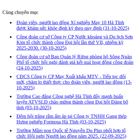
Cùng chuyên mục
Đoàn viên, người lao động Xí nghiệp May 10 Hà Tĩnh
được khám sức khỏe định kỳ theo quy định
(31-10-2025)
Công đoàn cơ sở Công ty CP Nước khoáng và Du lịch Sơn
Kim tổ chức thành công Đại hội lần thứ VII, nhiệm kỳ
2025-2030.
(30-10-2025)
Công đoàn cơ sở Ban Quản lý Rừng phòng hộ Sông Ngàn
Phố tổ chức hội nghị đánh giá kết quả hoạt động công đoàn
(24-10-2025)
CĐCS Công ty CP May Xuất khẩu MTV - Tiếp tục đổi
mới, chăm lo thiết thực cho đoàn viên, người lao động
(13-
10-2025)
Trường Cao đẳng Công nghệ Hà Tĩnh đẩy mạnh huấn
luyện ATVSLĐ chào mừng thành công Đại hội Đảng bộ
tỉnh
(03-10-2025)
Đêm hội trăng rằm ấm áp tại Công ty TNHH Gang thép
Hưng nghiệp Formosa Hà Tĩnh
(03-10-2025)
Trường Mầm non Quốc tế Nguyễn Du Plus phối hợp tổ
chức Hội nghị Người lao động năm 2025.
(22-09-2025)