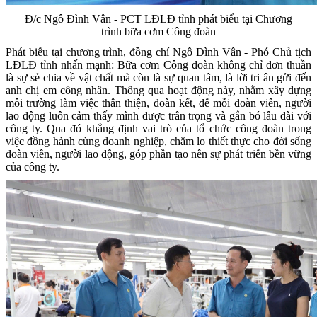
Đ/c Ngô Đình Vân - PCT LĐLĐ tỉnh phát biểu tại Chương
trình bữa cơm Công đoàn
Phát biểu tại chương trình, đồng chí Ngô Đình Vân - Phó Chủ tịch
LĐLĐ tỉnh nhấn mạnh: Bữa cơm Công đoàn không chỉ đơn thuần
là sự sẻ chia về vật chất mà còn là sự quan tâm, là lời tri ân gửi đến
anh chị em công nhân. Thông qua hoạt động này, nhằm xây dựng
môi trường làm việc thân thiện, đoàn kết, để mỗi đoàn viên, người
lao động luôn cảm thấy mình được trân trọng và gắn bó lâu dài với
công ty. Qua đó khẳng định vai trò của tổ chức công đoàn trong
việc đồng hành cùng doanh nghiệp, chăm lo thiết thực cho đời sống
đoàn viên, người lao động, góp phần tạo nên sự phát triển bền vững
của công ty.