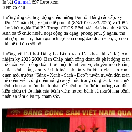
In bài
Gửi mail
697
Lượt xem
Xem cỡ chữ
Hưởng ứng các hoạt động chào mừng Đại hội Đảng các cấp; kỷ
niệm 115 năm Ngày Quốc tế phụ nữ (8/3/1910 - 8/3/2025) và 1985
năm khởi nghĩa Hai Bà Trưng, CĐCS Bệnh viện đa khoa thị xã Kỳ
Anh đã tổ chức nhiều hoạt động đa dạng, phong phú, ý nghĩa, thu
hút sự quan tâm, tham gia tích cực của đông đảo đoàn viên, tạo nên
khí thế thi đua sôi nổi.
Hướng về Đại hội Đảng bộ Bệnh viên Đa khoa thị xã Kỳ Anh
nhiệm kỳ 2025-2030, Ban Chấp hành công đoàn đã phát động toàn
thể đoàn viên công đoàn thực hiện tốt nhiệm vụ chuyên môn khám,
chữa bệnh, tổng dọn vệ sinh toàn khuôn viên bệnh viện tạo cảnh
quan môi trường “Sáng - Xanh - Sạch - Đẹp”; tuyên truyền đến toàn
thể đoàn viên công đoàn nâng cao ý thức trong công tác khám chữa
bệnh cho các nhóm bệnh nhân để bệnh nhân được hưởng các điều
kiện chữa trị tốt nhất của bệnh viện; người bệnh và người nhà bệnh
nhân an tâm điều trị, chăm sóc.