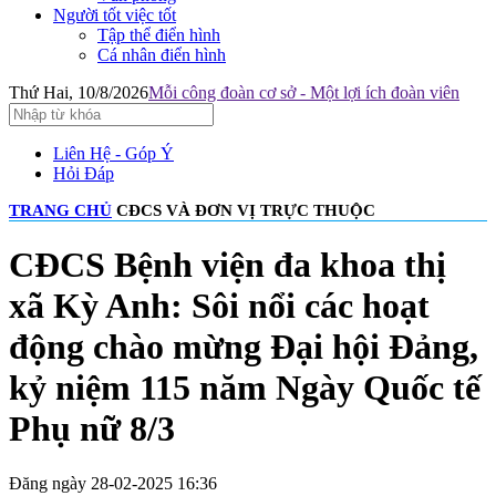
Người tốt việc tốt
Tập thể điển hình
Cá nhân điển hình
Thứ Hai, 10/8/2026
Mỗi công đoàn cơ sở - Một lợi ích đoàn viên
Liên Hệ - Góp Ý
Hỏi Đáp
TRANG CHỦ
CĐCS VÀ ĐƠN VỊ TRỰC THUỘC
CĐCS Bệnh viện đa khoa thị
xã Kỳ Anh: Sôi nổi các hoạt
động chào mừng Đại hội Đảng,
kỷ niệm 115 năm Ngày Quốc tế
Phụ nữ 8/3
Đăng ngày 28-02-2025 16:36