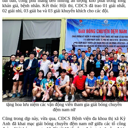
bài bản, công phu mang đến những ấn tượng khó phai trong lòng
khán giả, bệnh nhân. Kết thúc Hội thi, CĐCS đã trao 01 giải nhất,
02 giải nhì, 03 giải ba và 03 giải khuyến khích cho các đội.
tặng hoa lưu niệm các vận động viên tham gia giải bóng chuyền
đệm nam nữ
Cũng trong dịp này, vừa qua, CĐCS Bệnh viện đa khoa thị xã Kỳ
Anh đã khai mạc giải bóng chuyền đệm nam nữ giữa các tổ công