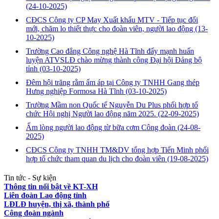
(24-10-2025)
CĐCS Công ty CP May Xuất khẩu MTV - Tiếp tục đổi
mới, chăm lo thiết thực cho đoàn viên, người lao động
(13-
10-2025)
Trường Cao đẳng Công nghệ Hà Tĩnh đẩy mạnh huấn
luyện ATVSLĐ chào mừng thành công Đại hội Đảng bộ
tỉnh
(03-10-2025)
Đêm hội trăng rằm ấm áp tại Công ty TNHH Gang thép
Hưng nghiệp Formosa Hà Tĩnh
(03-10-2025)
Trường Mầm non Quốc tế Nguyễn Du Plus phối hợp tổ
chức Hội nghị Người lao động năm 2025.
(22-09-2025)
Ấm lòng người lao động từ bữa cơm Công đoàn
(24-08-
2025)
CĐCS Công ty TNHH TM&DV tổng hợp Tiến Minh phối
hợp tổ chức tham quan du lịch cho đoàn viên
(19-08-2025)
Tin tức - Sự kiện
Thông tin nổi bật về KT-XH
Liên đoàn Lao động tỉnh
LĐLĐ huyện, thị xã, thành phố
Công đoàn ngành