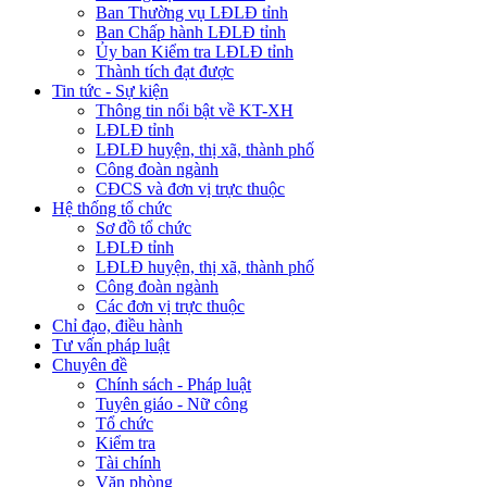
Ban Thường vụ LĐLĐ tỉnh
Ban Chấp hành LĐLĐ tỉnh
Ủy ban Kiểm tra LĐLĐ tỉnh
Thành tích đạt được
Tin tức - Sự kiện
Thông tin nổi bật về KT-XH
LĐLĐ tỉnh
LĐLĐ huyện, thị xã, thành phố
Công đoàn ngành
CĐCS và đơn vị trực thuộc
Hệ thống tổ chức
Sơ đồ tổ chức
LĐLĐ tỉnh
LĐLĐ huyện, thị xã, thành phố
Công đoàn ngành
Các đơn vị trực thuộc
Chỉ đạo, điều hành
Tư vấn pháp luật
Chuyên đề
Chính sách - Pháp luật
Tuyên giáo - Nữ công
Tổ chức
Kiểm tra
Tài chính
Văn phòng