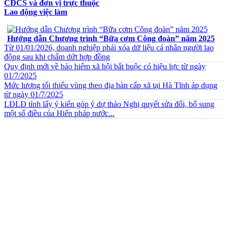
CĐCS và đơn vị trực thuộc
Lao động việc làm
VĂN BẢN VỀ CHẾ ĐỘ CHÍNH SÁCH
Hướng dẫn Chương trình “Bữa cơm Công đoàn” năm 2025
Từ 01/01/2026, doanh nghiệp phải xóa dữ liệu cá nhân người lao
động sau khi chấm dứt hợp đồng
Quy định mới về bảo hiểm xã hội bắt buộc có hiệu lực từ ngày
01/7/2025
Mức lương tối thiểu vùng theo địa bàn cấp xã tại Hà Tĩnh áp dụng
từ ngày 01/7/2025
LĐLĐ tỉnh lấy ý kiến góp ý dự thảo Nghị quyết sửa đổi, bổ sung
một số điều của Hiến pháp nước...