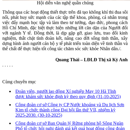
Hội diễn văn nghệ quần chúng
Thông qua các hoạt động thiết thực trên đã tạo không khí thi đua sôi
nổi, phát huy sức mạnh của các tập thể khoa, phòng, cá nhân trong
việc đẩy mạnh học tập và làm theo tư tưởng, đạo đức, phong cách
Hồ Chí Minh, đặc biệt thực hiện những lời căn dặn của Người đối
với ngành Y tế. Đồng thời, là dịp gặp gỡ, giao lưu, trao đổi kinh
nghiệm, thắt chặt tình đoàn kết, nâng cao đời sống tinh thần, xây
dựng hình ảnh người cán bộ y tế phát triển toàn diện về tinh thần và
thể chất để thực hiện tốt công tác chăm sóc sức khỏe Nhân dân./.
Quang Thái – LĐLĐ Thị xã Kỳ Anh
. . . . .
Cùng chuyên mục
Đoàn viên, người lao động Xí nghiệp May 10 Hà Tĩnh
được khám sức khỏe định kỳ theo quy định
(31-10-2025)
Công đoàn cơ sở Công ty CP Nước khoáng và Du lịch Sơn
Kim tổ chức thành công Đại hội lần thứ VII, nhiệm kỳ
2025-2030.
(30-10-2025)
Công đoàn cơ sở Ban Quản lý Rừng phòng hộ Sông Ngàn
Phố tổ chức hội nghị đánh giá kết quả hoạt động công đoàn