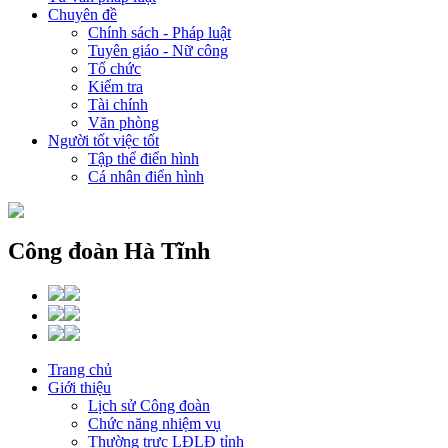
Chuyên đề
Chính sách - Pháp luật
Tuyên giáo - Nữ công
Tổ chức
Kiểm tra
Tài chính
Văn phòng
Người tốt việc tốt
Tập thể điển hình
Cá nhân điển hình
Công đoàn Hà Tĩnh
Trang chủ
Giới thiệu
Lịch sử Công đoàn
Chức năng nhiệm vụ
Thường trực LĐLĐ tỉnh