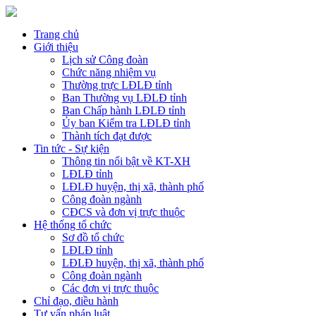
Trang chủ
Giới thiệu
Lịch sử Công đoàn
Chức năng nhiệm vụ
Thường trực LĐLĐ tỉnh
Ban Thường vụ LĐLĐ tỉnh
Ban Chấp hành LĐLĐ tỉnh
Ủy ban Kiểm tra LĐLĐ tỉnh
Thành tích đạt được
Tin tức - Sự kiện
Thông tin nổi bật về KT-XH
LĐLĐ tỉnh
LĐLĐ huyện, thị xã, thành phố
Công đoàn ngành
CĐCS và đơn vị trực thuộc
Hệ thống tổ chức
Sơ đồ tổ chức
LĐLĐ tỉnh
LĐLĐ huyện, thị xã, thành phố
Công đoàn ngành
Các đơn vị trực thuộc
Chỉ đạo, điều hành
Tư vấn pháp luật