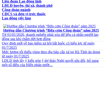
Liên đoàn Lao động tỉnh
LĐLĐ huyện, thị xã, thành phố
Công đoàn ngành
CĐCS và đơn vị trực thuộc
Lao động việc làm
VĂN BẢN VỀ CHẾ ĐỘ CHÍNH SÁCH
Hướng dẫn Chương trình “Bữa cơm Công đoàn” năm 2025
Từ 01/01/2026, doanh nghiệp phải xóa dữ liệu cá nhân người lao
động sau khi chấm dứt hợp đồng
Quy định mới về bảo hiểm xã hội bắt buộc có hiệu lực từ ngày
01/7/2025
Mức lương tối thiểu vùng theo địa bàn cấp xã tại Hà Tĩnh áp dụng
từ ngày 01/7/2025
LĐLĐ tỉnh lấy ý kiến góp ý dự thảo Nghị quyết sửa đổi, bổ sung
một số điều của Hiến pháp nước...