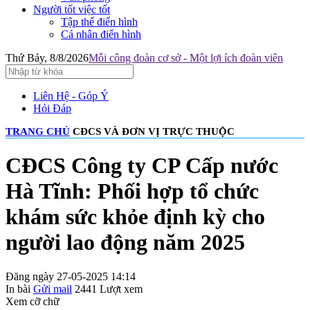
Người tốt việc tốt
Tập thể điển hình
Cá nhân điển hình
Thứ Bảy, 8/8/2026
Mỗi công đoàn cơ sở - Một lợi ích đoàn viên
Liên Hệ - Góp Ý
Hỏi Đáp
TRANG CHỦ
CĐCS VÀ ĐƠN VỊ TRỰC THUỘC
CĐCS Công ty CP Cấp nước
Hà Tĩnh: Phối hợp tổ chức
khám sức khỏe định kỳ cho
người lao động năm 2025
Đăng ngày 27-05-2025 14:14
In bài
Gửi mail
2441
Lượt xem
Xem cỡ chữ