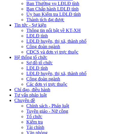
Ban Thường vụ LĐLĐ tỉnh
Ban Chấp hành LĐLĐ tỉnh
Ủy ban Kiểm tra LĐLĐ tỉnh
Thành tích đạt được
Tin tức - Sự kiện
Thông tin nổi bật về KT-XH
LĐLĐ tỉnh
LĐLĐ huyện, thị xã, thành phố
Công đoàn ngành
CĐCS và đơn vị trực thuộc
Hệ thống tổ chức
Sơ đồ tổ chức
LĐLĐ tỉnh
LĐLĐ huyện, thị xã, thành phố
Công đoàn ngành
Các đơn vị trực thuộc
Chỉ đạo, điều hành
Tư vấn pháp luật
Chuyên đề
Chính sách - Pháp luật
Tuyên giáo - Nữ công
Tổ chức
Kiểm tra
Tài chính
Văn phòng