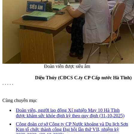
Đoàn viên được siêu âm
Diệu Thúy (CĐCS C.ty CP Cấp nước Hà Tĩnh)
. . . . .
Cùng chuyên mục
Đoàn viên, người lao động Xí nghiệp May 10 Hà Tĩnh
được khám sức khỏe định kỳ theo quy định
(31-10-2025)
Công đoàn cơ sở Công ty CP Nước khoáng và Du lịch Sơn
Kim tổ chức thành công Đại hội lần thứ VII, nhiệm kỳ