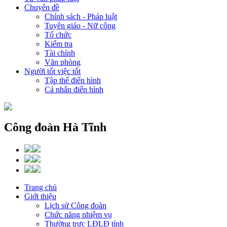
Chuyên đề
Chính sách - Pháp luật
Tuyên giáo - Nữ công
Tổ chức
Kiểm tra
Tài chính
Văn phòng
Người tốt việc tốt
Tập thể điển hình
Cá nhân điển hình
Công đoàn Hà Tĩnh
Trang chủ
Giới thiệu
Lịch sử Công đoàn
Chức năng nhiệm vụ
Thường trực LĐLĐ tỉnh