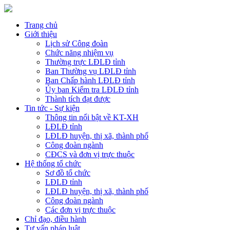
Trang chủ
Giới thiệu
Lịch sử Công đoàn
Chức năng nhiệm vụ
Thường trực LĐLĐ tỉnh
Ban Thường vụ LĐLĐ tỉnh
Ban Chấp hành LĐLĐ tỉnh
Ủy ban Kiểm tra LĐLĐ tỉnh
Thành tích đạt được
Tin tức - Sự kiện
Thông tin nổi bật về KT-XH
LĐLĐ tỉnh
LĐLĐ huyện, thị xã, thành phố
Công đoàn ngành
CĐCS và đơn vị trực thuộc
Hệ thống tổ chức
Sơ đồ tổ chức
LĐLĐ tỉnh
LĐLĐ huyện, thị xã, thành phố
Công đoàn ngành
Các đơn vị trực thuộc
Chỉ đạo, điều hành
Tư vấn pháp luật