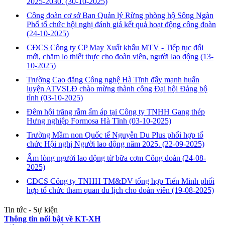
2025-2030.
(30-10-2025)
Công đoàn cơ sở Ban Quản lý Rừng phòng hộ Sông Ngàn
Phố tổ chức hội nghị đánh giá kết quả hoạt động công đoàn
(24-10-2025)
CĐCS Công ty CP May Xuất khẩu MTV - Tiếp tục đổi
mới, chăm lo thiết thực cho đoàn viên, người lao động
(13-
10-2025)
Trường Cao đẳng Công nghệ Hà Tĩnh đẩy mạnh huấn
luyện ATVSLĐ chào mừng thành công Đại hội Đảng bộ
tỉnh
(03-10-2025)
Đêm hội trăng rằm ấm áp tại Công ty TNHH Gang thép
Hưng nghiệp Formosa Hà Tĩnh
(03-10-2025)
Trường Mầm non Quốc tế Nguyễn Du Plus phối hợp tổ
chức Hội nghị Người lao động năm 2025.
(22-09-2025)
Ấm lòng người lao động từ bữa cơm Công đoàn
(24-08-
2025)
CĐCS Công ty TNHH TM&DV tổng hợp Tiến Minh phối
hợp tổ chức tham quan du lịch cho đoàn viên
(19-08-2025)
Tin tức - Sự kiện
Thông tin nổi bật về KT-XH