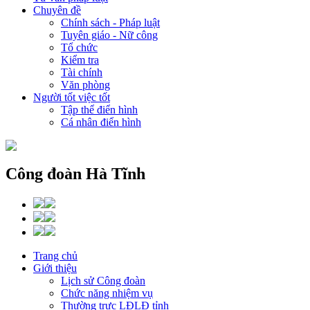
Chuyên đề
Chính sách - Pháp luật
Tuyên giáo - Nữ công
Tổ chức
Kiểm tra
Tài chính
Văn phòng
Người tốt việc tốt
Tập thể điển hình
Cá nhân điển hình
Công đoàn Hà Tĩnh
Trang chủ
Giới thiệu
Lịch sử Công đoàn
Chức năng nhiệm vụ
Thường trực LĐLĐ tỉnh