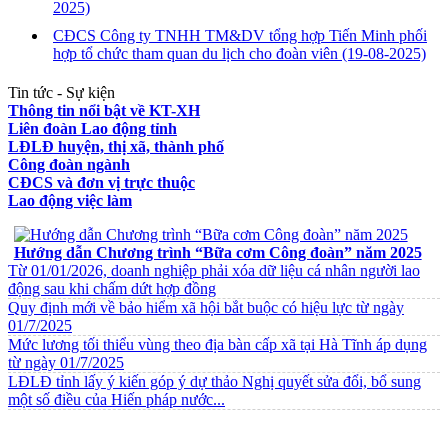
2025)
CĐCS Công ty TNHH TM&DV tổng hợp Tiến Minh phối
hợp tổ chức tham quan du lịch cho đoàn viên
(19-08-2025)
Tin tức - Sự kiện
Thông tin nổi bật về KT-XH
Liên đoàn Lao động tỉnh
LĐLĐ huyện, thị xã, thành phố
Công đoàn ngành
CĐCS và đơn vị trực thuộc
Lao động việc làm
VĂN BẢN VỀ CHẾ ĐỘ CHÍNH SÁCH
Hướng dẫn Chương trình “Bữa cơm Công đoàn” năm 2025
Từ 01/01/2026, doanh nghiệp phải xóa dữ liệu cá nhân người lao
động sau khi chấm dứt hợp đồng
Quy định mới về bảo hiểm xã hội bắt buộc có hiệu lực từ ngày
01/7/2025
Mức lương tối thiểu vùng theo địa bàn cấp xã tại Hà Tĩnh áp dụng
từ ngày 01/7/2025
LĐLĐ tỉnh lấy ý kiến góp ý dự thảo Nghị quyết sửa đổi, bổ sung
một số điều của Hiến pháp nước...