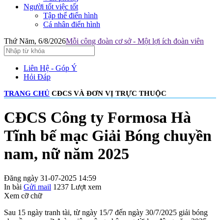
Người tốt việc tốt
Tập thể điển hình
Cá nhân điển hình
Thứ Năm, 6/8/2026
Mỗi công đoàn cơ sở - Một lợi ích đoàn viên
Liên Hệ - Góp Ý
Hỏi Đáp
TRANG CHỦ
CĐCS VÀ ĐƠN VỊ TRỰC THUỘC
CĐCS Công ty Formosa Hà
Tĩnh bế mạc Giải Bóng chuyền
nam, nữ năm 2025
Đăng ngày 31-07-2025 14:59
In bài
Gửi mail
1237
Lượt xem
Xem cỡ chữ
Sau 15 ngày tranh tài, từ ngày 15/7 đến ngày 30/7/2025 giải bóng