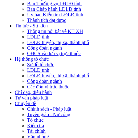
Ban Thường vụ LĐLĐ tỉnh
Ban Chấp hành LĐLĐ tỉnh
Ủy ban Kiểm tra LĐLĐ tỉnh
Thành tích đạt được
Tin tức - Sự kiện
Thông tin nổi bật về KT-XH
LĐLĐ tỉnh
LĐLĐ huyện, thị xã, thành phố
Công đoàn ngành
CĐCS và đơn vị trực thuộc
Hệ thống tổ chức
Sơ đồ tổ chức
LĐLĐ tỉnh
LĐLĐ huyện, thị xã, thành phố
Công đoàn ngành
Các đơn vị trực thuộc
Chỉ đạo, điều hành
Tư vấn pháp luật
Chuyên đề
Chính sách - Pháp luật
Tuyên giáo - Nữ công
Tổ chức
Kiểm tra
Tài chính
Văn phòng