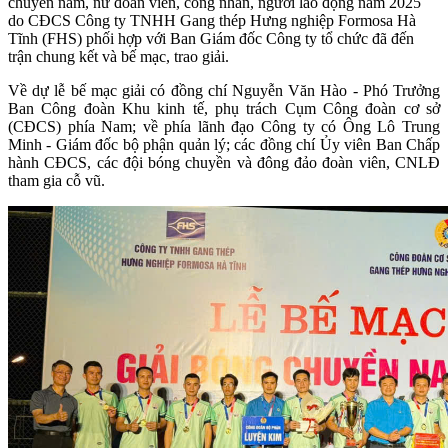
chuyền nam, nữ đoàn viên, công nhân, người lao động năm 2025
do CĐCS Công ty TNHH Gang thép Hưng nghiệp Formosa Hà
Tĩnh (FHS) phối hợp với Ban Giám đốc Công ty tổ chức đã đến
trận chung kết và bế mạc, trao giải.
Về dự lễ bế mạc giải có đồng chí Nguyễn Văn Hào - Phó Trưởng
Ban Công đoàn Khu kinh tế, phụ trách Cụm Công đoàn cơ sở
(CĐCS) phía Nam; về phía lãnh đạo Công ty có Ông Lô Trung
Minh - Giám đốc bộ phận quản lý; các đồng chí Ủy viên Ban Chấp
hành CĐCS, các đội bóng chuyền và đông đảo đoàn viên, CNLĐ
tham gia cỗ vũ.