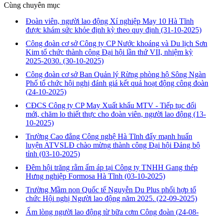
Cùng chuyên mục
Đoàn viên, người lao động Xí nghiệp May 10 Hà Tĩnh
được khám sức khỏe định kỳ theo quy định
(31-10-2025)
Công đoàn cơ sở Công ty CP Nước khoáng và Du lịch Sơn
Kim tổ chức thành công Đại hội lần thứ VII, nhiệm kỳ
2025-2030.
(30-10-2025)
Công đoàn cơ sở Ban Quản lý Rừng phòng hộ Sông Ngàn
Phố tổ chức hội nghị đánh giá kết quả hoạt động công đoàn
(24-10-2025)
CĐCS Công ty CP May Xuất khẩu MTV - Tiếp tục đổi
mới, chăm lo thiết thực cho đoàn viên, người lao động
(13-
10-2025)
Trường Cao đẳng Công nghệ Hà Tĩnh đẩy mạnh huấn
luyện ATVSLĐ chào mừng thành công Đại hội Đảng bộ
tỉnh
(03-10-2025)
Đêm hội trăng rằm ấm áp tại Công ty TNHH Gang thép
Hưng nghiệp Formosa Hà Tĩnh
(03-10-2025)
Trường Mầm non Quốc tế Nguyễn Du Plus phối hợp tổ
chức Hội nghị Người lao động năm 2025.
(22-09-2025)
Ấm lòng người lao động từ bữa cơm Công đoàn
(24-08-