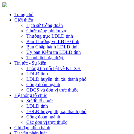
Trang chủ
Giới thiệu
Lịch sử Công đoàn
Chức năng nhiệm vụ
Thường trực LĐLĐ tỉnh
Ban Thường vụ LĐLĐ tỉnh
Ban Chấp hành LĐLĐ tỉnh
Ủy ban Kiểm tra LĐLĐ tỉnh
Thành tích đạt được
Tin tức - Sự kiện
Thông tin nổi bật về KT-XH
LĐLĐ tỉnh
LĐLĐ huyện, thị xã, thành phố
Công đoàn ngành
CĐCS và đơn vị trực thuộc
Hệ thống tổ chức
Sơ đồ tổ chức
LĐLĐ tỉnh
LĐLĐ huyện, thị xã, thành phố
Công đoàn ngành
Các đơn vị trực thuộc
Chỉ đạo, điều hành
Tư vấn pháp luật