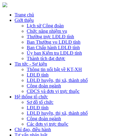
Trang chủ
Giới thiệu
Lịch sử Công đoàn
Chức năng nhiệm vụ
Thường trực LĐLĐ tỉnh
Ban Thường vụ LĐLĐ tỉnh
Ban Chấp hành LĐLĐ tỉnh
Ủy ban Kiểm tra LĐLĐ tỉnh
Thành tích đạt được
Tin tức - Sự kiện
Thông tin nổi bật về KT-XH
LĐLĐ tỉnh
LĐLĐ huyện, thị xã, thành phố
Công đoàn ngành
CĐCS và đơn vị trực thuộc
Hệ thống tổ chức
Sơ đồ tổ chức
LĐLĐ tỉnh
LĐLĐ huyện, thị xã, thành phố
Công đoàn ngành
Các đơn vị trực thuộc
Chỉ đạo, điều hành
Tư vấn pháp luật