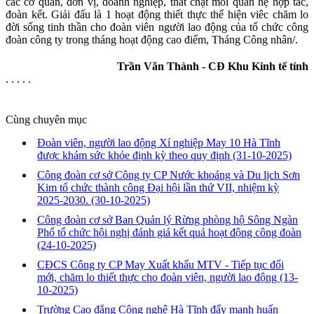
các cơ quan, đơn vị, doanh nghiệp, thắt chặt mối quan hệ hợp tác,
đoàn kết. Giải đấu là 1 hoạt động thiết thực thể hiện viêc chăm lo
đời sống tinh thần cho đoàn viên người lao động của tổ chức công
đoàn công ty trong tháng hoạt động cao điểm, Tháng Công nhân/.
Trần Văn Thành - CĐ Khu Kinh tế tỉnh
. . . . .
Cùng chuyên mục
Đoàn viên, người lao động Xí nghiệp May 10 Hà Tĩnh
được khám sức khỏe định kỳ theo quy định
(31-10-2025)
Công đoàn cơ sở Công ty CP Nước khoáng và Du lịch Sơn
Kim tổ chức thành công Đại hội lần thứ VII, nhiệm kỳ
2025-2030.
(30-10-2025)
Công đoàn cơ sở Ban Quản lý Rừng phòng hộ Sông Ngàn
Phố tổ chức hội nghị đánh giá kết quả hoạt động công đoàn
(24-10-2025)
CĐCS Công ty CP May Xuất khẩu MTV - Tiếp tục đổi
mới, chăm lo thiết thực cho đoàn viên, người lao động
(13-
10-2025)
Trường Cao đẳng Công nghệ Hà Tĩnh đẩy mạnh huấn