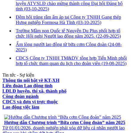
luyện ATVSLĐ chào mừng thành công Đại hội Đảng bộ
tỉnh
(03-10-2025)
Đêm hội trăng rằm ấm áp tại Công ty TNHH Gang thép
Hưng nghiệp Formosa Hà Tĩnh
(03-10-2025)
Trường Mầm non Quốc tế Nguyễn Du Plus phối hợp tổ
chức Hội nghị Người lao động năm 2025.
(22-09-2025)
Ấm lòng người lao động từ bữa cơm Công đoàn
(24-08-
2025)
CĐCS Công ty TNHH TM&DV tổng hợp Tiến Minh phối
hợp tổ chức tham quan du lịch cho đoàn viên
(19-08-2025)
Tin tức - Sự kiện
Thông tin nổi bật về KT-XH
Liên đoàn Lao động tỉnh
LĐLĐ huyện, thị xã, thành phố
Công đoàn ngành
CĐCS và đơn vị trực thuộc
Lao động việc làm
VĂN BẢN VỀ CHẾ ĐỘ CHÍNH SÁCH
Hướng dẫn Chương trình “Bữa cơm Công đoàn” năm 2025
Từ 01/01/2026, doanh nghiệp phải xóa dữ liệu cá nhân người lao