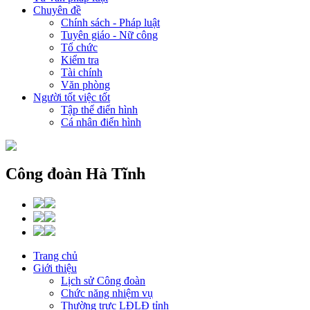
Chuyên đề
Chính sách - Pháp luật
Tuyên giáo - Nữ công
Tổ chức
Kiểm tra
Tài chính
Văn phòng
Người tốt việc tốt
Tập thể điển hình
Cá nhân điển hình
Công đoàn Hà Tĩnh
Trang chủ
Giới thiệu
Lịch sử Công đoàn
Chức năng nhiệm vụ
Thường trực LĐLĐ tỉnh