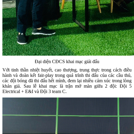
Đại diện CĐCS khai mạc giải đấu
Với tinh thần nhiệt huyết, cao thượng, trung thực trong cách điều
hành và đoàn kết fair-play trong quá trình thi đấu của các cầu thủ,
các đội bóng đã thi đấu hết mình, đem lại nhiều cảm xúc trong lòng
khán giả. Sau lễ khai mạc là trận mở màn giữa 2 đội: Đội 5
Electrical + E&I và Đội 3 team C.