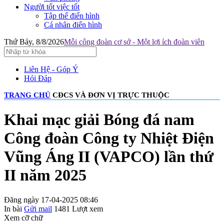
Người tốt việc tốt
Tập thể điển hình
Cá nhân điển hình
Thứ Bảy, 8/8/2026
Mỗi công đoàn cơ sở - Một lợi ích đoàn viên
Liên Hệ - Góp Ý
Hỏi Đáp
TRANG CHỦ
CĐCS VÀ ĐƠN VỊ TRỰC THUỘC
Khai mạc giải Bóng đá nam
Công đoàn Công ty Nhiệt Điện
Vũng Áng II (VAPCO) lần thứ
II năm 2025
Đăng ngày 17-04-2025 08:46
In bài
Gửi mail
1481
Lượt xem
Xem cỡ chữ