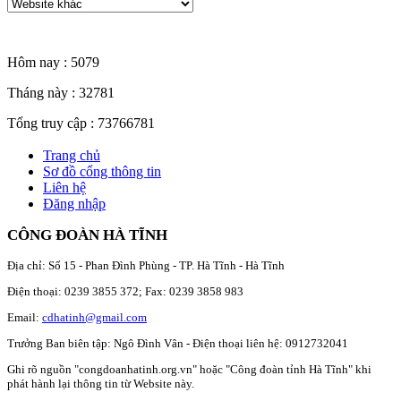
Thống kê truy cập
Hôm nay :
5079
Tháng này :
32781
Tổng truy cập :
73766781
Trang chủ
Sơ đồ cổng thông tin
Liên hệ
Đăng nhập
CÔNG ĐOÀN HÀ TĨNH
Địa chỉ: Số 15 - Phan Đình Phùng - TP. Hà Tĩnh - Hà Tĩnh
Điện thoại: 0239 3855 372; Fax: 0239 3858 983
Email:
cdhatinh@gmail.com
Trưởng Ban biên tập: Ngô Đình Vân - Điện thoại liên hệ: 0912732041
Ghi rõ nguồn "congdoanhatinh.org.vn" hoặc "Công đoàn tỉnh Hà Tĩnh" khi
phát hành lại thông tin từ Website này.