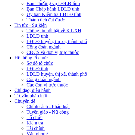
Ban Thường vụ LĐLĐ tỉnh
Ban Chấp hành LĐLĐ tỉnh
Ủy ban Kiểm tra LĐLĐ tỉnh
Thành tích đạt được
Tin tức - Sự kiện
Thông tin nổi bật về KT-XH
LĐLĐ tỉnh
LĐLĐ huyện, thị xã, thành phố
Công đoàn ngành
CĐCS và đơn vị trực thuộc
Hệ thống tổ chức
Sơ đồ tổ chức
LĐLĐ tỉnh
LĐLĐ huyện, thị xã, thành phố
Công đoàn ngành
Các đơn vị trực thuộc
Chỉ đạo, điều hành
Tư vấn pháp luật
Chuyên đề
Chính sách - Pháp luật
Tuyên giáo - Nữ công
Tổ chức
Kiểm tra
Tài chính
Văn phòng