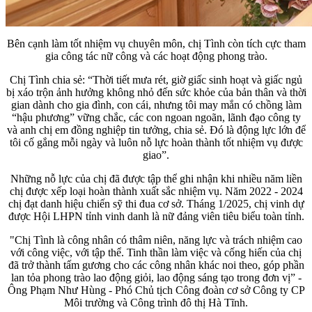
Bên cạnh làm tốt nhiệm vụ chuyên môn, chị Tình còn tích cực tham
gia công tác nữ công và các hoạt động phong trào.
Chị Tình chia sẻ: “Thời tiết mưa rét, giờ giấc sinh hoạt và giấc ngủ
bị xáo trộn ảnh hưởng không nhỏ đến sức khỏe của bản thân và thời
gian dành cho gia đình, con cái, nhưng tôi may mắn có chồng làm
“hậu phương” vững chắc, các con ngoan ngoãn, lãnh đạo công ty
và anh chị em đồng nghiệp tin tưởng, chia sẻ. Đó là động lực lớn để
tôi cố gắng mỗi ngày và luôn nỗ lực hoàn thành tốt nhiệm vụ được
giao”.
Những nỗ lực của chị đã được tập thể ghi nhận khi nhiều năm liền
chị được xếp loại hoàn thành xuất sắc nhiệm vụ. Năm 2022 - 2024
chị đạt danh hiệu chiến sỹ thi đua cơ sở. Tháng 1/2025, chị vinh dự
được Hội LHPN tỉnh vinh danh là nữ đảng viên tiêu biểu toàn tỉnh.
"Chị Tình là công nhân có thâm niên, năng lực và trách nhiệm cao
với công việc, với tập thể. Tinh thần làm việc và cống hiến của chị
đã trở thành tấm gương cho các công nhân khác noi theo, góp phần
lan tỏa phong trào lao động giỏi, lao động sáng tạo trong đơn vị” -
Ông Phạm Như Hùng - Phó Chủ tịch Công đoàn cơ sở Công ty CP
Môi trường và Công trình đô thị Hà Tĩnh.