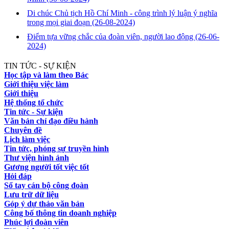
Di chúc Chủ tịch Hồ Chí Minh - công trình lý luận ý nghĩa
trong mọi giai đoạn
(26-08-2024)
Điểm tựa vững chắc của đoàn viên, người lao động
(26-06-
2024)
TIN TỨC - SỰ KIỆN
Học tập và làm theo Bác
Giới thiệu việc làm
Giới thiệu
Hệ thống tổ chức
Tin tức - Sự kiện
Văn bản chỉ đạo điều hành
Chuyên đề
Lịch làm việc
Tin tức, phóng sự truyền hình
Thư viện hình ảnh
Gương người tốt việc tốt
Hỏi đáp
Sổ tay cán bộ công đoàn
Lưu trữ dữ liệu
Góp ý dự thảo văn bản
Công bố thông tin doanh nghiệp
Phúc lợi đoàn viên