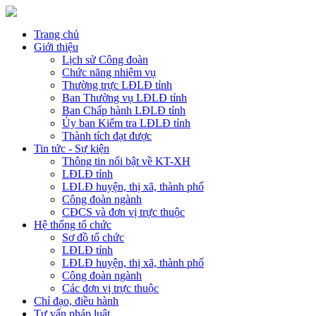
Trang chủ
Giới thiệu
Lịch sử Công đoàn
Chức năng nhiệm vụ
Thường trực LĐLĐ tỉnh
Ban Thường vụ LĐLĐ tỉnh
Ban Chấp hành LĐLĐ tỉnh
Ủy ban Kiểm tra LĐLĐ tỉnh
Thành tích đạt được
Tin tức - Sự kiện
Thông tin nổi bật về KT-XH
LĐLĐ tỉnh
LĐLĐ huyện, thị xã, thành phố
Công đoàn ngành
CĐCS và đơn vị trực thuộc
Hệ thống tổ chức
Sơ đồ tổ chức
LĐLĐ tỉnh
LĐLĐ huyện, thị xã, thành phố
Công đoàn ngành
Các đơn vị trực thuộc
Chỉ đạo, điều hành
Tư vấn pháp luật