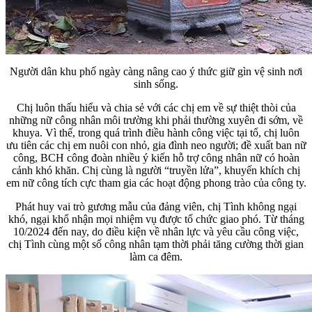
Người dân khu phố ngày càng nâng cao ý thức giữ gìn vệ sinh nơi
sinh sống.
Chị luôn thấu hiểu và chia sẻ với các chị em về sự thiệt thòi của
những nữ công nhân môi trường khi phải thường xuyên đi sớm, về
khuya. Vì thế, trong quá trình điều hành công việc tại tổ, chị luôn
ưu tiên các chị em nuôi con nhỏ, gia đình neo người; đề xuất ban nữ
công, BCH công đoàn nhiều ý kiến hỗ trợ công nhân nữ có hoàn
cảnh khó khăn. Chị cùng là người “truyền lửa”, khuyến khích chị
em nữ công tích cực tham gia các hoạt động phong trào của công ty.
Phát huy vai trò gương mẫu của đảng viên, chị Tình không ngại
khó, ngại khổ nhận mọi nhiệm vụ được tổ chức giao phó. Từ tháng
10/2024 đến nay, do điều kiện về nhân lực và yêu cầu công việc,
chị Tình cùng một số công nhân tạm thời phải tăng cường thời gian
làm ca đêm.