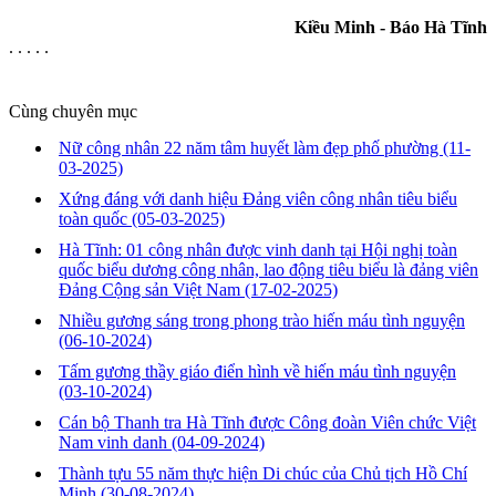
Kiều Minh - Báo Hà Tĩnh
. . . . .
Cùng chuyên mục
Nữ công nhân 22 năm tâm huyết làm đẹp phố phường
(11-
03-2025)
Xứng đáng với danh hiệu Đảng viên công nhân tiêu biểu
toàn quốc
(05-03-2025)
Hà Tĩnh: 01 công nhân được vinh danh tại Hội nghị toàn
quốc biểu dương công nhân, lao động tiêu biểu là đảng viên
Đảng Cộng sản Việt Nam
(17-02-2025)
Nhiều gương sáng trong phong trào hiến máu tình nguyện
(06-10-2024)
Tấm gương thầy giáo điển hình về hiến máu tình nguyện
(03-10-2024)
Cán bộ Thanh tra Hà Tĩnh được Công đoàn Viên chức Việt
Nam vinh danh
(04-09-2024)
Thành tựu 55 năm thực hiện Di chúc của Chủ tịch Hồ Chí
Minh
(30-08-2024)