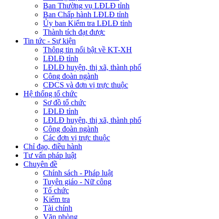
Ban Thường vụ LĐLĐ tỉnh
Ban Chấp hành LĐLĐ tỉnh
Ủy ban Kiểm tra LĐLĐ tỉnh
Thành tích đạt được
Tin tức - Sự kiện
Thông tin nổi bật về KT-XH
LĐLĐ tỉnh
LĐLĐ huyện, thị xã, thành phố
Công đoàn ngành
CĐCS và đơn vị trực thuộc
Hệ thống tổ chức
Sơ đồ tổ chức
LĐLĐ tỉnh
LĐLĐ huyện, thị xã, thành phố
Công đoàn ngành
Các đơn vị trực thuộc
Chỉ đạo, điều hành
Tư vấn pháp luật
Chuyên đề
Chính sách - Pháp luật
Tuyên giáo - Nữ công
Tổ chức
Kiểm tra
Tài chính
Văn phòng