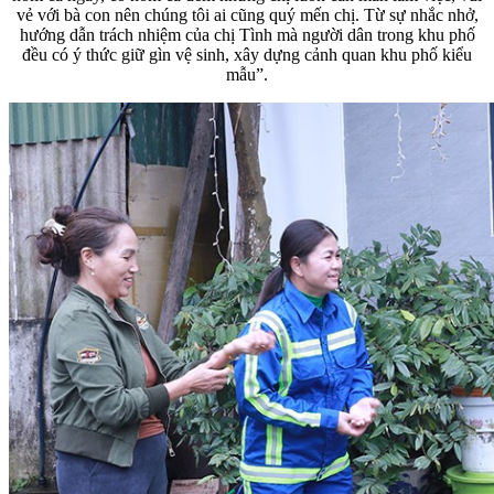
vẻ với bà con nên chúng tôi ai cũng quý mến chị. Từ sự nhắc nhở,
hướng dẫn trách nhiệm của chị Tình mà người dân trong khu phố
đều có ý thức giữ gìn vệ sinh, xây dựng cảnh quan khu phố kiểu
mẫu”.