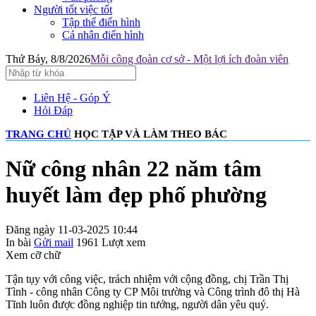
Người tốt việc tốt
Tập thể điển hình
Cá nhân điển hình
Thứ Bảy, 8/8/2026
Mỗi công đoàn cơ sở - Một lợi ích đoàn viên
Liên Hệ - Góp Ý
Hỏi Đáp
TRANG CHỦ
HỌC TẬP VÀ LÀM THEO BÁC
Nữ công nhân 22 năm tâm
huyết làm đẹp phố phường
Đăng ngày 11-03-2025 10:44
In bài
Gửi mail
1961
Lượt xem
Xem cỡ chữ
Tận tụy với công việc, trách nhiệm với cộng đồng, chị Trần Thị
Tình - công nhân Công ty CP Môi trường và Công trình đô thị Hà
Tĩnh luôn được đồng nghiệp tin tưởng, người dân yêu quý.