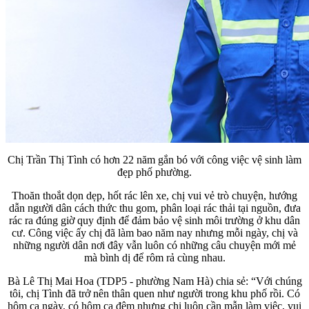
Chị Trần Thị Tình có hơn 22 năm gắn bó với công việc vệ sinh làm
đẹp phố phường.
Thoăn thoắt dọn dẹp, hốt rác lên xe, chị vui vẻ trò chuyện, hướng
dẫn người dân cách thức thu gom, phân loại rác thải tại nguồn, đưa
rác ra đúng giờ quy định để đảm bảo vệ sinh môi trường ở khu dân
cư. Công việc ấy chị đã làm bao năm nay nhưng mỗi ngày, chị và
những người dân nơi đây vẫn luôn có những câu chuyện mới mẻ
mà bình dị để rôm rả cùng nhau.
Bà Lê Thị Mai Hoa (TDP5 - phường Nam Hà) chia sẻ: “Với chúng
tôi, chị Tình đã trở nên thân quen như người trong khu phố rồi. Có
hôm ca ngày, có hôm ca đêm nhưng chị luôn cần mẫn làm việc, vui