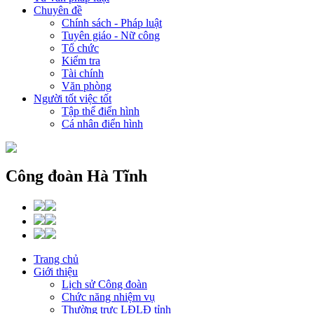
Chuyên đề
Chính sách - Pháp luật
Tuyên giáo - Nữ công
Tổ chức
Kiểm tra
Tài chính
Văn phòng
Người tốt việc tốt
Tập thể điển hình
Cá nhân điển hình
Công đoàn Hà Tĩnh
Trang chủ
Giới thiệu
Lịch sử Công đoàn
Chức năng nhiệm vụ
Thường trực LĐLĐ tỉnh