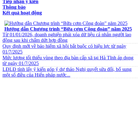
Tiếp nhận ý kiến
Thông báo
Kết quả hoạt động
VĂN BẢN VỀ CHẾ ĐỘ CHÍNH SÁCH
Hướng dẫn Chương trình “Bữa cơm Công đoàn” năm 2025
Từ 01/01/2026, doanh nghiệp phải xóa dữ liệu cá nhân người lao
động sau khi chấm dứt hợp đồng
Quy định mới về bảo hiểm xã hội bắt buộc có hiệu lực từ ngày
01/7/2025
Mức lương tối thiểu vùng theo địa bàn cấp xã tại Hà Tĩnh áp dụng
từ ngày 01/7/2025
LĐLĐ tỉnh lấy ý kiến góp ý dự thảo Nghị quyết sửa đổi, bổ sung
một số điều của Hiến pháp nước...