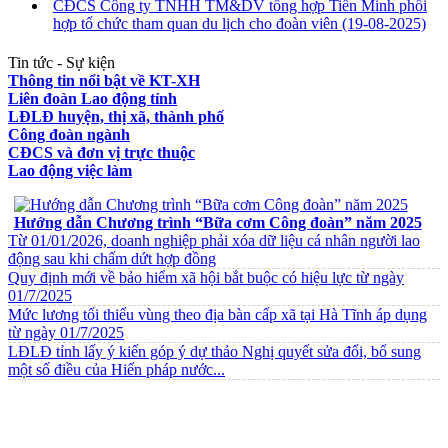
CĐCS Công ty TNHH TM&DV tổng hợp Tiến Minh phối
hợp tổ chức tham quan du lịch cho đoàn viên
(19-08-2025)
Tin tức - Sự kiện
Thông tin nổi bật về KT-XH
Liên đoàn Lao động tỉnh
LĐLĐ huyện, thị xã, thành phố
Công đoàn ngành
CĐCS và đơn vị trực thuộc
Lao động việc làm
VĂN BẢN VỀ CHẾ ĐỘ CHÍNH SÁCH
Hướng dẫn Chương trình “Bữa cơm Công đoàn” năm 2025
Từ 01/01/2026, doanh nghiệp phải xóa dữ liệu cá nhân người lao
động sau khi chấm dứt hợp đồng
Quy định mới về bảo hiểm xã hội bắt buộc có hiệu lực từ ngày
01/7/2025
Mức lương tối thiểu vùng theo địa bàn cấp xã tại Hà Tĩnh áp dụng
từ ngày 01/7/2025
LĐLĐ tỉnh lấy ý kiến góp ý dự thảo Nghị quyết sửa đổi, bổ sung
một số điều của Hiến pháp nước...