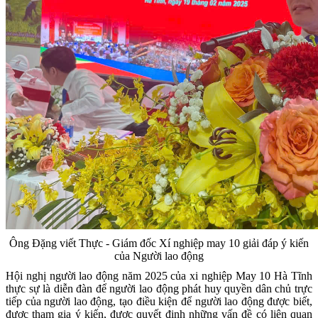
Ông Đặng viết Thực - Giám đốc Xí nghiệp may 10 giải đáp ý kiến
của Người lao động
Hội nghị người lao động năm 2025 của xi nghiệp May 10 Hà Tĩnh
thực sự là diễn đàn để người lao động phát huy quyền dân chủ trực
tiếp của người lao động, tạo điều kiện để người lao động được biết,
được tham gia ý kiến, được quyết định những vấn đề có liên quan