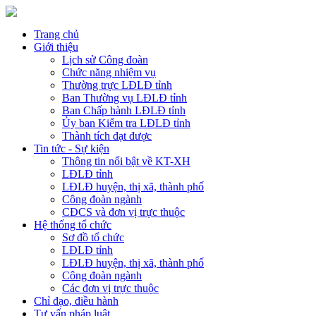
Trang chủ
Giới thiệu
Lịch sử Công đoàn
Chức năng nhiệm vụ
Thường trực LĐLĐ tỉnh
Ban Thường vụ LĐLĐ tỉnh
Ban Chấp hành LĐLĐ tỉnh
Ủy ban Kiểm tra LĐLĐ tỉnh
Thành tích đạt được
Tin tức - Sự kiện
Thông tin nổi bật về KT-XH
LĐLĐ tỉnh
LĐLĐ huyện, thị xã, thành phố
Công đoàn ngành
CĐCS và đơn vị trực thuộc
Hệ thống tổ chức
Sơ đồ tổ chức
LĐLĐ tỉnh
LĐLĐ huyện, thị xã, thành phố
Công đoàn ngành
Các đơn vị trực thuộc
Chỉ đạo, điều hành
Tư vấn pháp luật