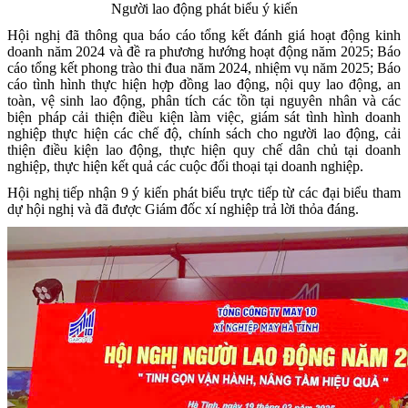
Người lao động phát biểu ý kiến
Hội nghị đã thông qua báo cáo tổng kết đánh giá hoạt động kinh
doanh năm 2024 và đề ra phương hướng hoạt động năm 2025; Báo
cáo tổng kết phong trào thi đua năm 2024, nhiệm vụ năm 2025; Báo
cáo tình hình thực hiện hợp đồng lao động, nội quy lao động, an
toàn, vệ sinh lao động, phân tích các tồn tại nguyên nhân và các
biện pháp cải thiện điều kiện làm việc, giám sát tình hình doanh
nghiệp thực hiện các chế độ, chính sách cho người lao động, cải
thiện điều kiện lao động, thực hiện quy chế dân chủ tại doanh
nghiệp, thực hiện kết quả các cuộc đối thoại tại doanh nghiệp.
Hội nghị tiếp nhận 9 ý kiến phát biểu trực tiếp từ các đại biểu tham
dự hội nghị và đã được Giám đốc xí nghiệp trả lời thỏa đáng.