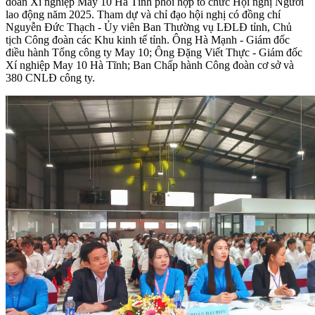
đoàn Xí nghiệp May 10 Hà Tĩnh phối hợp tổ chức Hội nghị Người
lao động năm 2025. Tham dự và chỉ đạo hội nghị có đồng chí
Nguyễn Đức Thạch - Ủy viên Ban Thường vụ LĐLĐ tỉnh, Chủ
tịch Công đoàn các Khu kinh tế tỉnh. Ông Hà Mạnh - Giám đốc
điều hành Tổng công ty May 10; Ông Đặng Viết Thực - Giám đốc
Xí nghiệp May 10 Hà Tĩnh; Ban Chấp hành Công đoàn cơ sở và
380 CNLĐ công ty.