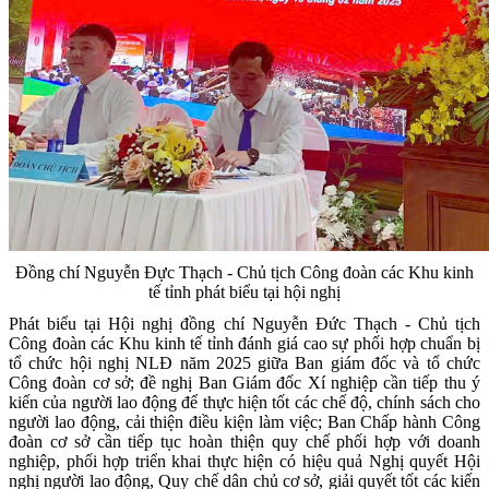
Đồng chí Nguyễn Đực Thạch - Chủ tịch Công đoàn các Khu kinh
tế tỉnh phát biểu tại hội nghị
Phát biểu tại Hội nghị đồng chí Nguyễn Đức Thạch - Chủ tịch
Công đoàn các Khu kinh tế tỉnh đánh giá cao sự phối hợp chuẩn bị
tổ chức hội nghị NLĐ năm 2025 giữa Ban giám đốc và tổ chức
Công đoàn cơ sở; đề nghị Ban Giám đốc Xí nghiệp cần tiếp thu ý
kiến của người lao động để thực hiện tốt các chế độ, chính sách cho
người lao động, cải thiện điều kiện làm việc; Ban Chấp hành Công
đoàn cơ sở cần tiếp tục hoàn thiện quy chế phối hợp với doanh
nghiệp, phối hợp triển khai thực hiện có hiệu quả Nghị quyết Hội
nghị người lao động, Quy chế dân chủ cơ sở, giải quyết tốt các kiến