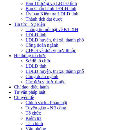
Ban Thường vụ LĐLĐ tỉnh
Ban Chấp hành LĐLĐ tỉnh
Ủy ban Kiểm tra LĐLĐ tỉnh
Thành tích đạt được
Tin tức - Sự kiện
Thông tin nổi bật về KT-XH
LĐLĐ tỉnh
LĐLĐ huyện, thị xã, thành phố
Công đoàn ngành
CĐCS và đơn vị trực thuộc
Hệ thống tổ chức
Sơ đồ tổ chức
LĐLĐ tỉnh
LĐLĐ huyện, thị xã, thành phố
Công đoàn ngành
Các đơn vị trực thuộc
Chỉ đạo, điều hành
Tư vấn pháp luật
Chuyên đề
Chính sách - Pháp luật
Tuyên giáo - Nữ công
Tổ chức
Kiểm tra
Tài chính
Văn phòng