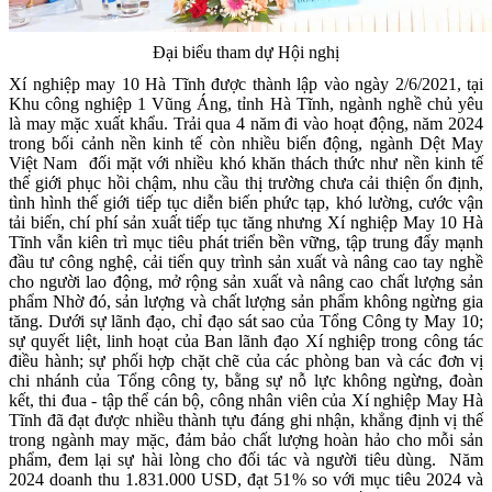
Đại biểu tham dự Hội nghị
Xí nghiệp may 10 Hà Tĩnh được thành lập vào ngày 2/6/2021, tại
Khu công nghiệp 1 Vũng Áng, tỉnh Hà Tĩnh, ngành nghề chủ yêu
là may mặc xuất khẩu. Trải qua 4 năm đi vào hoạt động, năm 2024
trong bối cảnh nền kinh tế còn nhiều biến động, ngành Dệt May
Việt Nam đối mặt với nhiều khó khăn thách thức như nền kinh tế
thế giới phục hồi chậm, nhu cầu thị trường chưa cải thiện ổn định,
tình hình thế giới tiếp tục diễn biến phức tạp, khó lường, cước vận
tải biến, chí phí sản xuất tiếp tục tăng nhưng Xí nghiệp May 10 Hà
Tĩnh vẫn kiên trì mục tiêu phát triển bền vững, tập trung đẩy mạnh
đầu tư công nghệ, cải tiến quy trình sản xuất và nâng cao tay nghề
cho người lao động, mở rộng sản xuất và nâng cao chất lượng sản
phẩm Nhờ đó, sản lượng và chất lượng sản phẩm không ngừng gia
tăng. Dưới sự lãnh đạo, chỉ đạo sát sao của Tổng Công ty May 10;
sự quyết liệt, linh hoạt của Ban lãnh đạo Xí nghiệp trong công tác
điều hành; sự phối hợp chặt chẽ của các phòng ban và các đơn vị
chi nhánh của Tổng công ty, bằng sự nỗ lực không ngừng, đoàn
kết, thi đua - tập thể cán bộ, công nhân viên của Xí nghiệp May Hà
Tĩnh đã đạt được nhiều thành tựu đáng ghi nhận, khẳng định vị thế
trong ngành may mặc, đảm bảo chất lượng hoàn hảo cho mỗi sản
phẩm, đem lại sự hài lòng cho đối tác và người tiêu dùng. Năm
2024 doanh thu 1.831.000 USD, đạt 51% so với mục tiêu 2024 và