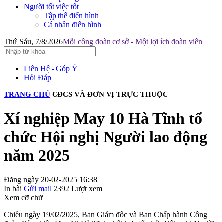
Người tốt việc tốt
Tập thể điển hình
Cá nhân điển hình
Thứ Sáu, 7/8/2026
Mỗi công đoàn cơ sở - Một lợi ích đoàn viên
Liên Hệ - Góp Ý
Hỏi Đáp
TRANG CHỦ
CĐCS VÀ ĐƠN VỊ TRỰC THUỘC
Xí nghiệp May 10 Hà Tĩnh tổ
chức Hội nghị Người lao động
năm 2025
Đăng ngày 20-02-2025 16:38
In bài
Gửi mail
2392
Lượt xem
Xem cỡ chữ
Chiều ngày 19/02/2025, Ban Giám đốc và Ban Chấp hành Công