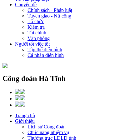
Chuyên đề
Chính sách - Pháp luật
Tuyên giáo - Nữ công
Tổ chức
Kiểm tra
Tài chính
Văn phòng
Người tốt việc tốt
Tập thể điển hình
Cá nhân điển hình
Công đoàn Hà Tĩnh
Trang chủ
Giới thiệu
Lịch sử Công đoàn
Chức năng nhiệm vụ
Thường trực LĐLĐ tỉnh