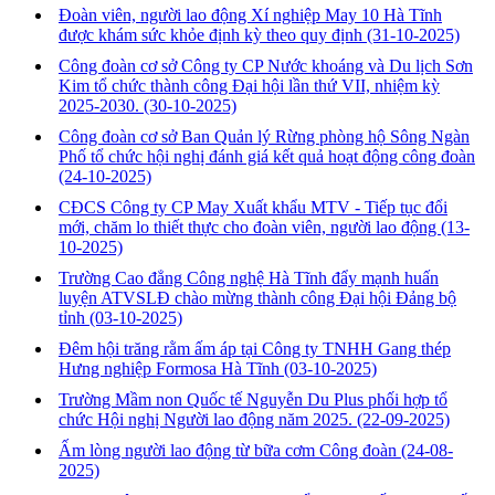
Đoàn viên, người lao động Xí nghiệp May 10 Hà Tĩnh
được khám sức khỏe định kỳ theo quy định
(31-10-2025)
Công đoàn cơ sở Công ty CP Nước khoáng và Du lịch Sơn
Kim tổ chức thành công Đại hội lần thứ VII, nhiệm kỳ
2025-2030.
(30-10-2025)
Công đoàn cơ sở Ban Quản lý Rừng phòng hộ Sông Ngàn
Phố tổ chức hội nghị đánh giá kết quả hoạt động công đoàn
(24-10-2025)
CĐCS Công ty CP May Xuất khẩu MTV - Tiếp tục đổi
mới, chăm lo thiết thực cho đoàn viên, người lao động
(13-
10-2025)
Trường Cao đẳng Công nghệ Hà Tĩnh đẩy mạnh huấn
luyện ATVSLĐ chào mừng thành công Đại hội Đảng bộ
tỉnh
(03-10-2025)
Đêm hội trăng rằm ấm áp tại Công ty TNHH Gang thép
Hưng nghiệp Formosa Hà Tĩnh
(03-10-2025)
Trường Mầm non Quốc tế Nguyễn Du Plus phối hợp tổ
chức Hội nghị Người lao động năm 2025.
(22-09-2025)
Ấm lòng người lao động từ bữa cơm Công đoàn
(24-08-
2025)