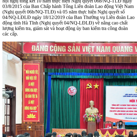
hội nghị tổng kết 10 năm thực hiện Nghị quyết 06b/NQ-TLĐ ngày
03/8/2015 của Ban Chấp hành Tổng Liên đoàn Lao động Việt Nam
(Nghị quyết 06b/NQ-TLĐ) và 05 năm thực hiện Nghị quyết số
04/NQ-LĐLĐ ngày 18/12/2019 của Ban Thường vụ Liên đoàn Lao
động tỉnh Hà Tĩnh (Nghị quyết 04/NQ-LĐLĐ) về nâng cao chất
lượng kiểm tra, giám sát và hoạt động ủy ban kiểm tra công đoàn
các cấp.