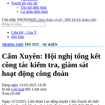
Người tốt việc tốt
Tập thể điển hình
Cá nhân điển hình
Chủ nhật, 9/8/2026
Mỗi công đoàn cơ sở - Một lợi ích đoàn viên
Liên Hệ - Góp Ý
Hỏi Đáp
TRANG CHỦ
TIN TỨC - SỰ KIỆN
Cẩm Xuyên: Hội nghị tổng kết
công tác kiểm tra, giám sát
hoạt động công đoàn
Đăng ngày 13-03-2025 14:39
In bài
Gửi mail
881
Lượt xem
Xem cỡ chữ
Ngày 12/3/2025, Liên đoàn Lao động huyện Cẩm Xuyên tổ chức