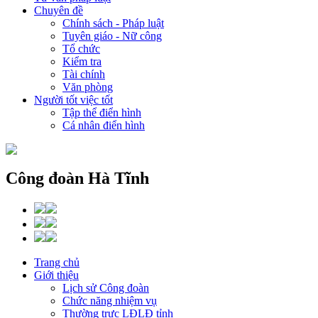
Chuyên đề
Chính sách - Pháp luật
Tuyên giáo - Nữ công
Tổ chức
Kiểm tra
Tài chính
Văn phòng
Người tốt việc tốt
Tập thể điển hình
Cá nhân điển hình
Công đoàn Hà Tĩnh
Trang chủ
Giới thiệu
Lịch sử Công đoàn
Chức năng nhiệm vụ
Thường trực LĐLĐ tỉnh