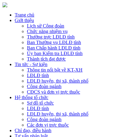
Trang chủ
Giới thiệu
Lịch sử Công đoàn
Chức năng nhiệm vụ
Thường trực LĐLĐ tỉnh
Ban Thường vụ LĐLĐ tỉnh
Ban Chấp hành LĐLĐ tỉnh
Ủy ban Kiểm tra LĐLĐ tỉnh
Thành tích đạt được
Tin tức - Sự kiện
Thông tin nổi bật về KT-XH
LĐLĐ tỉnh
LĐLĐ huyện, thị xã, thành phố
Công đoàn ngành
CĐCS và đơn vị trực thuộc
Hệ thống tổ chức
Sơ đồ tổ chức
LĐLĐ tỉnh
LĐLĐ huyện, thị xã, thành phố
Công đoàn ngành
Các đơn vị trực thuộc
Chỉ đạo, điều hành
Tư vấn pháp luật