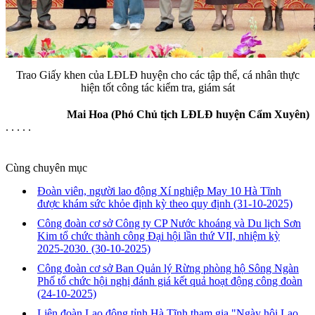
Trao Giấy khen của LĐLĐ huyện cho các tập thể, cá nhân thực
hiện tốt công tác kiểm tra, giám sát
Mai Hoa (Phó Chủ tịch LĐLĐ huyện Cẩm Xuyên)
. . . . .
Cùng chuyên mục
Đoàn viên, người lao động Xí nghiệp May 10 Hà Tĩnh
được khám sức khỏe định kỳ theo quy định
(31-10-2025)
Công đoàn cơ sở Công ty CP Nước khoáng và Du lịch Sơn
Kim tổ chức thành công Đại hội lần thứ VII, nhiệm kỳ
2025-2030.
(30-10-2025)
Công đoàn cơ sở Ban Quản lý Rừng phòng hộ Sông Ngàn
Phố tổ chức hội nghị đánh giá kết quả hoạt động công đoàn
(24-10-2025)
Liên đoàn Lao động tỉnh Hà Tĩnh tham gia "Ngày hội Lao