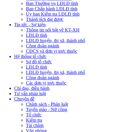
Ban Thường vụ LĐLĐ tỉnh
Ban Chấp hành LĐLĐ tỉnh
Ủy ban Kiểm tra LĐLĐ tỉnh
Thành tích đạt được
Tin tức - Sự kiện
Thông tin nổi bật về KT-XH
LĐLĐ tỉnh
LĐLĐ huyện, thị xã, thành phố
Công đoàn ngành
CĐCS và đơn vị trực thuộc
Hệ thống tổ chức
Sơ đồ tổ chức
LĐLĐ tỉnh
LĐLĐ huyện, thị xã, thành phố
Công đoàn ngành
Các đơn vị trực thuộc
Chỉ đạo, điều hành
Tư vấn pháp luật
Chuyên đề
Chính sách - Pháp luật
Tuyên giáo - Nữ công
Tổ chức
Kiểm tra
Tài chính
Văn phòng