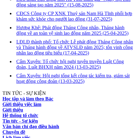
động sáng tạo năm 2025"
(15-08-2025)
CĐCS Công ty CP XNK Thuỷ sản Nam Hà Tĩnh phối hợp
khám sức khỏe cho người lao động
(31-07-2025)
Hương Khê: Phát động Tháng Công nhân, Tháng hành
động về an toàn vệ sinh lao động năm 2025
(25-04-2025)
LĐLĐ thành phố: Tổ chức Lễ phát động Tháng Công nhân
và Tháng hành động về ATVSLĐ năm 2025; tôn vinh công
nhân lao động tiêu biểu
(17-04-2025)
Cẩm Xuyên: Tổ chức hội nghị tuyên truyền Luật Công
đoàn, Luật BHXH năm 2024
(13-03-2025)
Cẩm Xuyên: Hội nghị tổng kết công tác kiểm tra, giám sát
hoạt động công đoàn
(13-03-2025)
TIN TỨC - SỰ KIỆN
Học tập và làm theo Bác
Giới thiệu việc làm
Giới thiệu
Hệ thống tổ chức
Tin tức - Sự kiện
Văn bản chỉ đạo điều hành
Chuyên đề
Lịch làm việc