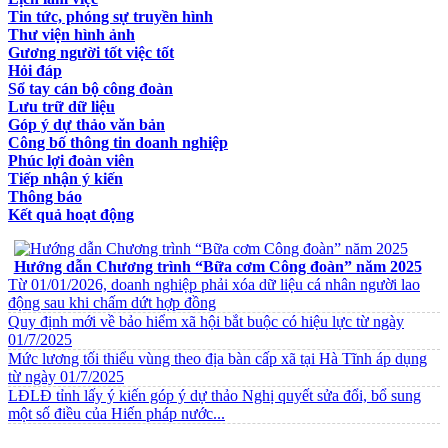
Tin tức, phóng sự truyền hình
Thư viện hình ảnh
Gương người tốt việc tốt
Hỏi đáp
Sổ tay cán bộ công đoàn
Lưu trữ dữ liệu
Góp ý dự thảo văn bản
Công bố thông tin doanh nghiệp
Phúc lợi đoàn viên
Tiếp nhận ý kiến
Thông báo
Kết quả hoạt động
VĂN BẢN VỀ CHẾ ĐỘ CHÍNH SÁCH
Hướng dẫn Chương trình “Bữa cơm Công đoàn” năm 2025
Từ 01/01/2026, doanh nghiệp phải xóa dữ liệu cá nhân người lao
động sau khi chấm dứt hợp đồng
Quy định mới về bảo hiểm xã hội bắt buộc có hiệu lực từ ngày
01/7/2025
Mức lương tối thiểu vùng theo địa bàn cấp xã tại Hà Tĩnh áp dụng
từ ngày 01/7/2025
LĐLĐ tỉnh lấy ý kiến góp ý dự thảo Nghị quyết sửa đổi, bổ sung
một số điều của Hiến pháp nước...