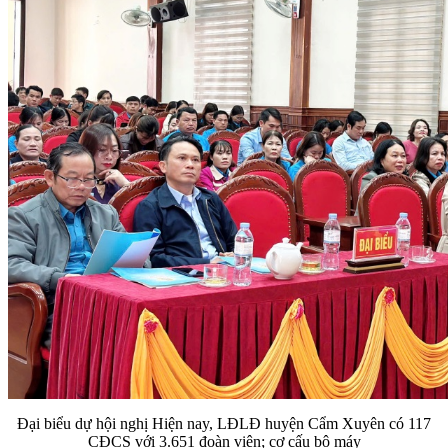
Đại biểu dự hội nghị Hiện nay, LĐLĐ huyện Cẩm Xuyên có 117
CĐCS với 3.651 đoàn viên; cơ cấu bộ máy