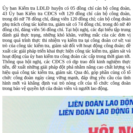
Ủy ban Kiểm tra LĐLĐ huyện có 05 đồng chí cán bộ công đoàn,
43 Ủy ban Kiểm tra CĐCS với 129 đồng chí cán bộ công đoàn,
trong đó nữ 78 đồng chí, đảng viên 120 đồng chí; cán bộ công đoàn
phụ trách công tác kiểm tra, giám sát có 74 đồng chí, trong đó nữ 40
đồng chí, đảng viên 56 đồng chí. Tại hội nghị, các đại biểu tập trung
đánh giá thực trạng, những khó khăn, vướng mắc của các đơn vị
trong quá trình thực thi nhiệm vụ kiểm tra tại công đoàn cơ sở; vai
trò của công tác kiểm tra, giám sát đối với hoạt động công đoàn; đề
xuất các giải pháp triển khai thực hiện công tác kiểm tra, giám sát và
hoạt động của ủy ban kiểm tra công đoàn các cấp trong thời gian tới.
Thông qua hội nghị, các CĐCS có dịp trao đổi kinh nghiệm thực
tiễn, đề xuất những giải pháp đột phá nhằm nâng cao chất lượng và
hiệu quả công tác kiểm tra, giám sát. Qua đó, góp phần củng cố tổ
chức công đoàn ngày càng vững mạnh, đáp ứng yêu cầu của tình
hình mới và khẳng định vai trò nòng cốt của tổ chức công đoàn
trong bảo vệ quyền lợi của đoàn viên và người lao động.