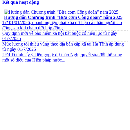
Kết quả hoạt động
VĂN BẢN VỀ CHẾ ĐỘ CHÍNH SÁCH
Hướng dẫn Chương trình “Bữa cơm Công đoàn” năm 2025
Từ 01/01/2026, doanh nghiệp phải xóa dữ liệu cá nhân người lao
động sau khi chấm dứt hợp đồng
Quy định mới về bảo hiểm xã hội bắt buộc có hiệu lực từ ngày
01/7/2025
Mức lương tối thiểu vùng theo địa bàn cấp xã tại Hà Tĩnh áp dụng
từ ngày 01/7/2025
LĐLĐ tỉnh lấy ý kiến góp ý dự thảo Nghị quyết sửa đổi, bổ sung
một số điều của Hiến pháp nước...