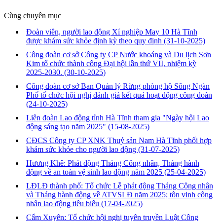
Cùng chuyên mục
Đoàn viên, người lao động Xí nghiệp May 10 Hà Tĩnh
được khám sức khỏe định kỳ theo quy định
(31-10-2025)
Công đoàn cơ sở Công ty CP Nước khoáng và Du lịch Sơn
Kim tổ chức thành công Đại hội lần thứ VII, nhiệm kỳ
2025-2030.
(30-10-2025)
Công đoàn cơ sở Ban Quản lý Rừng phòng hộ Sông Ngàn
Phố tổ chức hội nghị đánh giá kết quả hoạt động công đoàn
(24-10-2025)
Liên đoàn Lao động tỉnh Hà Tĩnh tham gia "Ngày hội Lao
động sáng tạo năm 2025"
(15-08-2025)
CĐCS Công ty CP XNK Thuỷ sản Nam Hà Tĩnh phối hợp
khám sức khỏe cho người lao động
(31-07-2025)
Hương Khê: Phát động Tháng Công nhân, Tháng hành
động về an toàn vệ sinh lao động năm 2025
(25-04-2025)
LĐLĐ thành phố: Tổ chức Lễ phát động Tháng Công nhân
và Tháng hành động về ATVSLĐ năm 2025; tôn vinh công
nhân lao động tiêu biểu
(17-04-2025)
Cẩm Xuyên: Tổ chức hội nghị tuyên truyền Luật Công