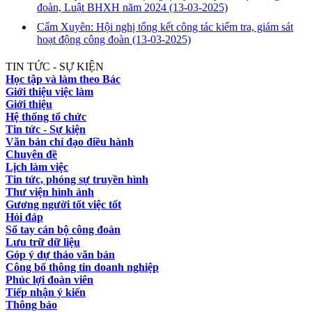
đoàn, Luật BHXH năm 2024
(13-03-2025)
Cẩm Xuyên: Hội nghị tổng kết công tác kiểm tra, giám sát
hoạt động công đoàn
(13-03-2025)
TIN TỨC - SỰ KIỆN
Học tập và làm theo Bác
Giới thiệu việc làm
Giới thiệu
Hệ thống tổ chức
Tin tức - Sự kiện
Văn bản chỉ đạo điều hành
Chuyên đề
Lịch làm việc
Tin tức, phóng sự truyền hình
Thư viện hình ảnh
Gương người tốt việc tốt
Hỏi đáp
Sổ tay cán bộ công đoàn
Lưu trữ dữ liệu
Góp ý dự thảo văn bản
Công bố thông tin doanh nghiệp
Phúc lợi đoàn viên
Tiếp nhận ý kiến
Thông báo