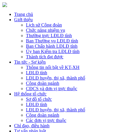
Trang chủ
Giới thiệu
Lịch sử Công đoàn
Chức năng nhiệm vụ
Thường trực LĐLĐ tỉnh
Ban Thường vụ LĐLĐ tỉnh
Ban Chấp hành LĐLĐ tỉnh
Ủy ban Kiểm tra LĐLĐ tỉnh
Thành tích đạt được
Tin tức - Sự kiện
Thông tin nổi bật về KT-XH
LĐLĐ tỉnh
LĐLĐ huyện, thị xã, thành phố
Công đoàn ngành
CĐCS và đơn vị trực thuộc
Hệ thống tổ chức
Sơ đồ tổ chức
LĐLĐ tỉnh
LĐLĐ huyện, thị xã, thành phố
Công đoàn ngành
Các đơn vị trực thuộc
Chỉ đạo, điều hành
Tư vấn pháp luật