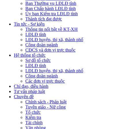
Ban Thường vụ LĐLĐ tỉnh
Ban Chấp hành LĐLĐ tỉnh
Ủy ban Kiểm tra LĐLĐ tỉnh
Thành tích đạt được
Tin tức - Sự kiện
Thông tin nổi bật về KT-XH
LĐLĐ tỉnh
LĐLĐ huyện, thị xã, thành phố
Công đoàn ngành
CĐCS và đơn vị trực thuộc
Hệ thống tổ chức
Sơ đồ tổ chức
LĐLĐ tỉnh
LĐLĐ huyện, thị xã, thành phố
Công đoàn ngành
Các đơn vị trực thuộc
Chỉ đạo, điều hành
Tư vấn pháp luật
Chuyên đề
Chính sách - Pháp luật
Tuyên giáo - Nữ công
Tổ chức
Kiểm tra
Tài chính
Văn phòng