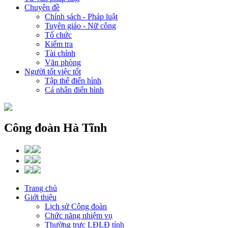
Chuyên đề
Chính sách - Pháp luật
Tuyên giáo - Nữ công
Tổ chức
Kiểm tra
Tài chính
Văn phòng
Người tốt việc tốt
Tập thể điển hình
Cá nhân điển hình
Công đoàn Hà Tĩnh
Trang chủ
Giới thiệu
Lịch sử Công đoàn
Chức năng nhiệm vụ
Thường trực LĐLĐ tỉnh