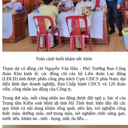
Toàn cảnh buổi khám sức khỏe
Tham dự có đồng chí Nguyễn Văn Hào - Phó Trưởng Ban Công
đoàn Khu kinh tế, các đồng chí cán bộ Liên đoàn Lao động
(LĐLĐ) tỉnh được phân công phụ trách Cụm CĐCS phía Nam; đại
diện lãnh đạo doanh nghiệp, Ban Chấp hành CĐCS và 120 đoàn
viên, công nhân lao động của Công ty.
Trong đợt này, mỗi công nhân lao động được đội ngũ y, bác sĩ của
Trung tâm Kiểm soát bệnh tật tỉnh Hà Tĩnh thực hiện đầy đủ các
quy trình và nội dung khám tổng quát, siêu âm, xét nghiệm công
thức máu, đường máu, mỡ trong máu, xét nghiệm chức năng gan,
nước tiểu, khám tai - mũi - họng, mắt, da liễu…