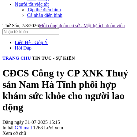
Người tốt việc tốt
Tập thể điển hình
Cá nhân điển hình
Thứ Sáu, 7/8/2026
Mỗi công đoàn cơ sở - Một lợi ích đoàn viên
Liên Hệ - Góp Ý
Hỏi Đáp
TRANG CHỦ
TIN TỨC - SỰ KIỆN
CĐCS Công ty CP XNK Thuỷ
sản Nam Hà Tĩnh phối hợp
khám sức khỏe cho người lao
động
Đăng ngày 31-07-2025 15:15
In bài
Gửi mail
1268
Lượt xem
Xem cỡ chữ