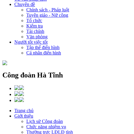
Chuyên đề
Chính sách - Pháp luật
Tuyên giáo - Nữ công
Tổ chức
Kiểm tra
Tài chính
Văn phòng
Người tốt việc tốt
Tập thể điển hình
Cá nhân điển hình
Công đoàn Hà Tĩnh
Trang chủ
Giới thiệu
Lịch sử Công đoàn
Chức năng nhiệm vụ
Thường trực LĐLĐ tỉnh