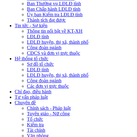
Ban Thường vụ LĐLĐ tỉnh
Ban Chấp hành LĐLĐ tỉnh
Ủy ban Kiểm tra LĐLĐ tỉnh
Thành tích đạt được
Tin tức - Sự kiện
Thông tin nổi bật về KT-XH
LĐLĐ tỉnh
LĐLĐ huyện, thị xã, thành phố
Công đoàn ngành
CĐCS và đơn vị trực thuộc
Hệ thống tổ chức
Sơ đồ tổ chức
LĐLĐ tỉnh
LĐLĐ huyện, thị xã, thành phố
Công đoàn ngành
Các đơn vị trực thuộc
Chỉ đạo, điều hành
Tư vấn pháp luật
Chuyên đề
Chính sách - Pháp luật
Tuyên giáo - Nữ công
Tổ chức
Kiểm tra
Tài chính
Văn phòng