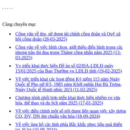
. . . . .
Cùng chuyên mục
Công văn về thu, sử dụng tài chính công đoàn và Quỹ xã
hội công đoàn
(28-03-2025)
Công văn về việc bình chọn, giới thiệu điển hình trong các
phong trào thi đua trong Tháng công nhân năm 2025
(13-
03-2025)
Vv triển khai thực hiện Đề án số 02/ĐA-LĐLĐ ngày
15/01/2025 của Ban Thường vụ LĐLĐ tỉnh
(19-02-2025)
Về việc triển khai các hoạt động Kỷ niệm 115 năm Ngày
Quốc tế Phụ nữ 8/3, 1985 năm Khởi nghĩa Hai Bà Trưng,
Ngày Quốc tế Hạnh phúc 20/3
(11-02-2025)
Chương trình phối hợp triển khai thực hiện nhiệm vụ văn
hóa, thể thao và du lịch năm 2025
(17-01-2025)
Về việc điều chỉnh một số nội dung liên quan việc xây dựng
CQ, ĐV, DN đạt chuẩn văn hóa
(18-09-2024)
Về việc ủng hộ các tỉnh phía Bắc khắc phục hậu quả thiên
tai, lũ lụt
(10-09-2024)