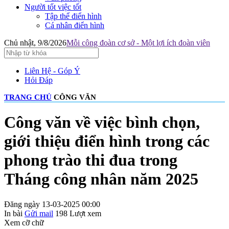
Người tốt việc tốt
Tập thể điển hình
Cá nhân điển hình
Chủ nhật, 9/8/2026
Mỗi công đoàn cơ sở - Một lợi ích đoàn viên
Liên Hệ - Góp Ý
Hỏi Đáp
TRANG CHỦ
CÔNG VĂN
Công văn về việc bình chọn,
giới thiệu điển hình trong các
phong trào thi đua trong
Tháng công nhân năm 2025
Đăng ngày 13-03-2025 00:00
In bài
Gửi mail
198
Lượt xem
Xem cỡ chữ