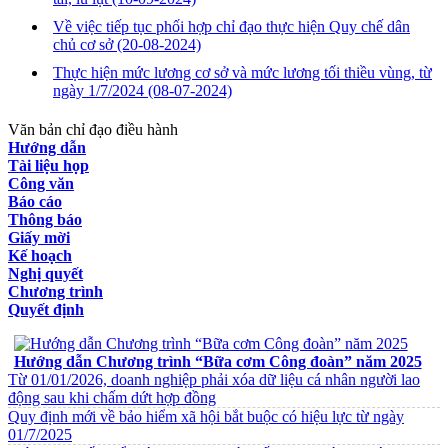
Về việc tiếp tục phối hợp chỉ đạo thực hiện Quy chế dân
chủ cơ sở
(20-08-2024)
Thực hiện mức lương cơ sở và mức lương tối thiều vùng, từ
ngày 1/7/2024
(08-07-2024)
Văn bản chỉ đạo điều hành
Hướng dẫn
Tài liệu họp
Công văn
Báo cáo
Thông báo
Giấy mời
Kế hoạch
Nghị quyết
Chương trình
Quyết định
VĂN BẢN VỀ CHẾ ĐỘ CHÍNH SÁCH
Hướng dẫn Chương trình “Bữa cơm Công đoàn” năm 2025
Từ 01/01/2026, doanh nghiệp phải xóa dữ liệu cá nhân người lao
động sau khi chấm dứt hợp đồng
Quy định mới về bảo hiểm xã hội bắt buộc có hiệu lực từ ngày
01/7/2025