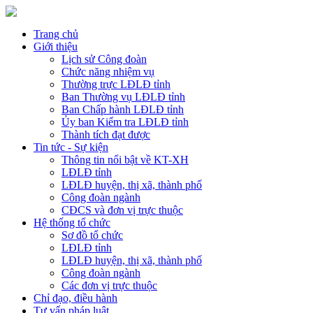
Trang chủ
Giới thiệu
Lịch sử Công đoàn
Chức năng nhiệm vụ
Thường trực LĐLĐ tỉnh
Ban Thường vụ LĐLĐ tỉnh
Ban Chấp hành LĐLĐ tỉnh
Ủy ban Kiểm tra LĐLĐ tỉnh
Thành tích đạt được
Tin tức - Sự kiện
Thông tin nổi bật về KT-XH
LĐLĐ tỉnh
LĐLĐ huyện, thị xã, thành phố
Công đoàn ngành
CĐCS và đơn vị trực thuộc
Hệ thống tổ chức
Sơ đồ tổ chức
LĐLĐ tỉnh
LĐLĐ huyện, thị xã, thành phố
Công đoàn ngành
Các đơn vị trực thuộc
Chỉ đạo, điều hành
Tư vấn pháp luật