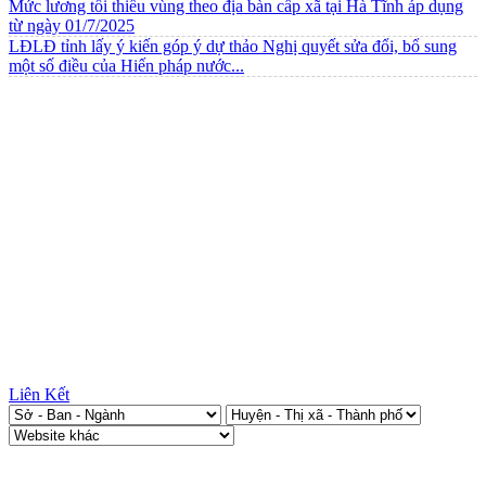
Mức lương tối thiểu vùng theo địa bàn cấp xã tại Hà Tĩnh áp dụng
từ ngày 01/7/2025
LĐLĐ tỉnh lấy ý kiến góp ý dự thảo Nghị quyết sửa đổi, bổ sung
một số điều của Hiến pháp nước...
Liên Kết
Thống kê truy cập