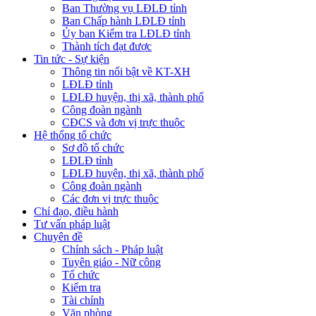
Ban Thường vụ LĐLĐ tỉnh
Ban Chấp hành LĐLĐ tỉnh
Ủy ban Kiểm tra LĐLĐ tỉnh
Thành tích đạt được
Tin tức - Sự kiện
Thông tin nổi bật về KT-XH
LĐLĐ tỉnh
LĐLĐ huyện, thị xã, thành phố
Công đoàn ngành
CĐCS và đơn vị trực thuộc
Hệ thống tổ chức
Sơ đồ tổ chức
LĐLĐ tỉnh
LĐLĐ huyện, thị xã, thành phố
Công đoàn ngành
Các đơn vị trực thuộc
Chỉ đạo, điều hành
Tư vấn pháp luật
Chuyên đề
Chính sách - Pháp luật
Tuyên giáo - Nữ công
Tổ chức
Kiểm tra
Tài chính
Văn phòng