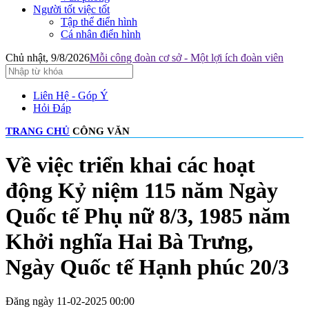
Người tốt việc tốt
Tập thể điển hình
Cá nhân điển hình
Chủ nhật, 9/8/2026
Mỗi công đoàn cơ sở - Một lợi ích đoàn viên
Liên Hệ - Góp Ý
Hỏi Đáp
TRANG CHỦ
CÔNG VĂN
Về việc triển khai các hoạt
động Kỷ niệm 115 năm Ngày
Quốc tế Phụ nữ 8/3, 1985 năm
Khởi nghĩa Hai Bà Trưng,
Ngày Quốc tế Hạnh phúc 20/3
Đăng ngày 11-02-2025 00:00