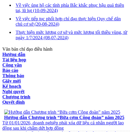
Về việc ủng hộ các tỉnh phía Bắc khắc phục hậu quả thiên
tai, lũ lụt
(10-09-2024)
Về việc tiếp tục phối hợp chỉ đạo thực hiện Quy chế dân
chủ cơ sở
(20-08-2024)
Thực hiện mức lương cơ sở và mức lương tối thiều vùng, từ
ngày 1/7/2024
(08-07-2024)
Văn bản chỉ đạo điều hành
Hướng dẫn
Tài liệu họp
Công văn
Báo cáo
Thông báo
Giấy mời
Kế hoạch
Nghị quyết
Chương trình
Quyết định
VĂN BẢN VỀ CHẾ ĐỘ CHÍNH SÁCH
Hướng dẫn Chương trình “Bữa cơm Công đoàn” năm 2025
Từ 01/01/2026, doanh nghiệp phải xóa dữ liệu cá nhân người lao
động sau khi chấm dứt hợp đồng