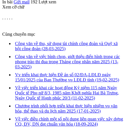
In bài
Gửi mail
192
Lượt xem
Xem cỡ chữ
. . . . .
Cùng chuyên mục
Công văn về thu, sử dụng tài chính công đoàn và Quỹ xã
hội công đoàn
(28-03-2025)
Công văn về việc bình chọn, giới thiệu điển hình trong các
phong trào thi đua trong Tháng công nhân năm 2025
(13-
03-2025)
Vv triển khai thực hiện Đề án số 02/ĐA-LĐLĐ ngày
15/01/2025 của Ban Thường vụ LĐLĐ tỉnh
(19-02-2025)
Về việc triển khai các hoạt động Kỷ niệm 115 năm Ngày
Quốc tế Phụ nữ 8/3, 1985 năm Khởi nghĩa Hai Bà Trưng,
Ngày Quốc tế Hạnh phúc 20/3
(11-02-2025)
Chương trình phối hợp triển khai thực hiện nhiệm vụ văn
hóa, thể thao và du lịch năm 2025
(17-01-2025)
Về việc điều chỉnh một số nội dung liên quan việc xây dựng
CQ, ĐV, DN đạt chuẩn văn hóa
(18-09-2024)