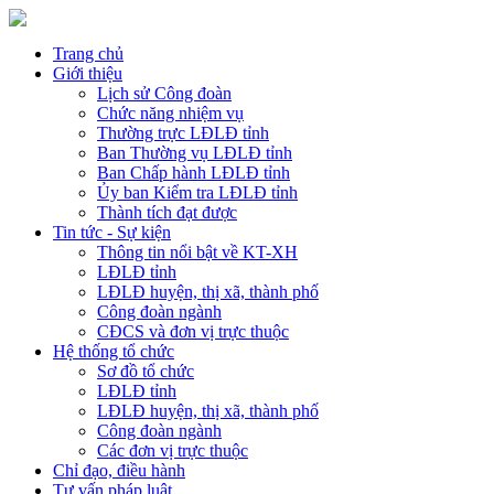
Trang chủ
Giới thiệu
Lịch sử Công đoàn
Chức năng nhiệm vụ
Thường trực LĐLĐ tỉnh
Ban Thường vụ LĐLĐ tỉnh
Ban Chấp hành LĐLĐ tỉnh
Ủy ban Kiểm tra LĐLĐ tỉnh
Thành tích đạt được
Tin tức - Sự kiện
Thông tin nổi bật về KT-XH
LĐLĐ tỉnh
LĐLĐ huyện, thị xã, thành phố
Công đoàn ngành
CĐCS và đơn vị trực thuộc
Hệ thống tổ chức
Sơ đồ tổ chức
LĐLĐ tỉnh
LĐLĐ huyện, thị xã, thành phố
Công đoàn ngành
Các đơn vị trực thuộc
Chỉ đạo, điều hành
Tư vấn pháp luật