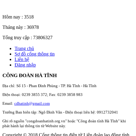
Thống kê truy cập
Hôm nay :
3518
Tháng này :
36978
Tổng truy cập :
73806327
Trang chủ
Sơ đồ cổng thông tin
Liên hệ
Đăng nhập
CÔNG ĐOÀN HÀ TĨNH
Địa chỉ: Số 15 - Phan Đình Phùng - TP. Hà Tĩnh - Hà Tĩnh
Điện thoại: 0239 3855 372; Fax: 0239 3858 983
Email:
cdhatinh@gmail.com
Trưởng Ban biên tập: Ngô Đình Vân - Điện thoại liên hệ: 0912732041
Ghi rõ nguồn "congdoanhatinh.org.vn" hoặc "Công đoàn tỉnh Hà Tĩnh" khi
phát hành lại thông tin từ Website này.
Copyright © 2018 Cổng thông tin điện tử Liên đoàn lao động tỉnh