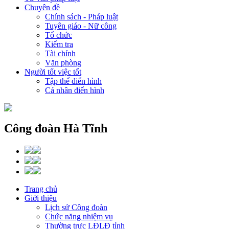
Chuyên đề
Chính sách - Pháp luật
Tuyên giáo - Nữ công
Tổ chức
Kiểm tra
Tài chính
Văn phòng
Người tốt việc tốt
Tập thể điển hình
Cá nhân điển hình
Công đoàn Hà Tĩnh
Trang chủ
Giới thiệu
Lịch sử Công đoàn
Chức năng nhiệm vụ
Thường trực LĐLĐ tỉnh