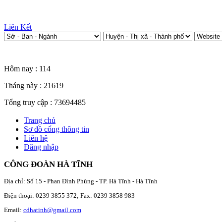
Liên Kết
Thống kê truy cập
Hôm nay :
114
Tháng này :
21619
Tổng truy cập :
73694485
Trang chủ
Sơ đồ cổng thông tin
Liên hệ
Đăng nhập
CÔNG ĐOÀN HÀ TĨNH
Địa chỉ: Số 15 - Phan Đình Phùng - TP. Hà Tĩnh - Hà Tĩnh
Điện thoại: 0239 3855 372; Fax: 0239 3858 983
Email:
cdhatinh@gmail.com