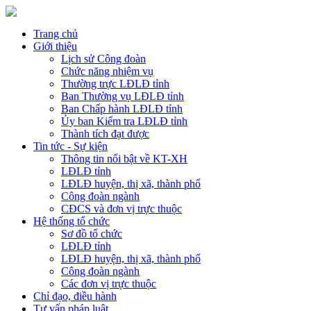
Trang chủ
Giới thiệu
Lịch sử Công đoàn
Chức năng nhiệm vụ
Thường trực LĐLĐ tỉnh
Ban Thường vụ LĐLĐ tỉnh
Ban Chấp hành LĐLĐ tỉnh
Ủy ban Kiểm tra LĐLĐ tỉnh
Thành tích đạt được
Tin tức - Sự kiện
Thông tin nổi bật về KT-XH
LĐLĐ tỉnh
LĐLĐ huyện, thị xã, thành phố
Công đoàn ngành
CĐCS và đơn vị trực thuộc
Hệ thống tổ chức
Sơ đồ tổ chức
LĐLĐ tỉnh
LĐLĐ huyện, thị xã, thành phố
Công đoàn ngành
Các đơn vị trực thuộc
Chỉ đạo, điều hành
Tư vấn pháp luật