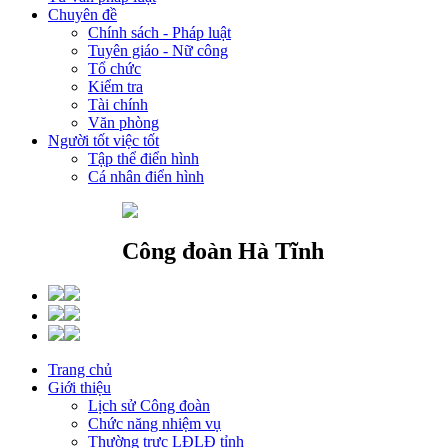
Chuyên đề
Chính sách - Pháp luật
Tuyên giáo - Nữ công
Tổ chức
Kiểm tra
Tài chính
Văn phòng
Người tốt việc tốt
Tập thể điển hình
Cá nhân điển hình
Công đoàn Hà Tĩnh
Trang chủ
Giới thiệu
Lịch sử Công đoàn
Chức năng nhiệm vụ
Thường trực LĐLĐ tỉnh