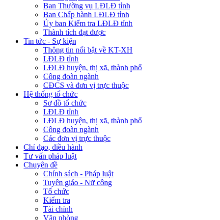
Ban Thường vụ LĐLĐ tỉnh
Ban Chấp hành LĐLĐ tỉnh
Ủy ban Kiểm tra LĐLĐ tỉnh
Thành tích đạt được
Tin tức - Sự kiện
Thông tin nổi bật về KT-XH
LĐLĐ tỉnh
LĐLĐ huyện, thị xã, thành phố
Công đoàn ngành
CĐCS và đơn vị trực thuộc
Hệ thống tổ chức
Sơ đồ tổ chức
LĐLĐ tỉnh
LĐLĐ huyện, thị xã, thành phố
Công đoàn ngành
Các đơn vị trực thuộc
Chỉ đạo, điều hành
Tư vấn pháp luật
Chuyên đề
Chính sách - Pháp luật
Tuyên giáo - Nữ công
Tổ chức
Kiểm tra
Tài chính
Văn phòng