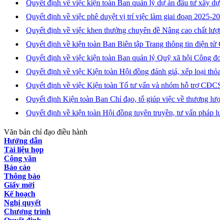
Quyết định về việc kiện toàn Ban quản lý dự án đầu tư xây 
Quyết định về việc phê duyệt vị trí việc làm giai đoạn 202
Quyết định về việc khen thưởng chuyên đề Nâng cao chất lượ
Quyết định về kiện toàn Ban Biên tập Trang thông tin điện 
Quyết định về việc kiện toàn Ban quản lý Quỹ xã hội Công đ
Quyết định về việc Kiện toàn Hội đồng đánh giá, xếp loại 
Quyết định về việc Kiện toàn Tổ tư vấn và nhóm hỗ trợ CĐ
Quyết định Kiện toàn Ban Chỉ đạo, tổ giúp việc về thương 
Quyết định về kiện toàn Hội đồng tuyên truyền, tư vấn pháp 
Văn bản chỉ đạo điều hành
Hướng dẫn
Tài liệu họp
Công văn
Báo cáo
Thông báo
Giấy mời
Kế hoạch
Nghị quyết
Chương trình