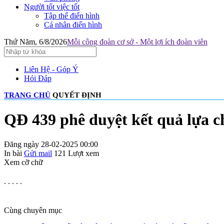
Người tốt việc tốt
Tập thể điển hình
Cá nhân điển hình
Thứ Năm, 6/8/2026
Mỗi công đoàn cơ sở - Một lợi ích đoàn viên
Liên Hệ - Góp Ý
Hỏi Đáp
TRANG CHỦ
QUYẾT ĐỊNH
QĐ 439 phê duyệt kết quả lựa c
Đăng ngày 28-02-2025 00:00
In bài
Gửi mail
121
Lượt xem
Xem cỡ chữ
. . . . .
Cùng chuyên mục