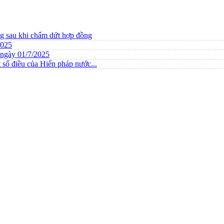
ng sau khi chấm dứt hợp đồng
2025
ừ ngày 01/7/2025
 số điều của Hiến pháp nước...