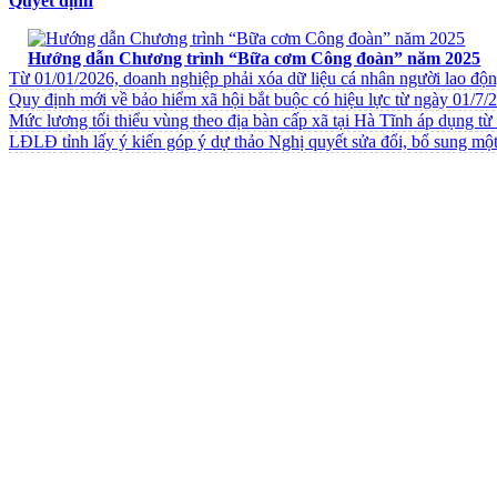
Quyết định
VĂN BẢN VỀ CHẾ ĐỘ CHÍNH SÁCH
Hướng dẫn Chương trình “Bữa cơm Công đoàn” năm 2025
Từ 01/01/2026, doanh nghiệp phải xóa dữ liệu cá nhân người lao độ
Quy định mới về bảo hiểm xã hội bắt buộc có hiệu lực từ ngày 01/7/
Mức lương tối thiểu vùng theo địa bàn cấp xã tại Hà Tĩnh áp dụng t
LĐLĐ tỉnh lấy ý kiến góp ý dự thảo Nghị quyết sửa đổi, bổ sung một