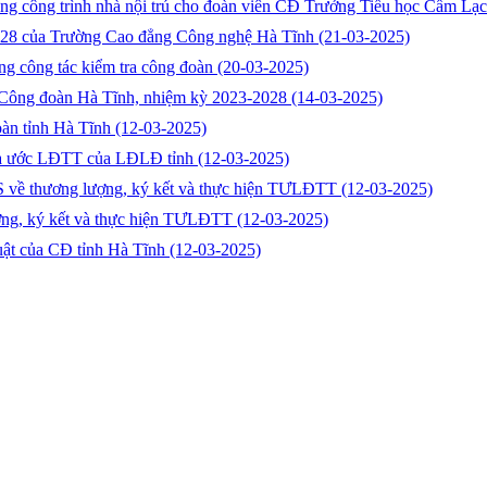
dựng công trình nhà nội trú cho đoàn viên CĐ Trưởng Tiểu học Cẩm Lạ
5-2028 của Trường Cao đẳng Công nghệ Hà Tĩnh
(21-03-2025)
ng công tác kiểm tra công đoàn
(20-03-2025)
tử Công đoàn Hà Tĩnh, nhiệm kỳ 2023-2028
(14-03-2025)
oàn tỉnh Hà Tĩnh
(12-03-2025)
thỏa ước LĐTT của LĐLĐ tỉnh
(12-03-2025)
CS về thương lượng, ký kết và thực hiện TƯLĐTT
(12-03-2025)
lượng, ký kết và thực hiện TƯLĐTT
(12-03-2025)
luật của CĐ tỉnh Hà Tĩnh
(12-03-2025)