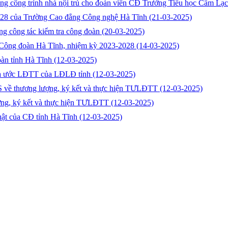
dựng công trình nhà nội trú cho đoàn viên CĐ Trưởng Tiểu học Cẩm Lạ
5-2028 của Trường Cao đẳng Công nghệ Hà Tĩnh
(21-03-2025)
ng công tác kiểm tra công đoàn
(20-03-2025)
tử Công đoàn Hà Tĩnh, nhiệm kỳ 2023-2028
(14-03-2025)
oàn tỉnh Hà Tĩnh
(12-03-2025)
thỏa ước LĐTT của LĐLĐ tỉnh
(12-03-2025)
CS về thương lượng, ký kết và thực hiện TƯLĐTT
(12-03-2025)
lượng, ký kết và thực hiện TƯLĐTT
(12-03-2025)
luật của CĐ tỉnh Hà Tĩnh
(12-03-2025)