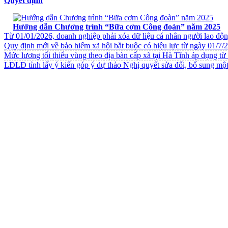
Quyết định
VĂN BẢN VỀ CHẾ ĐỘ CHÍNH SÁCH
Hướng dẫn Chương trình “Bữa cơm Công đoàn” năm 2025
Từ 01/01/2026, doanh nghiệp phải xóa dữ liệu cá nhân người lao độ
Quy định mới về bảo hiểm xã hội bắt buộc có hiệu lực từ ngày 01/7/
Mức lương tối thiểu vùng theo địa bàn cấp xã tại Hà Tĩnh áp dụng t
LĐLĐ tỉnh lấy ý kiến góp ý dự thảo Nghị quyết sửa đổi, bổ sung một