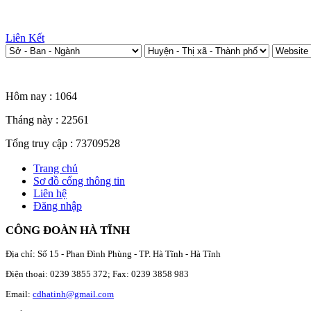
Liên Kết
Thống kê truy cập
Hôm nay :
1064
Tháng này :
22561
Tổng truy cập :
73709528
Trang chủ
Sơ đồ cổng thông tin
Liên hệ
Đăng nhập
CÔNG ĐOÀN HÀ TĨNH
Địa chỉ: Số 15 - Phan Đình Phùng - TP. Hà Tĩnh - Hà Tĩnh
Điện thoại: 0239 3855 372; Fax: 0239 3858 983
Email:
cdhatinh@gmail.com