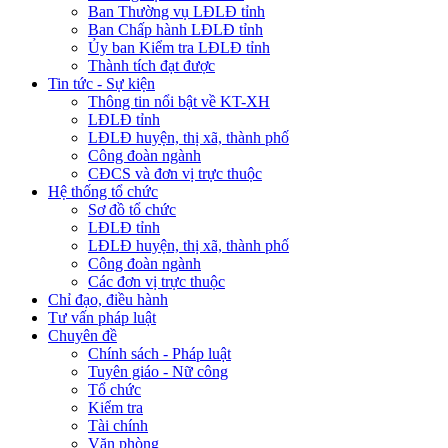
Ban Thường vụ LĐLĐ tỉnh
Ban Chấp hành LĐLĐ tỉnh
Ủy ban Kiểm tra LĐLĐ tỉnh
Thành tích đạt được
Tin tức - Sự kiện
Thông tin nổi bật về KT-XH
LĐLĐ tỉnh
LĐLĐ huyện, thị xã, thành phố
Công đoàn ngành
CĐCS và đơn vị trực thuộc
Hệ thống tổ chức
Sơ đồ tổ chức
LĐLĐ tỉnh
LĐLĐ huyện, thị xã, thành phố
Công đoàn ngành
Các đơn vị trực thuộc
Chỉ đạo, điều hành
Tư vấn pháp luật
Chuyên đề
Chính sách - Pháp luật
Tuyên giáo - Nữ công
Tổ chức
Kiểm tra
Tài chính
Văn phòng