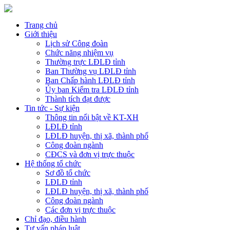
Trang chủ
Giới thiệu
Lịch sử Công đoàn
Chức năng nhiệm vụ
Thường trực LĐLĐ tỉnh
Ban Thường vụ LĐLĐ tỉnh
Ban Chấp hành LĐLĐ tỉnh
Ủy ban Kiểm tra LĐLĐ tỉnh
Thành tích đạt được
Tin tức - Sự kiện
Thông tin nổi bật về KT-XH
LĐLĐ tỉnh
LĐLĐ huyện, thị xã, thành phố
Công đoàn ngành
CĐCS và đơn vị trực thuộc
Hệ thống tổ chức
Sơ đồ tổ chức
LĐLĐ tỉnh
LĐLĐ huyện, thị xã, thành phố
Công đoàn ngành
Các đơn vị trực thuộc
Chỉ đạo, điều hành
Tư vấn pháp luật