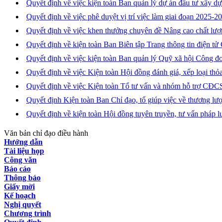
Quyết định về việc kiện toàn Ban quản lý dự án đầu tư xây 
Quyết định về việc phê duyệt vị trí việc làm giai đoạn 202
Quyết định về việc khen thưởng chuyên đề Nâng cao chất lượ
Quyết định về kiện toàn Ban Biên tập Trang thông tin điện 
Quyết định về việc kiện toàn Ban quản lý Quỹ xã hội Công đ
Quyết định về việc Kiện toàn Hội đồng đánh giá, xếp loại 
Quyết định về việc Kiện toàn Tổ tư vấn và nhóm hỗ trợ CĐ
Quyết định Kiện toàn Ban Chỉ đạo, tổ giúp việc về thương 
Quyết định về kiện toàn Hội đồng tuyên truyền, tư vấn pháp 
Văn bản chỉ đạo điều hành
Hướng dẫn
Tài liệu họp
Công văn
Báo cáo
Thông báo
Giấy mời
Kế hoạch
Nghị quyết
Chương trình