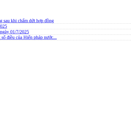
ng sau khi chấm dứt hợp đồng
2025
ừ ngày 01/7/2025
 số điều của Hiến pháp nước...