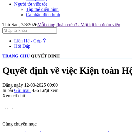
Người tốt việc tốt
Tập thể điển hình
Cá nhân điển hình
Thứ Sáu, 7/8/2026
Mỗi công đoàn cơ sở - Một lợi ích đoàn viên
Liên Hệ - Góp Ý
Hỏi Đáp
TRANG CHỦ
QUYẾT ĐỊNH
Quyết định về việc Kiện toàn H
Đăng ngày 12-03-2025 00:00
In bài
Gửi mail
436
Lượt xem
Xem cỡ chữ
. . . . .
Cùng chuyên mục