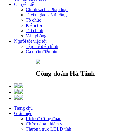
Chuyên đề
Chính sách - Pháp luật
Tuyên giáo - Nữ công
Tổ chức
Kiểm tra
Tài chính
Văn phòng
Người tốt việc tốt
Tập thể điển hình
Cá nhân điển hình
Công đoàn Hà Tĩnh
Trang chủ
Giới thiệu
Lịch sử Công đoàn
Chức năng nhiệm vụ
Thường trực LĐLĐ tỉnh