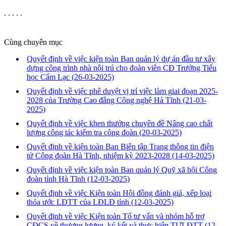
. . . . .
Cùng chuyên mục
Quyết định về việc kiện toàn Ban quản lý dự án đầu tư xây
dựng công trình nhà nội trú cho đoàn viên CĐ Trưởng Tiểu
học Cẩm Lạc
(26-03-2025)
Quyết định về việc phê duyệt vị trí việc làm giai đoạn 2025-
2028 của Trường Cao đẳng Công nghệ Hà Tĩnh
(21-03-
2025)
Quyết định về việc khen thưởng chuyên đề Nâng cao chất
lượng công tác kiểm tra công đoàn
(20-03-2025)
Quyết định về kiện toàn Ban Biên tập Trang thông tin điện
tử Công đoàn Hà Tĩnh, nhiệm kỳ 2023-2028
(14-03-2025)
Quyết định về việc kiện toàn Ban quản lý Quỹ xã hội Công
đoàn tỉnh Hà Tĩnh
(12-03-2025)
Quyết định về việc Kiện toàn Hội đồng đánh giá, xếp loại
thỏa ước LĐTT của LĐLĐ tỉnh
(12-03-2025)
Quyết định về việc Kiện toàn Tổ tư vấn và nhóm hỗ trợ
CĐCS về thương lượng, ký kết và thực hiện TƯLĐTT
(12-