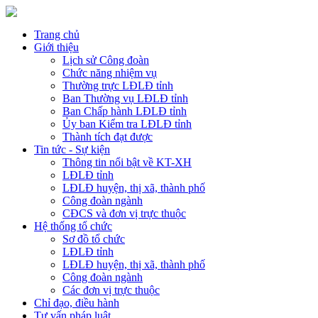
Trang chủ
Giới thiệu
Lịch sử Công đoàn
Chức năng nhiệm vụ
Thường trực LĐLĐ tỉnh
Ban Thường vụ LĐLĐ tỉnh
Ban Chấp hành LĐLĐ tỉnh
Ủy ban Kiểm tra LĐLĐ tỉnh
Thành tích đạt được
Tin tức - Sự kiện
Thông tin nổi bật về KT-XH
LĐLĐ tỉnh
LĐLĐ huyện, thị xã, thành phố
Công đoàn ngành
CĐCS và đơn vị trực thuộc
Hệ thống tổ chức
Sơ đồ tổ chức
LĐLĐ tỉnh
LĐLĐ huyện, thị xã, thành phố
Công đoàn ngành
Các đơn vị trực thuộc
Chỉ đạo, điều hành
Tư vấn pháp luật