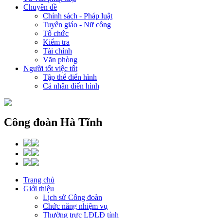
Chuyên đề
Chính sách - Pháp luật
Tuyên giáo - Nữ công
Tổ chức
Kiểm tra
Tài chính
Văn phòng
Người tốt việc tốt
Tập thể điển hình
Cá nhân điển hình
Công đoàn Hà Tĩnh
Trang chủ
Giới thiệu
Lịch sử Công đoàn
Chức năng nhiệm vụ
Thường trực LĐLĐ tỉnh