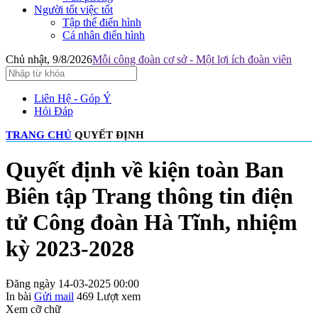
Người tốt việc tốt
Tập thể điển hình
Cá nhân điển hình
Chủ nhật, 9/8/2026
Mỗi công đoàn cơ sở - Một lợi ích đoàn viên
Liên Hệ - Góp Ý
Hỏi Đáp
TRANG CHỦ
QUYẾT ĐỊNH
Quyết định về kiện toàn Ban
Biên tập Trang thông tin điện
tử Công đoàn Hà Tĩnh, nhiệm
kỳ 2023-2028
Đăng ngày 14-03-2025 00:00
In bài
Gửi mail
469
Lượt xem
Xem cỡ chữ