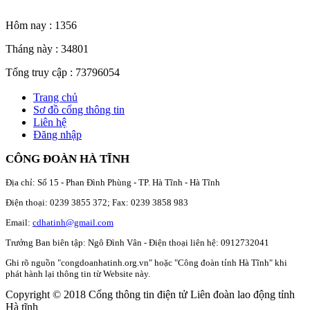
Thống kê truy cập
Hôm nay :
1356
Tháng này :
34801
Tổng truy cập :
73796054
Trang chủ
Sơ đồ cổng thông tin
Liên hệ
Đăng nhập
CÔNG ĐOÀN HÀ TĨNH
Địa chỉ: Số 15 - Phan Đình Phùng - TP. Hà Tĩnh - Hà Tĩnh
Điện thoại: 0239 3855 372; Fax: 0239 3858 983
Email:
cdhatinh@gmail.com
Trưởng Ban biên tập: Ngô Đình Vân - Điện thoại liên hệ: 0912732041
Ghi rõ nguồn "congdoanhatinh.org.vn" hoặc "Công đoàn tỉnh Hà Tĩnh" khi
phát hành lại thông tin từ Website này.
Copyright © 2018 Cổng thông tin điện tử Liên đoàn lao động tỉnh
Hà tĩnh