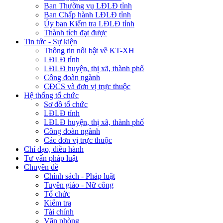
Ban Thường vụ LĐLĐ tỉnh
Ban Chấp hành LĐLĐ tỉnh
Ủy ban Kiểm tra LĐLĐ tỉnh
Thành tích đạt được
Tin tức - Sự kiện
Thông tin nổi bật về KT-XH
LĐLĐ tỉnh
LĐLĐ huyện, thị xã, thành phố
Công đoàn ngành
CĐCS và đơn vị trực thuộc
Hệ thống tổ chức
Sơ đồ tổ chức
LĐLĐ tỉnh
LĐLĐ huyện, thị xã, thành phố
Công đoàn ngành
Các đơn vị trực thuộc
Chỉ đạo, điều hành
Tư vấn pháp luật
Chuyên đề
Chính sách - Pháp luật
Tuyên giáo - Nữ công
Tổ chức
Kiểm tra
Tài chính
Văn phòng