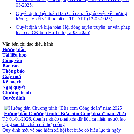
03-2025)
Quyết định Kiện toàn Ban Chỉ đạo, tổ giúp việc về thương
lượng, ký kết và thực hiện TƯLĐTT
(12-03-2025)
Quyết định về kiện toàn Hội đồng tuyên truyền, tư vấn pháp
luật của CĐ tỉnh Hà Tĩnh
(12-03-2025)
Văn bản chỉ đạo điều hành
Hướng dẫn
Tài liệu họp
Công văn
Báo cáo
Thông báo
Giấy mời
Kế hoạch
Nghị quyết
Chương trình
Quyết định
VĂN BẢN VỀ CHẾ ĐỘ CHÍNH SÁCH
Hướng dẫn Chương trình “Bữa cơm Công đoàn” năm 2025
Từ 01/01/2026, doanh nghiệp phải xóa dữ liệu cá nhân người lao
động sau khi chấm dứt hợp đồng
Quy định mới về bảo hiểm xã hội bắt buộc có hiệu lực từ ngày