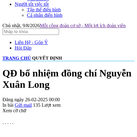
Người tốt việc tốt
Tập thể điển hình
Cá nhân điển hình
Chủ nhật, 9/8/2026
Mỗi công đoàn cơ sở - Một lợi ích đoàn viên
Liên Hệ - Góp Ý
Hỏi Đáp
TRANG CHỦ
QUYẾT ĐỊNH
QĐ bổ nhiệm đồng chí Nguyễn
Xuân Long
Đăng ngày 26-02-2025 00:00
In bài
Gửi mail
135
Lượt xem
Xem cỡ chữ
. . . . .