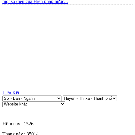
một số điều của Hiến pháp nước...
Liên Kết
Thống kê truy cập
Hôm nay :
1526
Tháng này :
35014