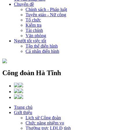
Chuyên đề
Chính sách - Pháp luật
Tuyên giáo - Nữ công
Tổ chức
Kiểm tra
Tài chính
Văn phòng
Người tốt việc tốt
Tập thể điển hình
Cá nhân điển hình
Công đoàn Hà Tĩnh
Trang chủ
Giới thiệu
Lịch sử Công đoàn
Chức năng nhiệm vụ
Thường trực LĐLĐ tỉnh