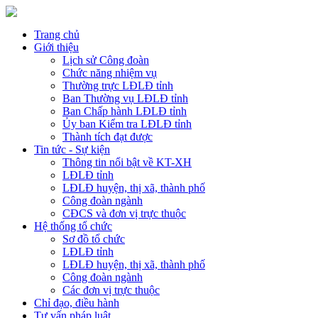
Trang chủ
Giới thiệu
Lịch sử Công đoàn
Chức năng nhiệm vụ
Thường trực LĐLĐ tỉnh
Ban Thường vụ LĐLĐ tỉnh
Ban Chấp hành LĐLĐ tỉnh
Ủy ban Kiểm tra LĐLĐ tỉnh
Thành tích đạt được
Tin tức - Sự kiện
Thông tin nổi bật về KT-XH
LĐLĐ tỉnh
LĐLĐ huyện, thị xã, thành phố
Công đoàn ngành
CĐCS và đơn vị trực thuộc
Hệ thống tổ chức
Sơ đồ tổ chức
LĐLĐ tỉnh
LĐLĐ huyện, thị xã, thành phố
Công đoàn ngành
Các đơn vị trực thuộc
Chỉ đạo, điều hành
Tư vấn pháp luật