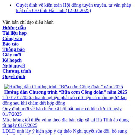
Quyết định về kiện toàn Hội đồng tuyên truyền, tư vấn pháp
luật của CĐ tỉnh Hà Tĩnh
(12-03-2025)
Văn bản chỉ đạo điều hành
Hướng dẫn
Tài liệu họp
Công văn
Báo cáo
Thông báo
Giấy mời
Kế hoạch
Nghị quyết
Chương trình
Quyết định
VĂN BẢN VỀ CHẾ ĐỘ CHÍNH SÁCH
Hướng dẫn Chương trình “Bữa cơm Công đoàn” năm 2025
Từ 01/01/2026, doanh nghiệp phải xóa dữ liệu cá nhân người lao
động sau khi chấm dứt hợp đồng
Quy định mới về bảo hiểm xã hội bắt buộc có hiệu lực từ ngày
01/7/2025
Mức lương tối thiểu vùng theo địa bàn cấp xã tại Hà Tĩnh áp dụng
từ ngày 01/7/2025
LĐLĐ tỉnh lấy ý kiến góp ý dự thảo Nghị quyết sửa đổi, bổ sung