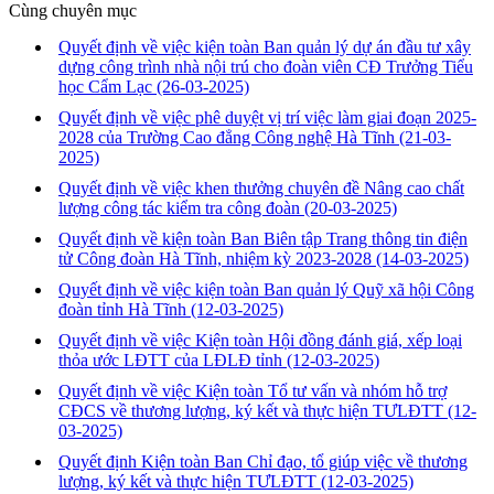
Cùng chuyên mục
Quyết định về việc kiện toàn Ban quản lý dự án đầu tư xây
dựng công trình nhà nội trú cho đoàn viên CĐ Trưởng Tiểu
học Cẩm Lạc
(26-03-2025)
Quyết định về việc phê duyệt vị trí việc làm giai đoạn 2025-
2028 của Trường Cao đẳng Công nghệ Hà Tĩnh
(21-03-
2025)
Quyết định về việc khen thưởng chuyên đề Nâng cao chất
lượng công tác kiểm tra công đoàn
(20-03-2025)
Quyết định về kiện toàn Ban Biên tập Trang thông tin điện
tử Công đoàn Hà Tĩnh, nhiệm kỳ 2023-2028
(14-03-2025)
Quyết định về việc kiện toàn Ban quản lý Quỹ xã hội Công
đoàn tỉnh Hà Tĩnh
(12-03-2025)
Quyết định về việc Kiện toàn Hội đồng đánh giá, xếp loại
thỏa ước LĐTT của LĐLĐ tỉnh
(12-03-2025)
Quyết định về việc Kiện toàn Tổ tư vấn và nhóm hỗ trợ
CĐCS về thương lượng, ký kết và thực hiện TƯLĐTT
(12-
03-2025)
Quyết định Kiện toàn Ban Chỉ đạo, tổ giúp việc về thương
lượng, ký kết và thực hiện TƯLĐTT
(12-03-2025)