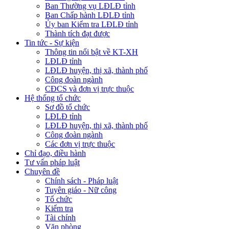
Ban Thường vụ LĐLĐ tỉnh
Ban Chấp hành LĐLĐ tỉnh
Ủy ban Kiểm tra LĐLĐ tỉnh
Thành tích đạt được
Tin tức - Sự kiện
Thông tin nổi bật về KT-XH
LĐLĐ tỉnh
LĐLĐ huyện, thị xã, thành phố
Công đoàn ngành
CĐCS và đơn vị trực thuộc
Hệ thống tổ chức
Sơ đồ tổ chức
LĐLĐ tỉnh
LĐLĐ huyện, thị xã, thành phố
Công đoàn ngành
Các đơn vị trực thuộc
Chỉ đạo, điều hành
Tư vấn pháp luật
Chuyên đề
Chính sách - Pháp luật
Tuyên giáo - Nữ công
Tổ chức
Kiểm tra
Tài chính
Văn phòng