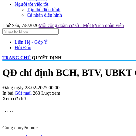
Người tốt việc tốt
Tập thể điển hình
Cá nhân điển hình
Thứ Sáu, 7/8/2026
Mỗi công đoàn cơ sở - Một lợi ích đoàn viên
Liên Hệ - Góp Ý
Hỏi Đáp
TRANG CHỦ
QUYẾT ĐỊNH
QĐ chỉ định BCH, BTV, UBKT 
Đăng ngày 28-02-2025 00:00
In bài
Gửi mail
263
Lượt xem
Xem cỡ chữ
. . . . .
Cùng chuyên mục