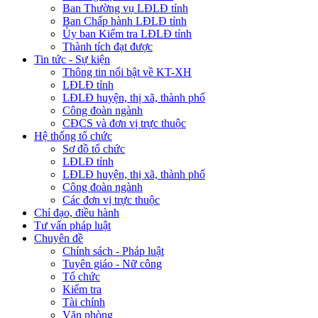
Ban Thường vụ LĐLĐ tỉnh
Ban Chấp hành LĐLĐ tỉnh
Ủy ban Kiểm tra LĐLĐ tỉnh
Thành tích đạt được
Tin tức - Sự kiện
Thông tin nổi bật về KT-XH
LĐLĐ tỉnh
LĐLĐ huyện, thị xã, thành phố
Công đoàn ngành
CĐCS và đơn vị trực thuộc
Hệ thống tổ chức
Sơ đồ tổ chức
LĐLĐ tỉnh
LĐLĐ huyện, thị xã, thành phố
Công đoàn ngành
Các đơn vị trực thuộc
Chỉ đạo, điều hành
Tư vấn pháp luật
Chuyên đề
Chính sách - Pháp luật
Tuyên giáo - Nữ công
Tổ chức
Kiểm tra
Tài chính
Văn phòng