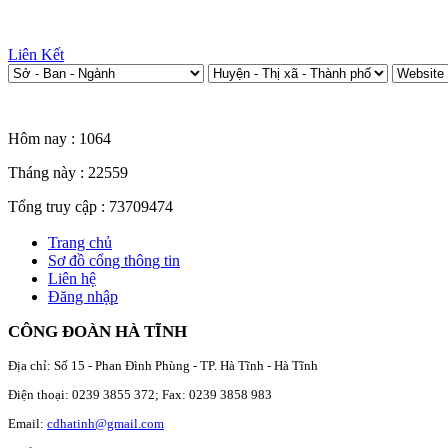
Liên Kết
Thống kê truy cập
Hôm nay :
1064
Tháng này :
22559
Tổng truy cập :
73709474
Trang chủ
Sơ đồ cổng thông tin
Liên hệ
Đăng nhập
CÔNG ĐOÀN HÀ TĨNH
Địa chỉ: Số 15 - Phan Đình Phùng - TP. Hà Tĩnh - Hà Tĩnh
Điện thoại: 0239 3855 372; Fax: 0239 3858 983
Email:
cdhatinh@gmail.com