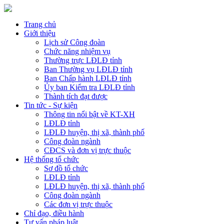
Trang chủ
Giới thiệu
Lịch sử Công đoàn
Chức năng nhiệm vụ
Thường trực LĐLĐ tỉnh
Ban Thường vụ LĐLĐ tỉnh
Ban Chấp hành LĐLĐ tỉnh
Ủy ban Kiểm tra LĐLĐ tỉnh
Thành tích đạt được
Tin tức - Sự kiện
Thông tin nổi bật về KT-XH
LĐLĐ tỉnh
LĐLĐ huyện, thị xã, thành phố
Công đoàn ngành
CĐCS và đơn vị trực thuộc
Hệ thống tổ chức
Sơ đồ tổ chức
LĐLĐ tỉnh
LĐLĐ huyện, thị xã, thành phố
Công đoàn ngành
Các đơn vị trực thuộc
Chỉ đạo, điều hành
Tư vấn pháp luật