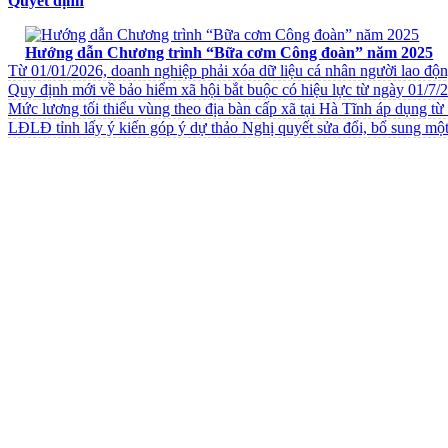
Quyết định
VĂN BẢN VỀ CHẾ ĐỘ CHÍNH SÁCH
Hướng dẫn Chương trình “Bữa cơm Công đoàn” năm 2025
Từ 01/01/2026, doanh nghiệp phải xóa dữ liệu cá nhân người lao độ
Quy định mới về bảo hiểm xã hội bắt buộc có hiệu lực từ ngày 01/7/
Mức lương tối thiểu vùng theo địa bàn cấp xã tại Hà Tĩnh áp dụng t
LĐLĐ tỉnh lấy ý kiến góp ý dự thảo Nghị quyết sửa đổi, bổ sung một