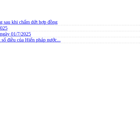
ng sau khi chấm dứt hợp đồng
2025
ừ ngày 01/7/2025
 số điều của Hiến pháp nước...