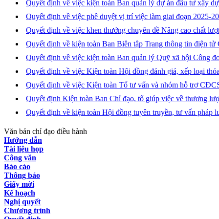
Quyết định về việc kiện toàn Ban quản lý dự án đầu tư xây 
Quyết định về việc phê duyệt vị trí việc làm giai đoạn 202
Quyết định về việc khen thưởng chuyên đề Nâng cao chất lượ
Quyết định về kiện toàn Ban Biên tập Trang thông tin điện 
Quyết định về việc kiện toàn Ban quản lý Quỹ xã hội Công đ
Quyết định về việc Kiện toàn Hội đồng đánh giá, xếp loại 
Quyết định về việc Kiện toàn Tổ tư vấn và nhóm hỗ trợ CĐ
Quyết định Kiện toàn Ban Chỉ đạo, tổ giúp việc về thương 
Quyết định về kiện toàn Hội đồng tuyên truyền, tư vấn pháp 
Văn bản chỉ đạo điều hành
Hướng dẫn
Tài liệu họp
Công văn
Báo cáo
Thông báo
Giấy mời
Kế hoạch
Nghị quyết
Chương trình