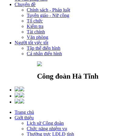
Chuyên đề
Chính sách - Pháp luật
Tuyên giáo - Nữ công
Tổ chức
Kiểm tra
Tài chính
Văn phòng
Người tốt việc tốt
Tập thể điển hình
Cá nhân điển hình
Công đoàn Hà Tĩnh
Trang chủ
Giới thiệu
Lịch sử Công đoàn
Chức năng nhiệm vụ
Thường trực LĐLĐ tỉnh