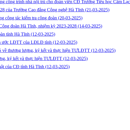
dựng công trình nhà nội trú cho đoàn viên CĐ Trưởng Tiểu học Cẩm Lạ
5-2028 của Trường Cao đẳng Công nghệ Hà Tĩnh
(21-03-2025)
ng công tác kiểm tra công đoàn
(20-03-2025)
tử Công đoàn Hà Tĩnh, nhiệm kỳ 2023-2028
(14-03-2025)
oàn tỉnh Hà Tĩnh
(12-03-2025)
thỏa ước LĐTT của LĐLĐ tỉnh
(12-03-2025)
CS về thương lượng, ký kết và thực hiện TƯLĐTT
(12-03-2025)
lượng, ký kết và thực hiện TƯLĐTT
(12-03-2025)
luật của CĐ tỉnh Hà Tĩnh
(12-03-2025)