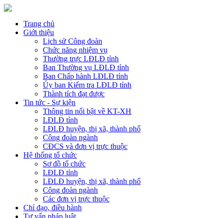
Trang chủ
Giới thiệu
Lịch sử Công đoàn
Chức năng nhiệm vụ
Thường trực LĐLĐ tỉnh
Ban Thường vụ LĐLĐ tỉnh
Ban Chấp hành LĐLĐ tỉnh
Ủy ban Kiểm tra LĐLĐ tỉnh
Thành tích đạt được
Tin tức - Sự kiện
Thông tin nổi bật về KT-XH
LĐLĐ tỉnh
LĐLĐ huyện, thị xã, thành phố
Công đoàn ngành
CĐCS và đơn vị trực thuộc
Hệ thống tổ chức
Sơ đồ tổ chức
LĐLĐ tỉnh
LĐLĐ huyện, thị xã, thành phố
Công đoàn ngành
Các đơn vị trực thuộc
Chỉ đạo, điều hành
Tư vấn pháp luật