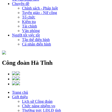
Chuyên đề
Chính sách - Pháp luật
Tuyên giáo - Nữ công
Tổ chức
Kiểm tra
Tài chính
Văn phòng
Người tốt việc tốt
Tập thể điển hình
Cá nhân điển hình
Công đoàn Hà Tĩnh
Trang chủ
Giới thiệu
Lịch sử Công đoàn
Chức năng nhiệm vụ
Thường trực LĐLĐ tỉnh