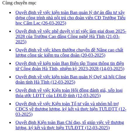
Cùng chuyên mục
Quyết định về việc kiện toàn Ban quản lý dự án đầu tư xây
dựng công trình nhà nội trú cho đoàn viên CĐ Trưởng Tiểu
học Cẩm Lạc
(26-03-2025)
Quyết định về việc phê duyệt vị trí việc làm giai đoạn 2025-
2028 của Trường Cao đẳng Công nghệ Hà Tĩnh
(21-03-
2025)
Quyết định về việc khen thưởng chuyên đề Nâng cao chất
lượng công tác kiểm tra công đoàn
(20-03-2025)
Quyết định về kiện toàn Ban Biên tập Trang thông tin điện
tử Công đoàn Hà Tĩnh, nhiệm kỳ 2023-2028
(14-03-2025)
Quyết định về việc kiện toàn Ban quản lý Quỹ xã hội Công
đoàn tỉnh Hà Tĩnh
(12-03-2025)
Quyết định về việc Kiện toàn Hội đồng đánh giá, xếp loại
thỏa ước LĐTT của LĐLĐ tỉnh
(12-03-2025)
Quyết định về việc Kiện toàn Tổ tư vấn và nhóm hỗ trợ
CĐCS về thương lượng, ký kết và thực hiện TƯLĐTT
(12-
03-2025)
Quyết định Kiện toàn Ban Chỉ đạo, tổ giúp việc về thương
lượng, ký kết và thực hiện TƯLĐTT
(12-03-2025)