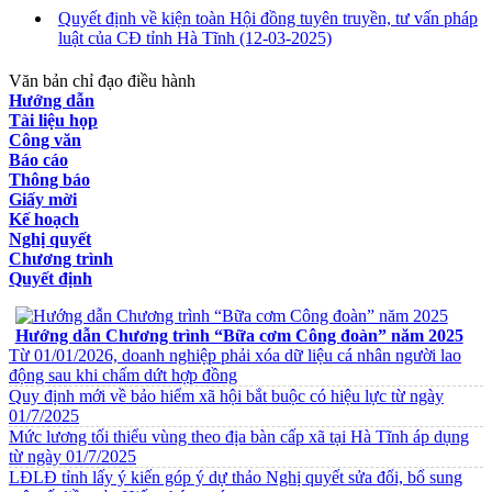
Quyết định về kiện toàn Hội đồng tuyên truyền, tư vấn pháp
luật của CĐ tỉnh Hà Tĩnh
(12-03-2025)
Văn bản chỉ đạo điều hành
Hướng dẫn
Tài liệu họp
Công văn
Báo cáo
Thông báo
Giấy mời
Kế hoạch
Nghị quyết
Chương trình
Quyết định
VĂN BẢN VỀ CHẾ ĐỘ CHÍNH SÁCH
Hướng dẫn Chương trình “Bữa cơm Công đoàn” năm 2025
Từ 01/01/2026, doanh nghiệp phải xóa dữ liệu cá nhân người lao
động sau khi chấm dứt hợp đồng
Quy định mới về bảo hiểm xã hội bắt buộc có hiệu lực từ ngày
01/7/2025
Mức lương tối thiểu vùng theo địa bàn cấp xã tại Hà Tĩnh áp dụng
từ ngày 01/7/2025
LĐLĐ tỉnh lấy ý kiến góp ý dự thảo Nghị quyết sửa đổi, bổ sung