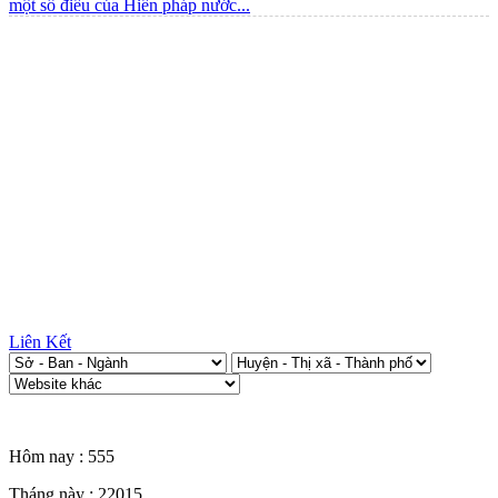
một số điều của Hiến pháp nước...
Liên Kết
Thống kê truy cập
Hôm nay :
555
Tháng này :
22015