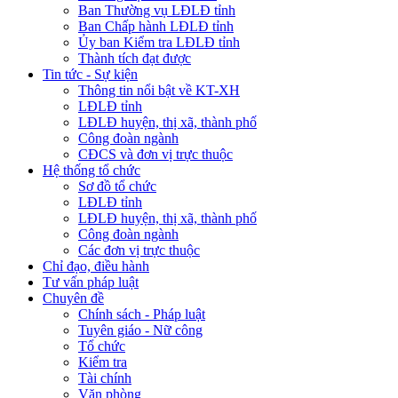
Ban Thường vụ LĐLĐ tỉnh
Ban Chấp hành LĐLĐ tỉnh
Ủy ban Kiểm tra LĐLĐ tỉnh
Thành tích đạt được
Tin tức - Sự kiện
Thông tin nổi bật về KT-XH
LĐLĐ tỉnh
LĐLĐ huyện, thị xã, thành phố
Công đoàn ngành
CĐCS và đơn vị trực thuộc
Hệ thống tổ chức
Sơ đồ tổ chức
LĐLĐ tỉnh
LĐLĐ huyện, thị xã, thành phố
Công đoàn ngành
Các đơn vị trực thuộc
Chỉ đạo, điều hành
Tư vấn pháp luật
Chuyên đề
Chính sách - Pháp luật
Tuyên giáo - Nữ công
Tổ chức
Kiểm tra
Tài chính
Văn phòng