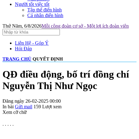
Người tốt việc tốt
Tập thể điển hình
Cá nhân điển hình
Thứ Năm, 6/8/2026
Mỗi công đoàn cơ sở - Một lợi ích đoàn viên
Liên Hệ - Góp Ý
Hỏi Đáp
TRANG CHỦ
QUYẾT ĐỊNH
QĐ điều động, bố trí đồng chí
Nguyễn Thị Như Ngọc
Đăng ngày 26-02-2025 00:00
In bài
Gửi mail
159
Lượt xem
Xem cỡ chữ
. . . . .