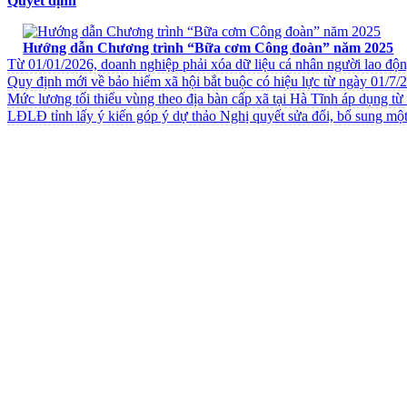
Quyết định
VĂN BẢN VỀ CHẾ ĐỘ CHÍNH SÁCH
Hướng dẫn Chương trình “Bữa cơm Công đoàn” năm 2025
Từ 01/01/2026, doanh nghiệp phải xóa dữ liệu cá nhân người lao độ
Quy định mới về bảo hiểm xã hội bắt buộc có hiệu lực từ ngày 01/7/
Mức lương tối thiểu vùng theo địa bàn cấp xã tại Hà Tĩnh áp dụng t
LĐLĐ tỉnh lấy ý kiến góp ý dự thảo Nghị quyết sửa đổi, bổ sung một