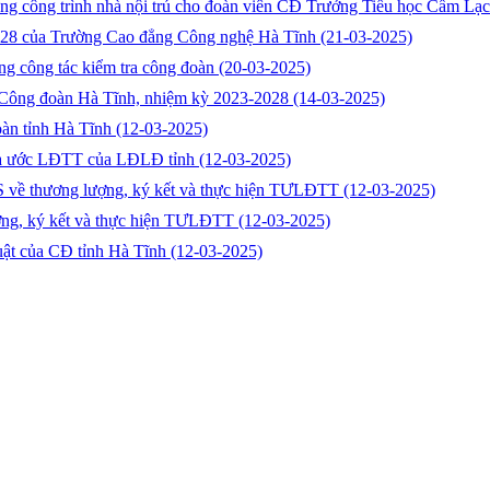
dựng công trình nhà nội trú cho đoàn viên CĐ Trưởng Tiểu học Cẩm Lạ
5-2028 của Trường Cao đẳng Công nghệ Hà Tĩnh
(21-03-2025)
ng công tác kiểm tra công đoàn
(20-03-2025)
tử Công đoàn Hà Tĩnh, nhiệm kỳ 2023-2028
(14-03-2025)
oàn tỉnh Hà Tĩnh
(12-03-2025)
thỏa ước LĐTT của LĐLĐ tỉnh
(12-03-2025)
CS về thương lượng, ký kết và thực hiện TƯLĐTT
(12-03-2025)
lượng, ký kết và thực hiện TƯLĐTT
(12-03-2025)
luật của CĐ tỉnh Hà Tĩnh
(12-03-2025)