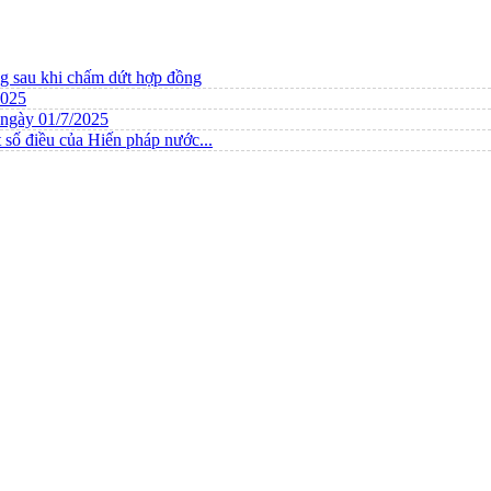
ng sau khi chấm dứt hợp đồng
2025
ừ ngày 01/7/2025
 số điều của Hiến pháp nước...