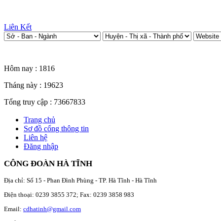
Liên Kết
Thống kê truy cập
Hôm nay :
1816
Tháng này :
19623
Tổng truy cập :
73667833
Trang chủ
Sơ đồ cổng thông tin
Liên hệ
Đăng nhập
CÔNG ĐOÀN HÀ TĨNH
Địa chỉ: Số 15 - Phan Đình Phùng - TP. Hà Tĩnh - Hà Tĩnh
Điện thoại: 0239 3855 372; Fax: 0239 3858 983
Email:
cdhatinh@gmail.com