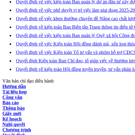
Quyết định về việc kiện toàn Ban quản lý dự án đầu tư xây 
Quyết định về việc phê duyệt vị trí việc làm giai đoạn 202
Quyết định về việc khen thưởng chuyên đề Nâng cao chất lượ
Quyết định về kiện toàn Ban Biên tập Trang thông tin điện 
Quyết định về việc kiện toàn Ban quản lý Quỹ xã hội Công đ
Quyết định về việc Kiện toàn Hội đồng đánh giá, xếp loại 
Quyết định về việc Kiện toàn Tổ tư vấn và nhóm hỗ trợ CĐ
Quyết định Kiện toàn Ban Chỉ đạo, tổ giúp việc về thương 
Quyết định về kiện toàn Hội đồng tuyên truyền, tư vấn pháp 
Văn bản chỉ đạo điều hành
Hướng dẫn
Tài liệu họp
Công văn
Báo cáo
Thông báo
Giấy mời
Kế hoạch
Nghị quyết
Chương trình