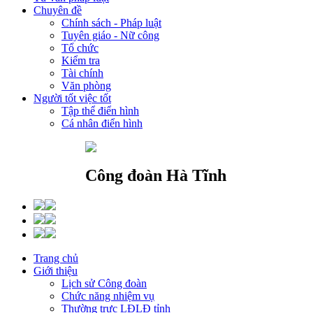
Chuyên đề
Chính sách - Pháp luật
Tuyên giáo - Nữ công
Tổ chức
Kiểm tra
Tài chính
Văn phòng
Người tốt việc tốt
Tập thể điển hình
Cá nhân điển hình
Công đoàn Hà Tĩnh
Trang chủ
Giới thiệu
Lịch sử Công đoàn
Chức năng nhiệm vụ
Thường trực LĐLĐ tỉnh