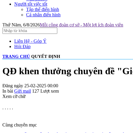
Người tốt việc tốt
Tập thể điển hình
Cá nhân điển hình
Thứ Năm, 6/8/2026
Mỗi công đoàn cơ sở - Một lợi ích đoàn viên
Liên Hệ - Góp Ý
Hỏi Đáp
TRANG CHỦ
QUYẾT ĐỊNH
QĐ khen thưởng chuyên đề "Giỏ
Đăng ngày 25-02-2025 00:00
In bài
Gửi mail
127
Lượt xem
Xem cỡ chữ
. . . . .
Cùng chuyên mục