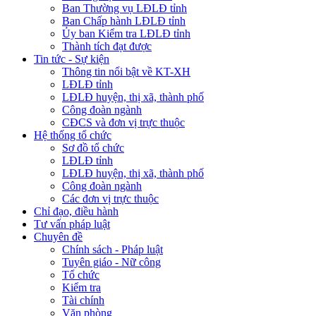
Ban Thường vụ LĐLĐ tỉnh
Ban Chấp hành LĐLĐ tỉnh
Ủy ban Kiểm tra LĐLĐ tỉnh
Thành tích đạt được
Tin tức - Sự kiện
Thông tin nổi bật về KT-XH
LĐLĐ tỉnh
LĐLĐ huyện, thị xã, thành phố
Công đoàn ngành
CĐCS và đơn vị trực thuộc
Hệ thống tổ chức
Sơ đồ tổ chức
LĐLĐ tỉnh
LĐLĐ huyện, thị xã, thành phố
Công đoàn ngành
Các đơn vị trực thuộc
Chỉ đạo, điều hành
Tư vấn pháp luật
Chuyên đề
Chính sách - Pháp luật
Tuyên giáo - Nữ công
Tổ chức
Kiểm tra
Tài chính
Văn phòng