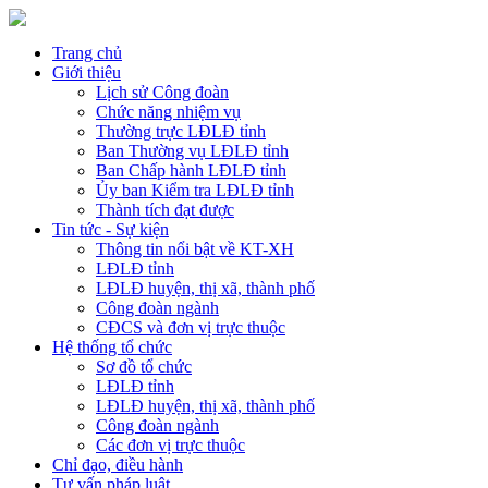
Trang chủ
Giới thiệu
Lịch sử Công đoàn
Chức năng nhiệm vụ
Thường trực LĐLĐ tỉnh
Ban Thường vụ LĐLĐ tỉnh
Ban Chấp hành LĐLĐ tỉnh
Ủy ban Kiểm tra LĐLĐ tỉnh
Thành tích đạt được
Tin tức - Sự kiện
Thông tin nổi bật về KT-XH
LĐLĐ tỉnh
LĐLĐ huyện, thị xã, thành phố
Công đoàn ngành
CĐCS và đơn vị trực thuộc
Hệ thống tổ chức
Sơ đồ tổ chức
LĐLĐ tỉnh
LĐLĐ huyện, thị xã, thành phố
Công đoàn ngành
Các đơn vị trực thuộc
Chỉ đạo, điều hành
Tư vấn pháp luật